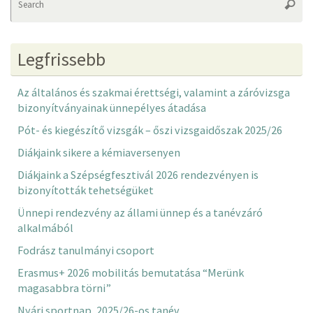
Searc
fo
Legfrissebb
Az általános és szakmai érettségi, valamint a záróvizsga
bizonyítványainak ünnepélyes átadása
Pót- és kiegészítő vizsgák – őszi vizsgaidőszak 2025/26
Diákjaink sikere a kémiaversenyen
Diákjaink a Szépségfesztivál 2026 rendezvényen is
bizonyították tehetségüket
Ünnepi rendezvény az állami ünnep és a tanévzáró
alkalmából
Fodrász tanulmányi csoport
Erasmus+ 2026 mobilitás bemutatása “Merünk
magasabbra törni”
Nyári sportnap, 2025/26-os tanév