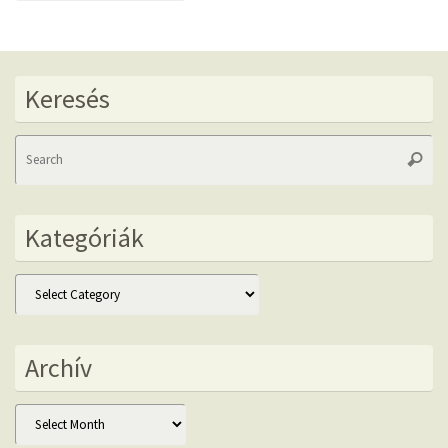
Keresés
Se
Searc
fo
Kategóriák
Kategóriák
Archív
Archív