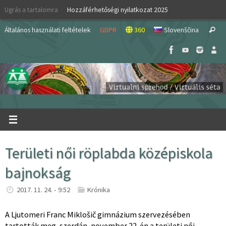
Skip
Ugrás a tartalomra
Hozzáférhetőségi nyilatkozat 2025
to
S
content
Általános használati feltételek
GDPR
360
Slovenščina
Search
fo
Területi női röplabda középiskola
bajnokság
2017. 11. 24. - 9:52
Krónika
A Ljutomeri Franc Miklošič gimnázium szervezésében
tartották meg, szerdán, november 22-én a területi női