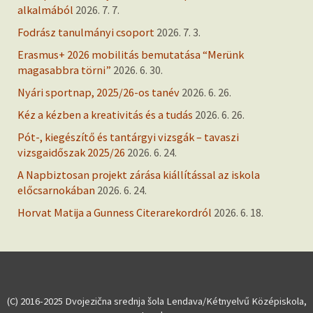
alkalmából
2026. 7. 7.
Fodrász tanulmányi csoport
2026. 7. 3.
Erasmus+ 2026 mobilitás bemutatása “Merünk
magasabbra törni”
2026. 6. 30.
Nyári sportnap, 2025/26-os tanév
2026. 6. 26.
Kéz a kézben a kreativitás és a tudás
2026. 6. 26.
Pót-, kiegészítő és tantárgyi vizsgák – tavaszi
vizsgaidőszak 2025/26
2026. 6. 24.
A Napbiztosan projekt zárása kiállítással az iskola
előcsarnokában
2026. 6. 24.
Horvat Matija a Gunness Citerarekordról
2026. 6. 18.
(C) 2016-2025 Dvojezična srednja šola Lendava/Kétnyelvű Középiskola,