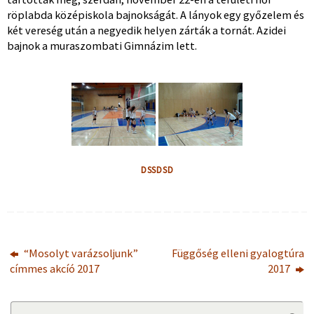
röplabda középiskola bajnokságát. A lányok egy győzelem és
két vereség után a negyedik helyen zárták a tornát. Azidei
bajnok a muraszombati Gimnázim lett.
DSSDSD
“Mosolyt varázsoljunk”
Függőség elleni gyalogtúra
címmes akcíó 2017
2017
Se