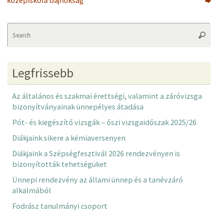
középiskola bajnokság
Se
Searc
fo
Legfrissebb
Az általános és szakmai érettségi, valamint a záróvizsga
bizonyítványainak ünnepélyes átadása
Pót- és kiegészítő vizsgák – őszi vizsgaidőszak 2025/26
Diákjaink sikere a kémiaversenyen
Diákjaink a Szépségfesztivál 2026 rendezvényen is
bizonyították tehetségüket
Ünnepi rendezvény az állami ünnep és a tanévzáró
alkalmából
Fodrász tanulmányi csoport