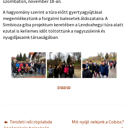
szombaton, november 18-án.
A hagyomány szerint a túra előtt gyertyagyújtásal
megemlékeztünk a forgalmi balesetek áldozataira. A
Simbioza giba projektum keretében a Lendvahegyi túra alatt
ezutal is kellemes időt töltöttünk a nagyszüleink és
nyugdíjasaink társaságában.
DSSDSD
Területi női röplabda
Mit nyújt nekünk a Cobiss?