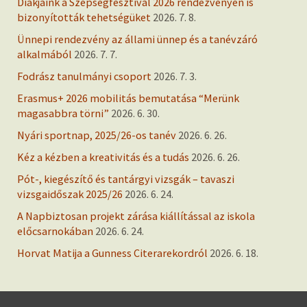
Diákjaink a Szépségfesztivál 2026 rendezvényen is
bizonyították tehetségüket
2026. 7. 8.
Ünnepi rendezvény az állami ünnep és a tanévzáró
alkalmából
2026. 7. 7.
Fodrász tanulmányi csoport
2026. 7. 3.
Erasmus+ 2026 mobilitás bemutatása “Merünk
magasabbra törni”
2026. 6. 30.
Nyári sportnap, 2025/26-os tanév
2026. 6. 26.
Kéz a kézben a kreativitás és a tudás
2026. 6. 26.
Pót-, kiegészítő és tantárgyi vizsgák – tavaszi
vizsgaidőszak 2025/26
2026. 6. 24.
A Napbiztosan projekt zárása kiállítással az iskola
előcsarnokában
2026. 6. 24.
Horvat Matija a Gunness Citerarekordról
2026. 6. 18.