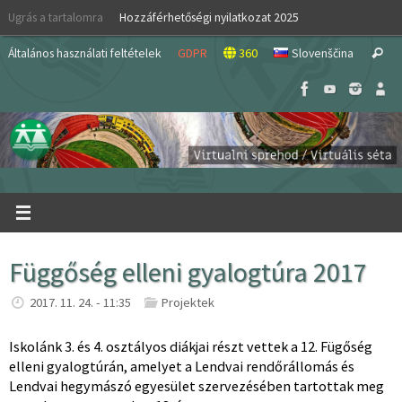
Skip
Ugrás a tartalomra
Hozzáférhetőségi nyilatkozat 2025
to
S
content
Általános használati feltételek
GDPR
360
Slovenščina
Search
fo
Függőség elleni gyalogtúra 2017
2017. 11. 24. - 11:35
Projektek
Iskolánk 3. és 4. osztályos diákjai részt vettek a 12. Fügőség
elleni gyalogtúrán, amelyet a Lendvai rendőrállomás és
Lendvai hegymászó egyesület szervezésében tartottak meg