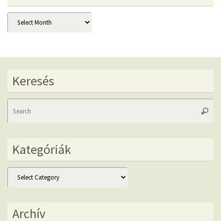
Archív
Keresés
Se
Searc
fo
Kategóriák
Kategóriák
Archív