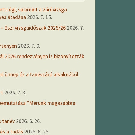
ettségi, valamint a záróvizsga
yes átadása
2026. 7. 15.
 – őszi vizsgaidőszak 2025/26
2026. 7.
ersenyen
2026. 7. 9.
ál 2026 rendezvényen is bizonyították
mi ünnep és a tanévzáró alkalmából
rt
2026. 7. 3.
 bemutatása “Merünk magasabbra
s tanév
2026. 6. 26.
 és a tudás
2026. 6. 26.