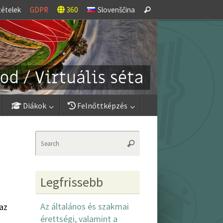
Search
tételek
GDPR
360
Slovenščina
Search
for:
Diákok
Felnőttképzés
Search
Search
for:
Legfrissebb
Az általános és szakmai
az
érettségi, valamint a