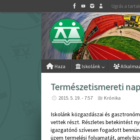
Skip
Ugrás a tarta
to
content
Skip
Haza
Iskolánk
Alkalma
to
content
Természetismereti na
2015. 5. 19. - 7:57
Krónika
Iskolánk közgazdászai és gasztronóm
vettek részt. Részletes betekintést ny
igazgatónő szívesen fogadott bennünk
üzem termelési folyamatát, amely biz