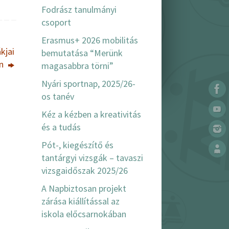
Fodrász tanulmányi
csoport
Erasmus+ 2026 mobilitás
kjai
bemutatása “Merünk
án
magasabbra törni”
Nyári sportnap, 2025/26-
os tanév
Kéz a kézben a kreativitás
és a tudás
Pót-, kiegészítő és
tantárgyi vizsgák – tavaszi
vizsgaidőszak 2025/26
A Napbiztosan projekt
zárása kiállítással az
iskola előcsarnokában