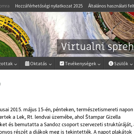
lomra
Hozzáférhetőségi nyilatkozat 2025
Általános használati fel
zottak
Oktatás
Tevékenységek
Szülők
p
usai 2015. május 15-én, pénteken, természetismereti napon
ertek a Lek, Rt. lendvai üzemébe, ahol Štampar Gizella
et és bemutatta a Sandoz csoport szervezeti struktúráját, 
onyos részét a diákok meg is tekintették. A napot plakátok