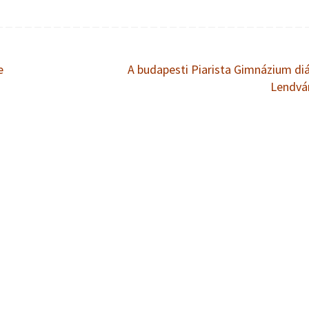
e
A budapesti Piarista Gimnázium diá
Lendv