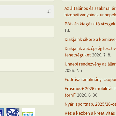
Search
Az általános és szakmai ér
Search
for:
bizonyítványainak ünnepél
Pót- és kiegészítő vizsgák
13.
Diákjaink sikere a kémiav
Diákjaink a Szépségfesztiv
tehetségüket
2026. 7. 8.
Ünnepi rendezvény az álla
2026. 7. 7.
Fodrász tanulmányi csopo
Erasmus+ 2026 mobilitás
törni”
2026. 6. 30.
Nyári sportnap, 2025/26-o
Kéz a kézben a kreativitás