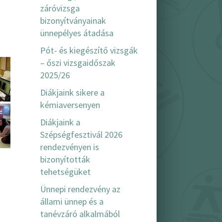
záróvizsga
bizonyítványainak
ünnepélyes átadása
Pót- és kiegészítő vizsgák
– őszi vizsgaidőszak
2025/26
Diákjaink sikere a
kémiaversenyen
Diákjaink a
Szépségfesztivál 2026
rendezvényen is
bizonyították
tehetségüket
Ünnepi rendezvény az
állami ünnep és a
tanévzáró alkalmából