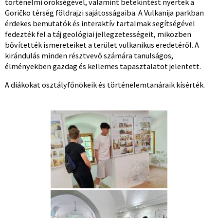
történelmi örökségével, valamint betekintést nyertek a
Goričko térség földrajzi sajátosságaiba. A Vulkanija parkban
érdekes bemutatók és interaktív tartalmak segítségével
fedezték fel a táj geológiai jellegzetességeit, miközben
bővítették ismereteiket a terület vulkanikus eredetéről. A
kirándulás minden résztvevő számára tanulságos,
élményekben gazdag és kellemes tapasztalatot jelentett.
A diákokat osztályfőnökeik és történelemtanáraik kísérték.