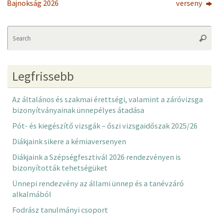
Bajnokság 2026
verseny
Se
Searc
fo
Legfrissebb
Az általános és szakmai érettségi, valamint a záróvizsga
bizonyítványainak ünnepélyes átadása
Pót- és kiegészítő vizsgák – őszi vizsgaidőszak 2025/26
Diákjaink sikere a kémiaversenyen
Diákjaink a Szépségfesztivál 2026 rendezvényen is
bizonyították tehetségüket
Ünnepi rendezvény az állami ünnep és a tanévzáró
alkalmából
Fodrász tanulmányi csoport