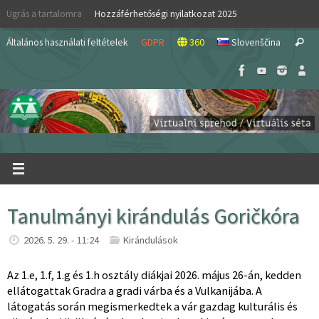
Skip
Ugrás a tartalomra
Hozzáférhetőségi nyilatkozat 2025
to
S
content
Általános használati feltételek
GDPR
360
Slovenščina
Search
fo
Tanulmányi kirándulás Goričkóra
2026. 5. 29. - 11:24
Kirándulások
Az 1.e, 1.f, 1.g és 1.h osztály diákjai 2026. május 26-án, kedden
ellátogattak Gradra a gradi várba és a Vulkanijába. A
látogatás során megismerkedtek a vár gazdag kulturális és