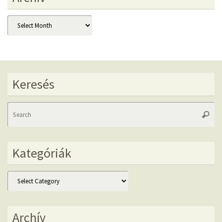
Archív
Keresés
Se
Searc
fo
Kategóriák
Kategóriák
Archív