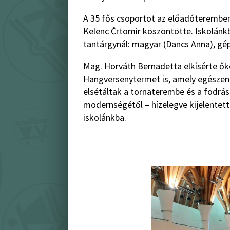
A 35 fős csoportot az előadóterembe
Kelenc Črtomir köszöntötte. Iskolánk
tantárgynál: magyar (Dancs Anna), gép
Mag. Horváth Bernadetta elkísérte ők
Hangversenytermet is, amely egészen 
elsétáltak a tornaterembe és a fodrás
modernségétől – hízelegve kijelentet
iskolánkba.