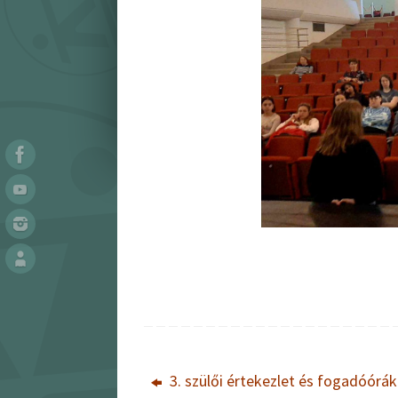
3. szülői értekezlet és fogadóórá