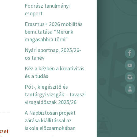
Fodrász tanulmányi
csoport
Erasmus+ 2026 mobilitás
bemutatása “Merünk
magasabbra törni”
Nyári sportnap, 2025/26-
os tanév
Kéz a kézben a kreativitás
és a tudás
Pót-, kiegészítő és
tantárgyi vizsgák – tavaszi
vizsgaidőszak 2025/26
A Napbiztosan projekt
zárása kiállítással az
iskola előcsarnokában
szet