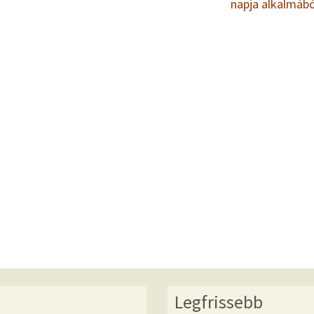
napja alkalmáb
Legfrissebb