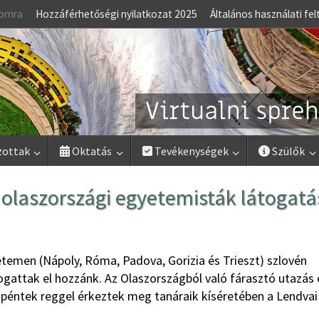
lomra
Hozzáférhetőségi nyilatkozat 2025
Általános használati fel
zottak
Oktatás
Tevékenységek
Szülők
 olaszországi egyetemisták látogat
yetemen (Nápoly, Róma, Padova, Gorizia és Trieszt) szlovén
ogattak el hozzánk. Az Olaszországból való fárasztó utazás 
péntek reggel érkeztek meg tanáraik kíséretében a Lendvai