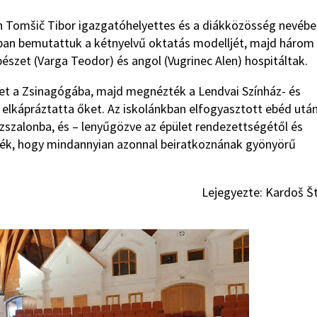
n Tomšič Tibor igazgatóhelyettes és a diákközösség nevéb
ban bemutattuk a kétnyelvű oktatás modelljét, majd három
észet (Varga Teodor) és angol (Vugrinec Alen) hospitáltak.
et a Zsinagógába, majd megnézték a Lendvai Színház- és
elkápráztatta őket. Az iskolánkban elfogyasztott ebéd utá
zszalonba, és – lenyűgözve az épület rendezettségétől és
ték, hogy mindannyian azonnal beiratkoznának gyönyörű
Lejegyezte: Kardoš Š