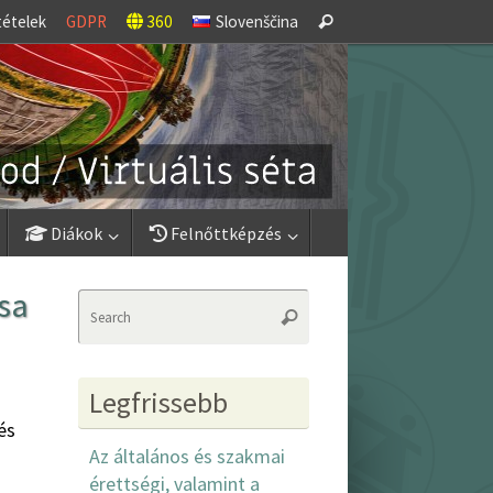
Search
tételek
GDPR
360
Slovenščina
Search
for:
Diákok
Felnőttképzés
ása
Search
Search
for:
Legfrissebb
és
Az általános és szakmai
érettségi, valamint a