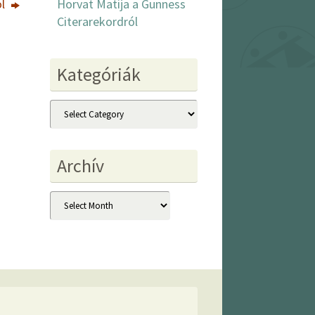
Horvat Matija a Gunness
ól
Citerarekordról
Kategóriák
Kategóriák
Archív
Archív