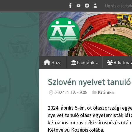
Skip
Ugrás a tarta
to
content
Skip
Haza
Iskolánk
Alkalma
to
content
Szlovén nyelvet tanuló
2024. 4. 12. - 9:08
Krónika
2024. április 5-én, öt olaszországi eg
nyelvet tanuló olasz egyetemisták lát
kétnapos muravidéki városnézés után 
Kétnyelvű Középiskolába.