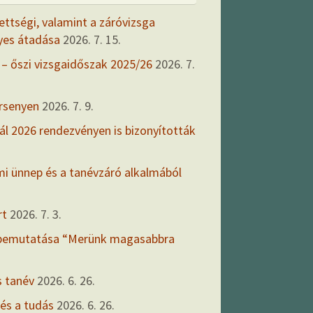
ettségi, valamint a záróvizsga
yes átadása
2026. 7. 15.
 – őszi vizsgaidőszak 2025/26
2026. 7.
ersenyen
2026. 7. 9.
ál 2026 rendezvényen is bizonyították
mi ünnep és a tanévzáró alkalmából
rt
2026. 7. 3.
 bemutatása “Merünk magasabbra
s tanév
2026. 6. 26.
 és a tudás
2026. 6. 26.