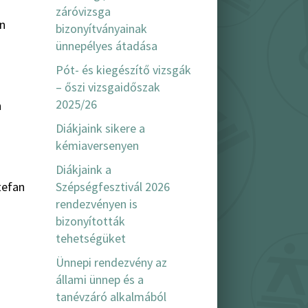
záróvizsga
en
bizonyítványainak
ünnepélyes átadása
Pót- és kiegészítő vizsgák
– őszi vizsgaidőszak
2025/26
n
Diákjaink sikere a
kémiaversenyen
Diákjaink a
Szépségfesztivál 2026
tefan
rendezvényen is
bizonyították
tehetségüket
Ünnepi rendezvény az
állami ünnep és a
tanévzáró alkalmából