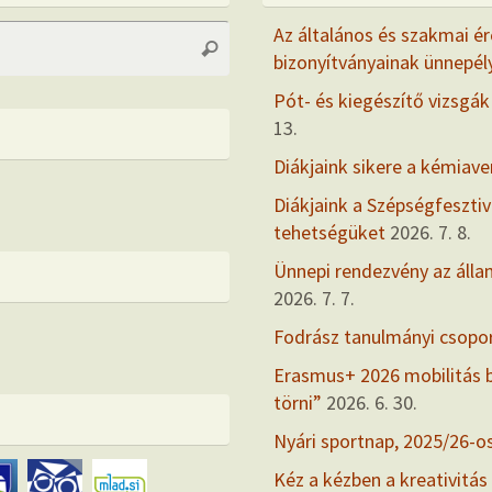
Search
Az általános és szakmai ér
Search
for:
bizonyítványainak ünnepél
Pót- és kiegészítő vizsgák
13.
Diákjaink sikere a kémiav
Diákjaink a Szépségfesztiv
tehetségüket
2026. 7. 8.
Ünnepi rendezvény az álla
2026. 7. 7.
Fodrász tanulmányi csopo
Erasmus+ 2026 mobilitás
törni”
2026. 6. 30.
Nyári sportnap, 2025/26-o
Kéz a kézben a kreativitás