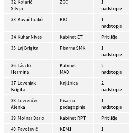
32. Kolarič
ZGO
1.
Silvija
nadstopje
33. Kovač Ildikó
BIO
1.
nadstopje
34. Kuhar Nives
Kabinet ET
Pritličje
35. Laj Brigita
Pisarna ŠMK
1.
nadstopje
36. László
Kabinet
2.
Hermina
MAD
nadstopje
37. Lovenjak
Knjižnica
2.
Brigita
nadstopje
38. Lovrenčec
Pisarna
1.
Alenka
pedagoginje
nadstopje
39. Molnar Dario
Kabinet RPT
Pritličje
40. Pavoševič
KEM1
1.