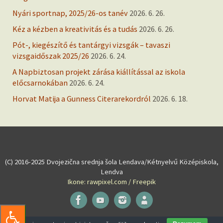
Nyári sportnap, 2025/26-os tanév
2026. 6. 26.
Kéz a kézben a kreativitás és a tudás
2026. 6. 26.
Pót-, kiegészítő és tantárgyi vizsgák – tavaszi
vizsgaidőszak 2025/26
2026. 6. 24.
A Napbiztosan projekt zárása kiállítással az iskola
előcsarnokában
2026. 6. 24.
Horvat Matija a Gunness Citerarekordról
2026. 6. 18.
(C) 2016-2025 Dvojezična srednja šola Lendava/Kétnyelvű Középiskola,
Lendva
Ikone: rawpixel.com / Freepik
Powered by
Tempera
&
WordPress.