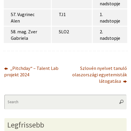
nadstopje
57. Vugrinec
TJ1
1.
Alen
nadstopje
58. mag. Zver
SLO2
2.
Gabriela
nadstopje
„Pitchday“ – Talent Lab
Szlovén nyelvet tanuló
projekt 2024
olaszországi egyetemisták
látogatása
Se
Searc
fo
Legfrissebb