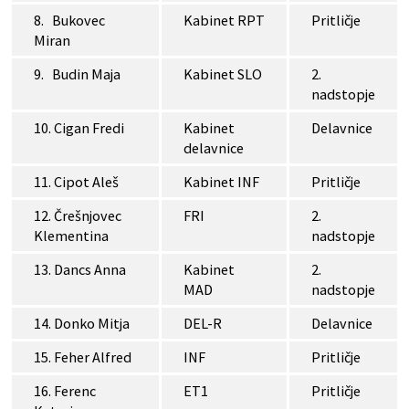
8. Bukovec
Kabinet RPT
Pritličje
Miran
9. Budin Maja
Kabinet SLO
2.
nadstopje
10. Cigan Fredi
Kabinet
Delavnice
delavnice
11. Cipot Aleš
Kabinet INF
Pritličje
12. Črešnjovec
FRI
2.
Klementina
nadstopje
13. Dancs Anna
Kabinet
2.
MAD
nadstopje
14. Donko Mitja
DEL-R
Delavnice
15. Feher Alfred
INF
Pritličje
16. Ferenc
ET1
Pritličje