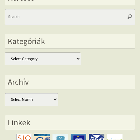
Se
Searc
fo
Kategóriák
Kategóriák
Archív
Archív
Linkek