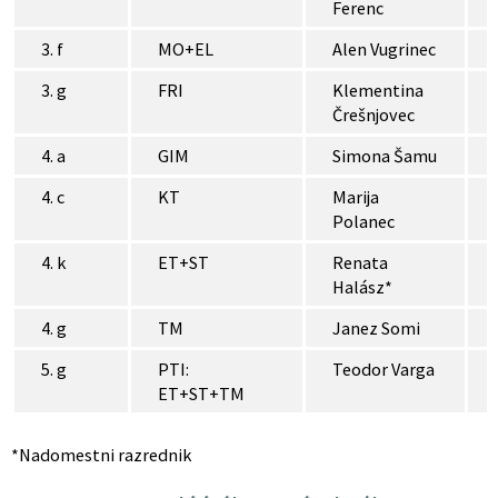
Ferenc
3. f
MO+EL
Alen Vugrinec
3. g
FRI
Klementina
Črešnjovec
4. a
GIM
Simona Šamu
4. c
KT
Marija
Polanec
4. k
ET+ST
Renata
Halász*
4. g
TM
Janez Somi
5. g
PTI:
Teodor Varga
ET+ST+TM
*Nadomestni razrednik