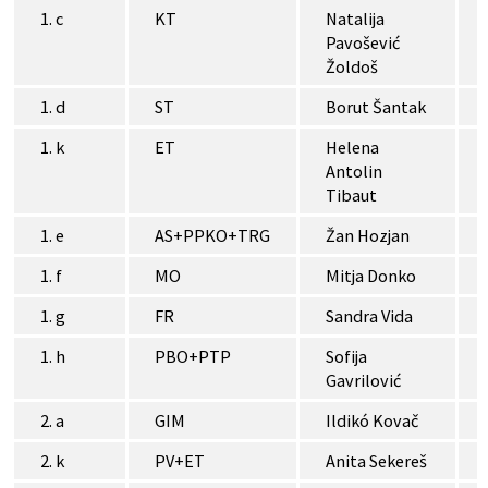
1. c
KT
Natalija
Pavošević
Žoldoš
1. d
ST
Borut Šantak
1. k
ET
Helena
Antolin
Tibaut
1. e
AS+PPKO+TRG
Žan Hozjan
1. f
MO
Mitja Donko
1. g
FR
Sandra Vida
1. h
PBO+PTP
Sofija
Gavrilović
2. a
GIM
Ildikó Kovač
2. k
PV+ET
Anita Sekereš