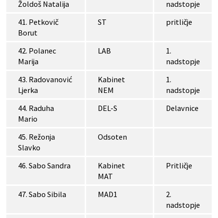
Žoldoš Natalija
nadstopje
41. Petkovič
ST
pritličje
Borut
42. Polanec
LAB
1.
Marija
nadstopje
43. Radovanović
Kabinet
1.
Ljerka
NEM
nadstopje
44. Raduha
DEL-S
Delavnice
Mario
45. Režonja
Odsoten
Slavko
46. Sabo Sandra
Kabinet
Pritličje
MAT
47. Sabo Sibila
MAD1
2.
nadstopje