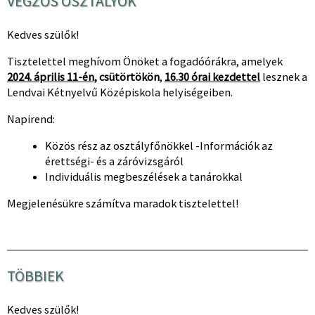
VÉGZŐS OSZTÁLYOK
Kedves szülők!
Tisztelettel meghívom Önöket a fogadóórákra, amelyek
2024. április 11-én,
csütörtökön
,
16.30 órai kezdettel
lesznek a
Lendvai Kétnyelvű Középiskola helyiségeiben.
Napirend:
Közös rész az osztályfőnökkel -Információk az
érettségi- és a záróvizsgáról
Individuális megbeszélések a tanárokkal
Megjelenésükre számítva maradok tisztelettel!
TÖBBIEK
Kedves szülők!