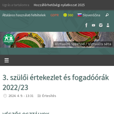
Skip
Ugrás a tartalomra
Hozzáférhetőségi nyilatkozat 2025
to
S
content
Általános használati feltételek
GDPR
360
Slovenščina
Search
fo
3. szülői értekezlet és fogadóórák
2022/23
2024. 4. 9. - 13:31
Értesítés