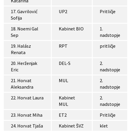
Katarina
17. Gavrilović
UP2
Pritličje
Sofija
18. Noemi Gal
Kabinet BIO
1.
Sep
nadstopje
19. Halász
RPT
pritličje
Renata
20. Herženjak
DEL-S
2.
Eric
nadstopje
21. Horvat
MUL
2.
Aleksandra
nadstopje
22. Horvat Laura
Kabinet
2.
MUL
nadstopje
23. Horvat Miha
ET2
Pritličje
24. Horvat Tjaša
Kabinet ŠVZ
klet