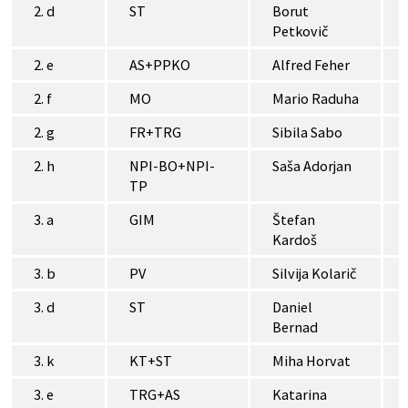
2. d
ST
Borut
Petkovič
2. e
AS+PPKO
Alfred Feher
2. f
MO
Mario Raduha
2. g
FR+TRG
Sibila Sabo
2. h
NPI-BO+NPI-
Saša Adorjan
TP
3. a
GIM
Štefan
Kardoš
3. b
PV
Silvija Kolarič
3. d
ST
Daniel
Bernad
3. k
KT+ST
Miha Horvat
3. e
TRG+AS
Katarina