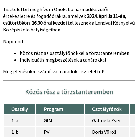
Tisztelettel meghívom Önöket a harmadik szülői
értekezletre és fogadóórákra, amelyek
2024. április 11-én,
csütörtökön
,
16.30 órai kezdettel
lesznek a Lendvai Kétnyelvű
Középiskola helyiségeiben.
Napirend:
Közös rész az osztályfőnökkel a törzstanteremben
Individuális megbeszélések a tanárokkal
Megjelenésükre számítva maradok tisztelettel!
Közös rész a törzstanteremben
Osztály
Program
Osztályfőnök
1. a
GIM
Gabriela Zver
1. b
PV
Doris Vöröš