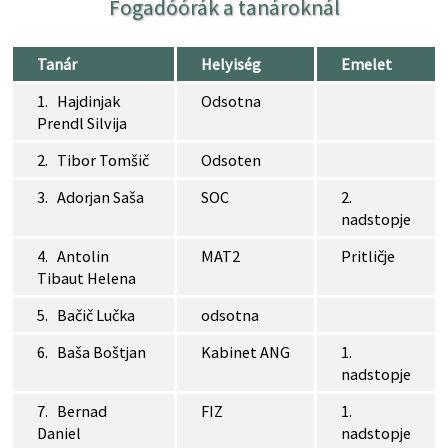
Fogadóórák a tanároknál
Tanár
Helyiség
Emelet
1. Hajdinjak
Odsotna
Prendl Silvija
2. Tibor Tomšič
Odsoten
3. Adorjan Saša
SOC
2.
nadstopje
4. Antolin
MAT2
Pritličje
Tibaut Helena
5. Bačič Lučka
odsotna
6. Baša Boštjan
Kabinet ANG
1.
nadstopje
7. Bernad
FIZ
1.
Daniel
nadstopje