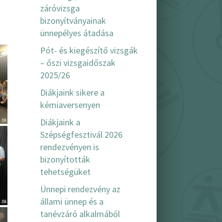
záróvizsga
bizonyítványainak
ünnepélyes átadása
Pót- és kiegészítő vizsgák
– őszi vizsgaidőszak
2025/26
Diákjaink sikere a
kémiaversenyen
Diákjaink a
Szépségfesztivál 2026
rendezvényen is
bizonyították
tehetségüket
Ünnepi rendezvény az
állami ünnep és a
tanévzáró alkalmából