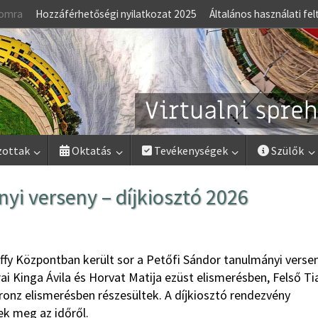
lomra
Hozzáférhetőségi nyilatkozat 2025
Általános használati fel
zottak
Oktatás
Tevékenységek
Szülők
yi verseny – díjkiosztó 2026
nffy Központban került sor a Petőfi Sándor tanulmányi verse
ai Kinga Ávila és Horvat Matija ezüst elismerésben, Felső Ti
bronz elismerésben részesültek. A díjkiosztó rendezvény
ek meg az időről.