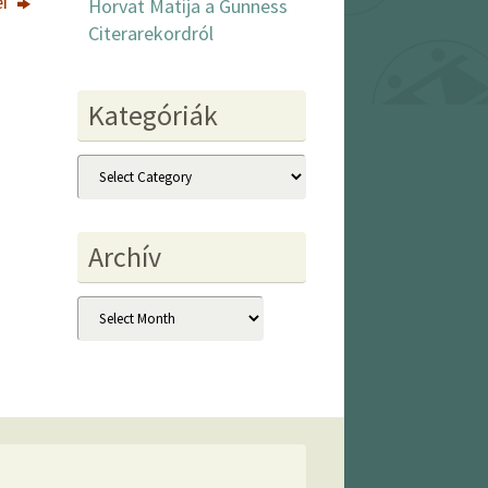
ei
Horvat Matija a Gunness
Citerarekordról
Kategóriák
Kategóriák
Archív
Archív