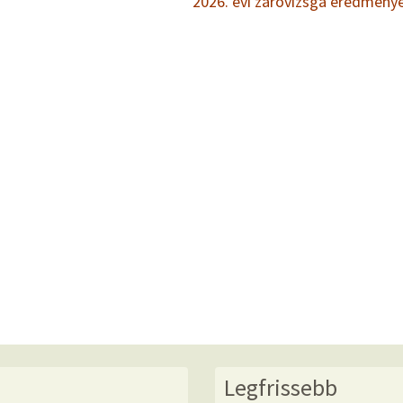
2026. évi záróvizsga eredmény
Legfrissebb