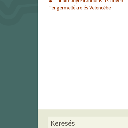
Tanulmányi kirándulás a szlovén
Tengermellékre és Velencébe
Keresés