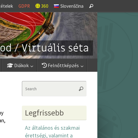
Search
tételek
GDPR
360
Slovenščina
Search
for:
Diákok
Felnőttképzés
Search
Search
for:
Legfrissebb
ny
an,
Az általános és szakmai
érettségi, valamint a