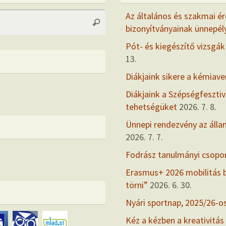
Search
Az általános és szakmai ér
Search
for:
bizonyítványainak ünnepél
Pót- és kiegészítő vizsgák
13.
Diákjaink sikere a kémiav
Diákjaink a Szépségfesztiv
tehetségüket
2026. 7. 8.
Ünnepi rendezvény az álla
2026. 7. 7.
Fodrász tanulmányi csopo
Erasmus+ 2026 mobilitás
törni”
2026. 6. 30.
Nyári sportnap, 2025/26-o
Kéz a kézben a kreativitás