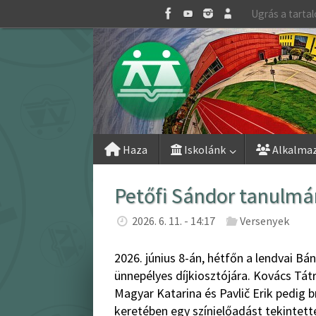
Skip
Ugrás a tarta
to
content
Skip
Haza
Iskolánk
Alkalma
to
content
Petőfi Sándor tanulmán
2026. 6. 11. - 14:17
Versenyek
2026. június 8-án, hétfőn a lendvai Bá
ünnepélyes díjkiosztójára. Kovács Tátr
Magyar Katarina és Pavlič Erik pedig 
keretében egy színielőadást tekintett