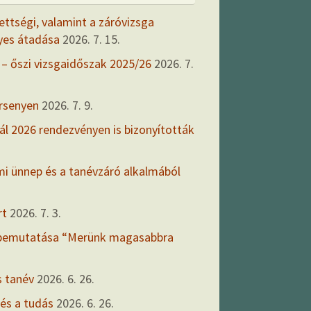
ettségi, valamint a záróvizsga
yes átadása
2026. 7. 15.
 – őszi vizsgaidőszak 2025/26
2026. 7.
ersenyen
2026. 7. 9.
ál 2026 rendezvényen is bizonyították
mi ünnep és a tanévzáró alkalmából
rt
2026. 7. 3.
 bemutatása “Merünk magasabbra
s tanév
2026. 6. 26.
 és a tudás
2026. 6. 26.