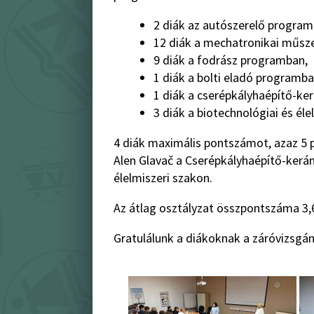
2 diák az autószerelő program
12 diák a mechatronikai műsz
9 diák a fodrász programban,
1 diák a bolti eladó programba
1 diák a cserépkályhaépítő-k
3 diák a biotechnológiai és él
4 diák maximális pontszámot, azaz 5 p
Alen Glavač a Cserépkályhaépítő-kerá
élelmiszeri szakon.
Az átlag osztályzat összpontszáma 3,
Gratulálunk a diákoknak a záróvizsgá