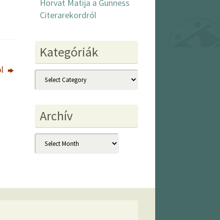
Horvat Matija a Gunness
Citerarekordról
Kategóriák
ól
Kategóriák
Archív
Archív