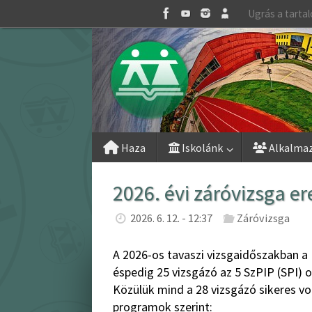
Skip
Ugrás a tarta
to
content
Skip
Haza
Iskolánk
Alkalma
to
content
2026. évi záróvizsga e
2026. 6. 12. - 12:37
Záróvizsga
A 2026-os tavaszi vizsgaidőszakban a 
éspedig 25 vizsgázó az 5 SzPIP (SPI) 
Közülük mind a 28 vizsgázó sikeres vo
programok szerint: