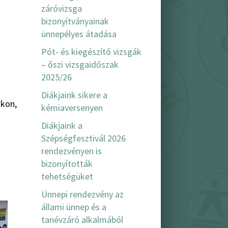
záróvizsga
bizonyítványainak
ünnepélyes átadása
Pót- és kiegészítő vizsgák
– őszi vizsgaidőszak
2025/26
Diákjaink sikere a
akon,
kémiaversenyen
s
Diákjaink a
Szépségfesztivál 2026
rendezvényen is
bizonyították
tehetségüket
Ünnepi rendezvény az
állami ünnep és a
tanévzáró alkalmából