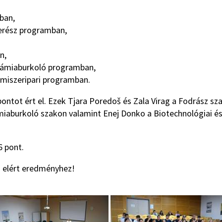
ban,
erész programban,
n,
erámiaburkoló programban,
elmiszeripari programban.
ontot ért el. Ezek Tjara Poredoš és Zala Virag a Fodrász sz
miaburkoló szakon valamint Enej Donko a Biotechnológiai é
6 pont.
n elért eredményhez!