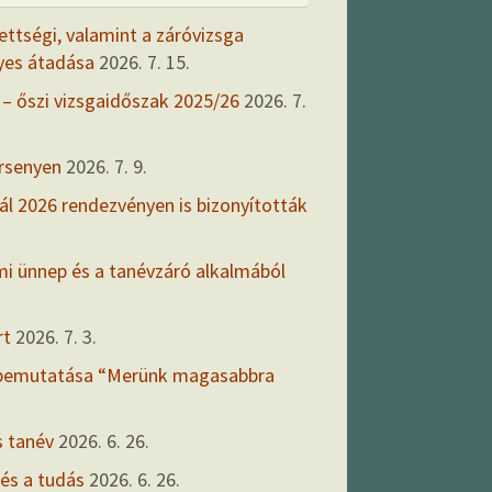
ettségi, valamint a záróvizsga
yes átadása
2026. 7. 15.
 – őszi vizsgaidőszak 2025/26
2026. 7.
ersenyen
2026. 7. 9.
ál 2026 rendezvényen is bizonyították
mi ünnep és a tanévzáró alkalmából
rt
2026. 7. 3.
 bemutatása “Merünk magasabbra
s tanév
2026. 6. 26.
 és a tudás
2026. 6. 26.