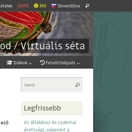
Search
tételek
GDPR
360
Slovenščina
Search
for:
Diákok
Felnőttképzés
Search
Search
for:
Legfrissebb
Az általános és szakmai
kező
érettségi, valamint a