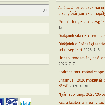
Search
Az általános és szakmai ér
Search
for:
bizonyítványainak ünnepél
Pót- és kiegészítő vizsgák
13.
Diákjaink sikere a kémiav
Diákjaink a Szépségfesztiv
tehetségüket
2026. 7. 8.
Ünnepi rendezvény az álla
2026. 7. 7.
Fodrász tanulmányi csopo
Erasmus+ 2026 mobilitás
törni”
2026. 6. 30.
Nyári sportnap, 2025/26-o
Kéz a kézben a kreativitás