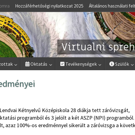
lomra
Hozzáférhetőségi nyilatkozat 2025
Általános használati fel
zottak
Oktatás
Tevékenységek
Szülők
redményei
Lendvai Kétnyelvű Középiskola 28 diákja tett záróvizsgát,
oktatási programból és 3 jelölt a két ASZP (NPI) programból.
lt, azaz 100%-os eredménnyel sikerült a záróvizsga a követ