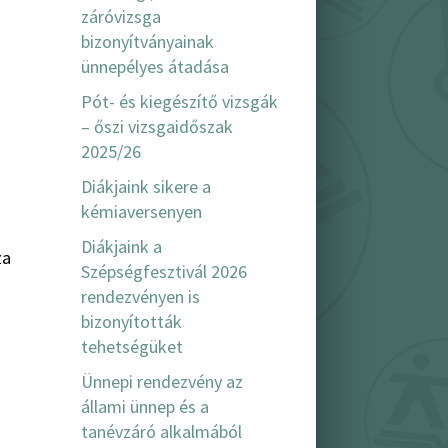
záróvizsga
bizonyítványainak
ünnepélyes átadása
Pót- és kiegészítő vizsgák
z
– őszi vizsgaidőszak
2025/26
Diákjaink sikere a
kémiaversenyen
Diákjaink a
za
Szépségfesztivál 2026
rendezvényen is
bizonyították
tehetségüket
Ünnepi rendezvény az
állami ünnep és a
tanévzáró alkalmából