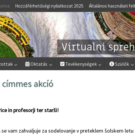
lomra
Hozzáférhetőségi nyilatkozat 2025
Általános használati fel
zottak
Oktatás
Tevékenységek
Szülők
” címmes akcíó
ce in profesorji ter starši!
A
se vam zahvaljuje za sodelovanje v preteklem šolskem letu 