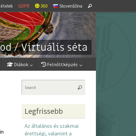
Search
tételek
GDPR
360
Slovenščina
Search
for:
Diákok
Felnőttképzés
Search
Search
for:
Legfrissebb
Az általános és szakmai
in
érettségi, valamint a