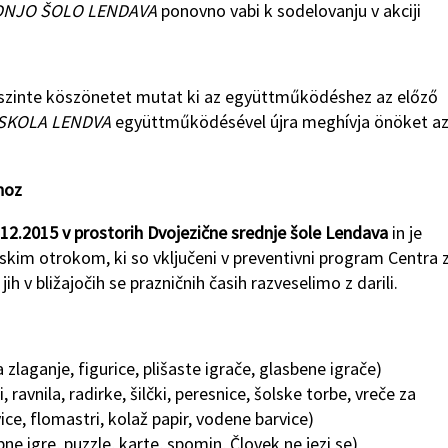
DNJO
ŠOLO LENDAVA
ponovno vabi k sodelovanju v akciji
zinte köszönetet mutat ki az együttműködéshez az előző
SKOLA
LENDVA
együttműködésével újra meghívja önöket a
hoz
.12.2015 v prostorih Dvojezične srednje šole Lendava
in je
kim otrokom, ki so vključeni v preventivni program Centra 
 v bližajočih se prazničnih časih razveselimo z darili.
 zlaganje, figurice, plišaste igrače, glasbene igrače)
, ravnila, radirke, šilčki, peresnice, šolske torbe, vreče za
ce, flomastri, kolaž papir, vodene barvice)
ne igre, puzzle, karte, spomin, Človek ne jezi se)