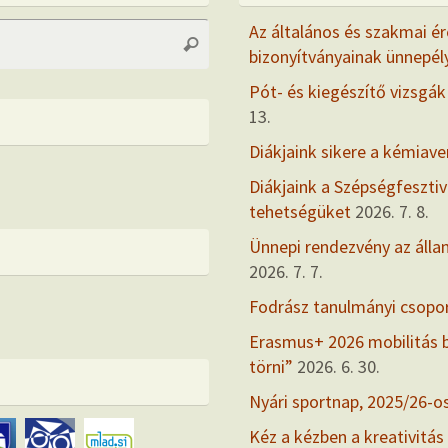
Search
Az általános és szakmai ér
Search
for:
bizonyítványainak ünnepél
Pót- és kiegészítő vizsgák
13.
Diákjaink sikere a kémiav
Diákjaink a Szépségfesztiv
tehetségüket
2026. 7. 8.
Ünnepi rendezvény az álla
2026. 7. 7.
Fodrász tanulmányi csopo
Erasmus+ 2026 mobilitás
törni”
2026. 6. 30.
Nyári sportnap, 2025/26-o
Kéz a kézben a kreativitás