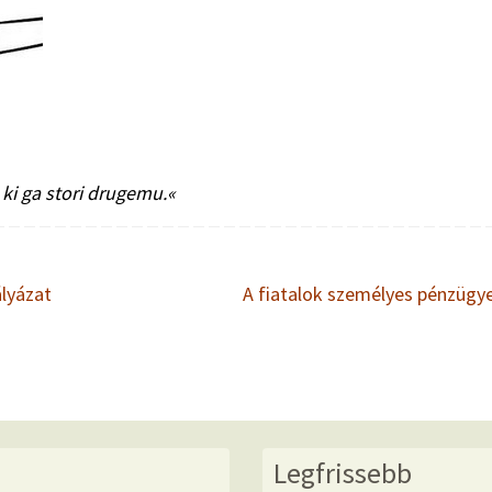
ki ga stori drugemu.«
ályázat
A fiatalok személyes pénzügy
Legfrissebb