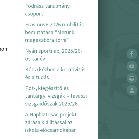
Fodrász tanulmányi
csoport
Erasmus+ 2026 mobilitás
bemutatása “Merünk
magasabbra törni”
hon
Nyári sportnap, 2025/26-
os tanév
Kéz a kézben a kreativitás
és a tudás
Pót-, kiegészítő és
tantárgyi vizsgák – tavaszi
vizsgaidőszak 2025/26
A Napbiztosan projekt
zárása kiállítással az
iskola előcsarnokában