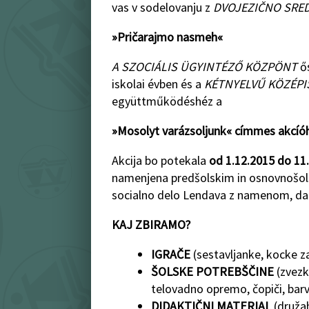
vas v sodelovanju z
DVOJEZIČNO SRE
»Pričarajmo nasmeh«
A SZOCIÁLIS ÜGYINTÉZŐ KÖZPÖNT
ős
iskolai évben és a
KÉTNYELVŰ KÖZÉPI
együttműködéshéz a
»Mosolyt varázsoljunk« címmes akcíó
Akcija bo potekala
od 1.12.2015 do 11
namenjena predšolskim in osnovnošols
socialno delo Lendava z namenom, da jih
KAJ ZBIRAMO?
IGRAČE
(sestavljanke, kocke za
ŠOLSKE POTREBŠČINE
(zvezki
telovadno opremo, čopiči, barvi
DIDAKTIČNI MATERIAL
(družab