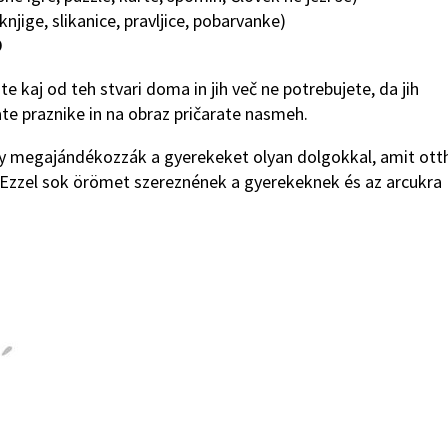
njige, slikanice, pravljice, pobarvanke)
O
te kaj od teh stvari doma in jih več ne potrebujete, da jih
te praznike in na obraz pričarate nasmeh.
y megajándékozzák a gyerekeket olyan dolgokkal, amit ott
 Ezzel sok örömet szereznének a gyerekeknek és az arcukra