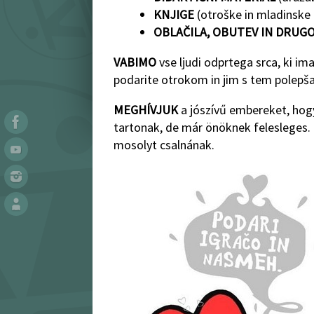
KNJIGE
(otroške in mladinske k
OBLAČILA, OBUTEV IN DRUG
VABIMO
vse ljudi odprtega srca, ki ima
podarite otrokom in jim s tem polepša
MEGHÍVJUK
a jószívű embereket, hog
tartonak, de már önöknek felesleges.
mosolyt csalnának.