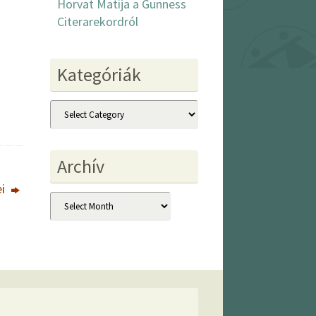
Horvat Matija a Gunness
Citerarekordról
Kategóriák
Kategóriák
Archív
ei
Archív