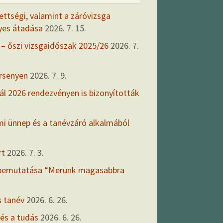
ettségi, valamint a záróvizsga
yes átadása
2026. 7. 15.
 – őszi vizsgaidőszak 2025/26
2026. 7.
ersenyen
2026. 7. 9.
ál 2026 rendezvényen is bizonyították
mi ünnep és a tanévzáró alkalmából
rt
2026. 7. 3.
 bemutatása “Merünk magasabbra
s tanév
2026. 6. 26.
 és a tudás
2026. 6. 26.