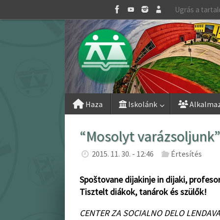
Skip
Ugrás a tarta
to
content
Skip
Haza
Iskolánk
Alkalma
to
content
“Mosolyt varázsoljunk
2015. 11. 30. - 12:46
Értesítés
Spoštovane dijakinje in dijaki, profesori
Tisztelt diákok, tanárok és szülők!
CENTER ZA SOCIALNO DELO LENDAV