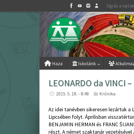
Skip
Ugrás a tarta
to
content
Skip
Haza
Iskolánk
Alkalma
to
content
LEONARDO da VINCI – 
2015. 5. 18. - 8:48
Krónika
Az idei tanévben sikeresen lezártuk a
Lipcsében folyt. Áprilisban visszatér
BENJAMIN HERMAN és FRANC ŠIJANEC, 
részt. A német szaktanár vezetésével 