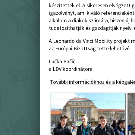
készítették el. A sikeresen elvégzett
igazolványt, ami kiváló referenciakén
alkalom a diákok számára, hiszen új h
tudatosíthatják és gazdagítják nyelvi
A Leonardo da Vinci Mobility projekt 
az Európai Bizottság tette lehetővé.
Lučka Bačič
a LDV koordinátora
További információkhoz és a képgalér