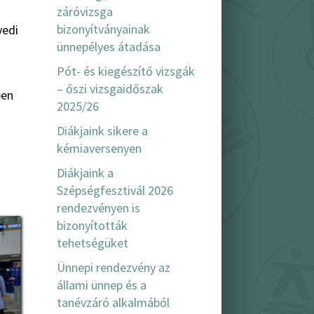
záróvizsga
bizonyítványainak
yedi
ünnepélyes átadása
Pót- és kiegészítő vizsgák
– őszi vizsgaidőszak
ben
2025/26
Diákjaink sikere a
kémiaversenyen
Diákjaink a
Szépségfesztivál 2026
rendezvényen is
bizonyították
tehetségüket
Ünnepi rendezvény az
állami ünnep és a
tanévzáró alkalmából