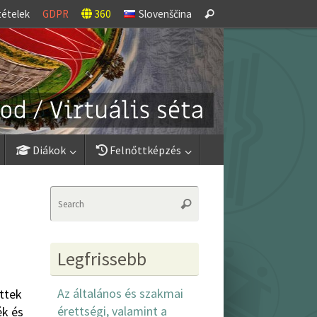
Search
tételek
GDPR
360
Slovenščina
Search
for:
Diákok
Felnőttképzés
Search
Search
for:
Legfrissebb
Az általános és szakmai
ttek
érettségi, valamint a
ék és