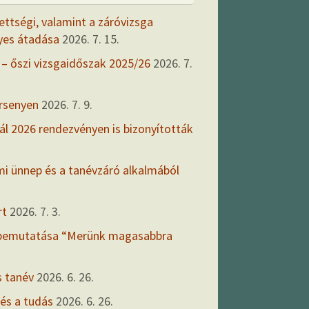
ettségi, valamint a záróvizsga
yes átadása
2026. 7. 15.
 – őszi vizsgaidőszak 2025/26
2026. 7.
ersenyen
2026. 7. 9.
ál 2026 rendezvényen is bizonyították
mi ünnep és a tanévzáró alkalmából
rt
2026. 7. 3.
 bemutatása “Merünk magasabbra
s tanév
2026. 6. 26.
 és a tudás
2026. 6. 26.