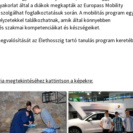
 gyakorlat által a diákok megkapták az Europass Mobility
t szolgálhat foglalkoztatásuk során. A mobilitás program eg
elyzetekkel találkozhatnak, amik által könnyebben
 és szakmai kompetenciáikat és készségeiket.
megvalósítását az Élethosszig tartó tanulás program kereté
ia megtekintéséhez kattintson a képekre: