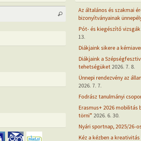
Search
Az általános és szakmai ér
Search
for:
bizonyítványainak ünnepél
Pót- és kiegészítő vizsgák
13.
Diákjaink sikere a kémiav
Diákjaink a Szépségfesztiv
tehetségüket
2026. 7. 8.
Ünnepi rendezvény az álla
2026. 7. 7.
Fodrász tanulmányi csopo
Erasmus+ 2026 mobilitás
törni”
2026. 6. 30.
Nyári sportnap, 2025/26-o
Kéz a kézben a kreativitás