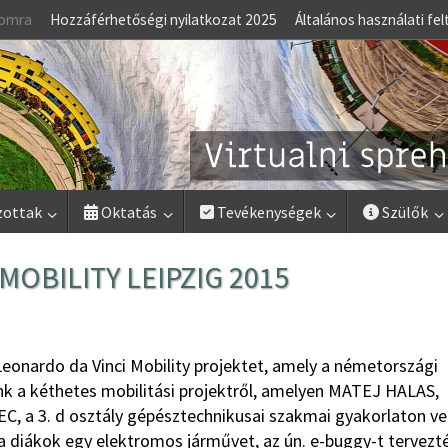
lomra
Hozzáférhetőségi nyilatkozat 2025
Általános használati fel
zottak
Oktatás
Tevékenységek
Szülők
MOBILITY LEIPZIG 2015
 Leonardo da Vinci Mobility projektet, amely a németországi
tünk a kéthetes mobilitási projektről, amelyen MATEJ HALAS,
a 3. d osztály gépésztechnikusai szakmai gyakorlaton ve
a diákok egy elektromos járművet, az ún. e-buggy-t tervezt