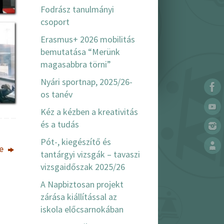
Fodrász tanulmányi
csoport
Erasmus+ 2026 mobilitás
bemutatása “Merünk
magasabbra törni”
Nyári sportnap, 2025/26-
os tanév
Kéz a kézben a kreativitás
és a tudás
Pót-, kiegészítő és
je
tantárgyi vizsgák – tavaszi
vizsgaidőszak 2025/26
A Napbiztosan projekt
zárása kiállítással az
iskola előcsarnokában