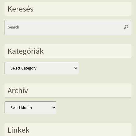
Keresés
Se
Searc
fo
Kategóriák
Kategóriák
Archív
Archív
Linkek