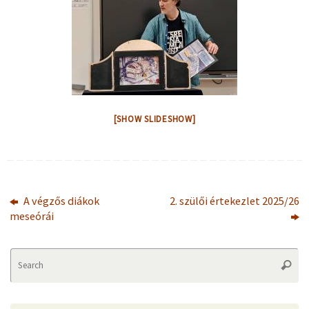
[SHOW SLIDESHOW]
A végzős diákok
2. szülői értekezlet 2025/26
meseórái
Se
Searc
fo