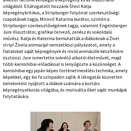
világából. Ellátogatott hozzánk Štesl Katja
képregénykritikus, a Stripburger folyóirat szerkesztőségi
csapatának tagja, Mirović Katarina kurátor, szintén a
Stripburger szerkesztőségének tagja, valamint Engelsberger
Jure illusztrátor, grafikai tervező, zenész és sokoldalú
művész. Katja és Katerina bemutatták a diákoknak a Živel
strip! Živela animacija! nemzetközi pályázatot, amely a
fiatalokat saját képregények és rövid animációk készítésére
ösztönzi. Jure ismertette sokrétű alkotói életművét, majd
több kamishibai-előadással is lenyűgözte a közönséget. A
kamishibai egy japán képes történetmesélési technika, amely
képekkel, egy kis fa színpadon zajlik. A látogatás közvetlen
betekintést nyújtott a diákok számára a kortárs
képregényalkotás világába, és motiválta őket saját munkájuk
folytatására.