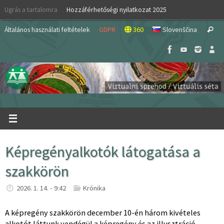
Skip
Ugrás a tartalomra
Hozzáférhetőségi nyilatkozat 2025
to
S
content
Általános használati feltételek
GDPR
360
Slovenščina
Search
fo
Képregényalkotók látogatása a
szakkörön
2026. 1. 14. - 9:42
Krónika
A képregény szakkörön december 10-én három kivételes
alkotót láttunk vendégül a képregény és az illusztráció