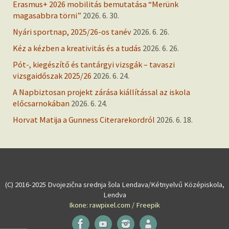
Erasmus+ 2026 mobilitás bemutatása “Merünk
magasabbra törni”
2026. 6. 30.
Nyári sportnap, 2025/26-os tanév
2026. 6. 26.
Kéz a kézben a kreativitás és a tudás
2026. 6. 26.
Pót-, kiegészítő és tantárgyi vizsgák – tavaszi
vizsgaidőszak 2025/26
2026. 6. 24.
A Napbiztosan projekt zárása kiállítással az iskola
előcsarnokában
2026. 6. 24.
Horvat Matija a Gunness Citerarekordról
2026. 6. 18.
(C) 2016-2025 Dvojezična srednja šola Lendava/Kétnyelvű Középiskola,
Lendva
Ikone: rawpixel.com / Freepik