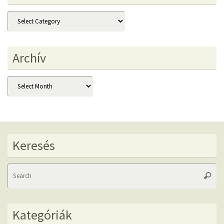
Kategóriák
Archív
Archív
Keresés
Se
Searc
fo
Kategóriák