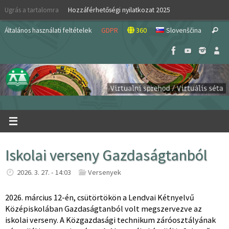
Skip
Ugrás a tartalomra
Hozzáférhetőségi nyilatkozat 2025
to
S
content
Általános használati feltételek
GDPR
360
Slovenščina
Search
fo
Iskolai verseny Gazdaságtanból
2026. 3. 27. - 14:03
Versenyek
2026. március 12-én, csütörtökön a Lendvai Kétnyelvű
Középiskolában Gazdaságtanból volt megszervezve az
iskolai verseny. A Közgazdasági technikum záróosztályának