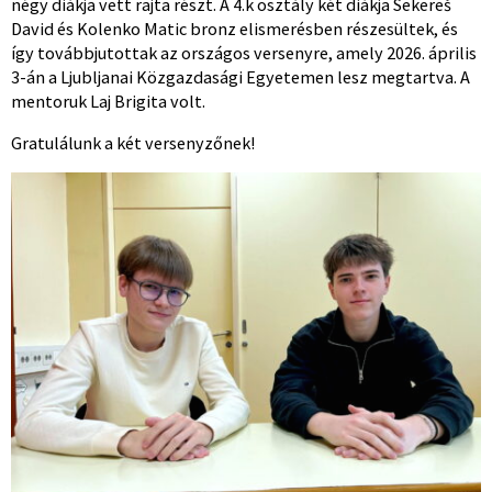
négy diákja vett rajta részt. A 4.k osztály két diákja Sekereš
David és Kolenko Matic bronz elismerésben részesültek, és
így továbbjutottak az országos versenyre, amely 2026. április
3-án a Ljubljanai Közgazdasági Egyetemen lesz megtartva. A
mentoruk Laj Brigita volt.
Gratulálunk a két versenyzőnek!