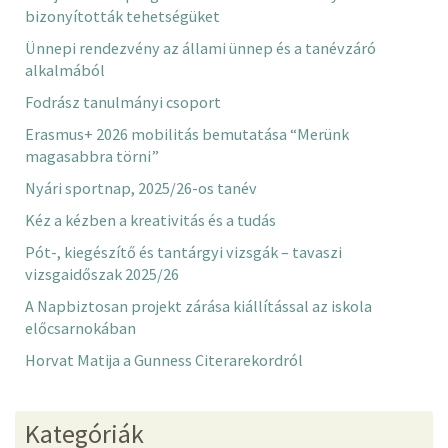
bizonyították tehetségüket
Ünnepi rendezvény az állami ünnep és a tanévzáró
alkalmából
Fodrász tanulmányi csoport
Erasmus+ 2026 mobilitás bemutatása “Merünk
magasabbra törni”
Nyári sportnap, 2025/26-os tanév
Kéz a kézben a kreativitás és a tudás
Pót-, kiegészítő és tantárgyi vizsgák – tavaszi
vizsgaidőszak 2025/26
A Napbiztosan projekt zárása kiállítással az iskola
előcsarnokában
Horvat Matija a Gunness Citerarekordról
Kategóriák