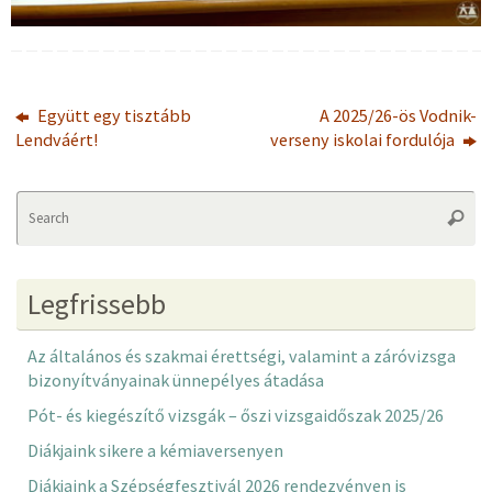
Együtt egy tisztább
A 2025/26-ös Vodnik-
Lendváért!
verseny iskolai fordulója
Se
Searc
fo
Legfrissebb
Az általános és szakmai érettségi, valamint a záróvizsga
bizonyítványainak ünnepélyes átadása
Pót- és kiegészítő vizsgák – őszi vizsgaidőszak 2025/26
Diákjaink sikere a kémiaversenyen
Diákjaink a Szépségfesztivál 2026 rendezvényen is