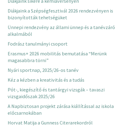
Diákjaink sikere a kémiaversenyen
Diákjaink a Szépségfesztivál 2026 rendezvényen is
bizonyították tehetségüket
Ünnepi rendezvény az állami ünnep és a tanévzáró
alkalmából
Fodrász tanulmányi csoport
Erasmus+ 2026 mobilitás bemutatása “Merünk
magasabbra törni”
Nyári sportnap, 2025/26-os tanév
Kéz a kézben a kreativitás és a tudás
Pót-, kiegészítő és tantárgyi vizsgák – tavaszi
vizsgaidőszak 2025/26
A Napbiztosan projekt zárása kiállítással az iskola
előcsarnokában
Horvat Matija a Gunness Citerarekordról