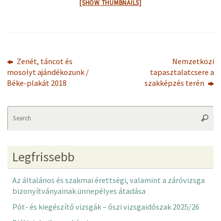
[SHOW THUMBNAILS]
Zenét, táncot és
Nemzetközi
mosolyt ajándékozunk /
tapasztalatcsere a
Béke-plakát 2018
szakképzés terén
Se
Searc
fo
Legfrissebb
Az általános és szakmai érettségi, valamint a záróvizsga
bizonyítványainak ünnepélyes átadása
Pót- és kiegészítő vizsgák – őszi vizsgaidőszak 2025/26