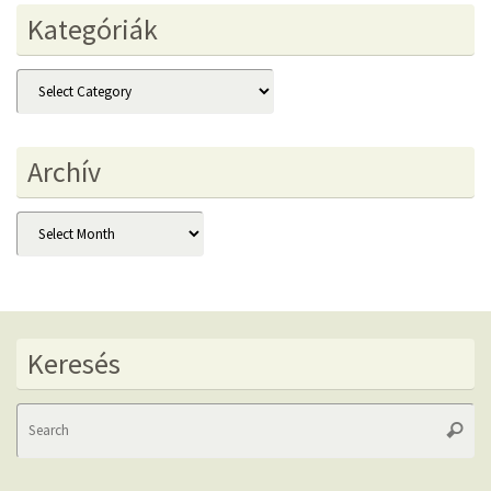
Kategóriák
Kategóriák
Archív
Archív
Keresés
Se
Searc
fo