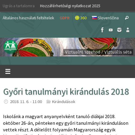
Skip
Ugrás a tartalomra
Hozzáférhetőségi nyilatkozat 2025
to
S
content
Általános használati feltételek
GDPR
360
Slovenščina
Search
fo
Győri tanulmányi kirándulás 2018
2018. 11. 6. - 11:00
Kirándulások
Iskolánk a magyart anyanyelvként tanuló diákjai 2018.
október 26-án, pénteken egy győri tanulmányi kiránduláson
vettek részt. A délelőtt folyamán Magyarország egyik