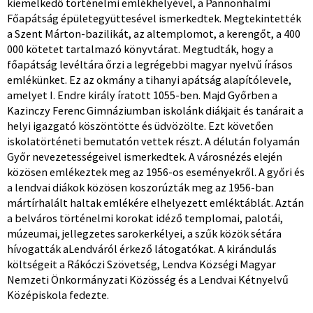
kiemelkedő történelmi emlékhelyével, a Pannonhalmi
Főapátság épületegyüttesével ismerkedtek. Megtekintették
a Szent Márton-bazilikát, az altemplomot, a kerengőt, a 400
000 kötetet tartalmazó könyvtárat. Megtudták, hogy a
főapátság levéltára őrzi a legrégebbi magyar nyelvű írásos
emlékünket. Ez az okmány a tihanyi apátság alapítólevele,
amelyet I. Endre király íratott 1055-ben. Majd Győrben a
Kazinczy Ferenc Gimnáziumban iskolánk diákjait és tanárait a
helyi igazgató köszöntötte és üdvözölte. Ezt követően
iskolatörténeti bemutatón vettek részt. A délután folyamán
Győr nevezetességeivel ismerkedtek. A városnézés elején
közösen emlékeztek meg az 1956-os eseményekről. A győri és
a lendvai diákok közösen koszorúzták meg az 1956-ban
mártírhalált haltak emlékére elhelyezett emléktáblát. Aztán
a belváros történelmi korokat idéző templomai, palotái,
múzeumai, jellegzetes sarokerkélyei, a szűk közök sétára
hívogatták aLendváról érkező látogatókat. A kirándulás
költségeit a Rákóczi Szövetség, Lendva Községi Magyar
Nemzeti Önkormányzati Közösség és a Lendvai Kétnyelvű
Középiskola fedezte.