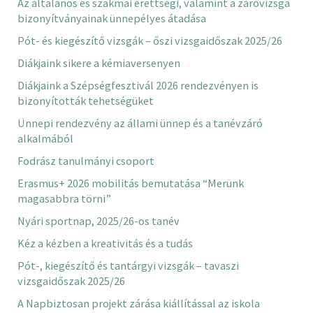
Az általános és szakmai érettségi, valamint a záróvizsga
bizonyítványainak ünnepélyes átadása
Pót- és kiegészítő vizsgák – őszi vizsgaidőszak 2025/26
Diákjaink sikere a kémiaversenyen
Diákjaink a Szépségfesztivál 2026 rendezvényen is
bizonyították tehetségüket
Ünnepi rendezvény az állami ünnep és a tanévzáró
alkalmából
Fodrász tanulmányi csoport
Erasmus+ 2026 mobilitás bemutatása “Merünk
magasabbra törni”
Nyári sportnap, 2025/26-os tanév
Kéz a kézben a kreativitás és a tudás
Pót-, kiegészítő és tantárgyi vizsgák – tavaszi
vizsgaidőszak 2025/26
A Napbiztosan projekt zárása kiállítással az iskola