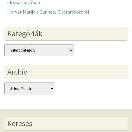
előcsarnokában
Horvat Matija a Gunness Citerarekordról
Kategóriák
Kategóriák
Archív
Archív
Keresés