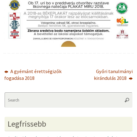
A gyémánt érettségizők
Győri tanulmányi
fogadása 2018
kirándulás 2018
Se
Searc
fo
Legfrissebb