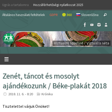
Skip
Ugrás a tartalomra
Hozzáférhetőségi nyilatkozat 2025
to
S
content
Általános használati feltételek
GDPR
360
Slovenščina
Search
fo
Zenét, táncot és mosolyt
ajándékozunk / Béke-plakát 2018
2018. 11. 6. - 8:20
Krónika
Tisztelettel várjuk Önöket!