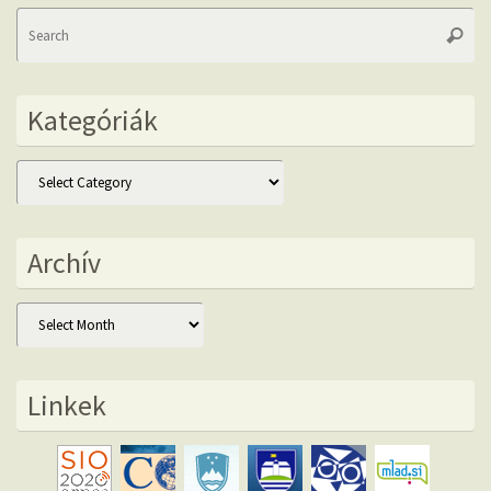
Se
Searc
fo
Kategóriák
Kategóriák
Archív
Archív
Linkek