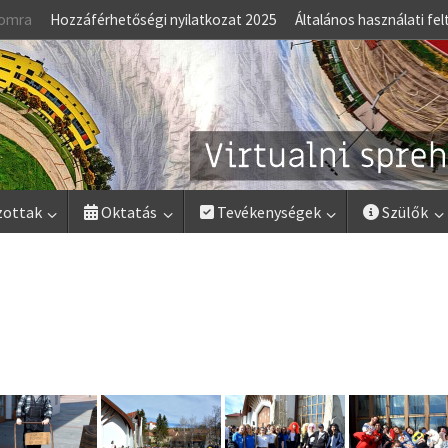
lomra
Hozzáférhetőségi nyilatkozat 2025
Általános használati fel
zottak
Oktatás
Tevékenységek
Szülők