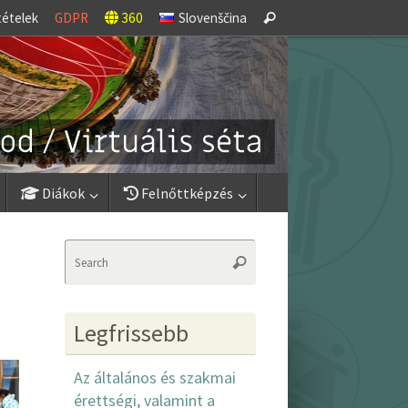
Search
tételek
GDPR
360
Slovenščina
Search
for:
Diákok
Felnőttképzés
Search
Search
for:
Legfrissebb
Az általános és szakmai
érettségi, valamint a