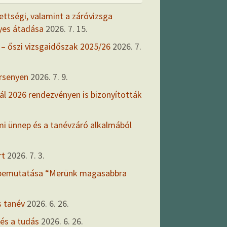
ettségi, valamint a záróvizsga
yes átadása
2026. 7. 15.
 – őszi vizsgaidőszak 2025/26
2026. 7.
ersenyen
2026. 7. 9.
ál 2026 rendezvényen is bizonyították
mi ünnep és a tanévzáró alkalmából
rt
2026. 7. 3.
 bemutatása “Merünk magasabbra
s tanév
2026. 6. 26.
 és a tudás
2026. 6. 26.