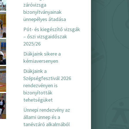
záróvizsga
bizonyítványainak
ünnepélyes átadása
Pót- és kiegészítő vizsgák
– őszi vizsgaidőszak
2025/26
Diákjaink sikere a
kémiaversenyen
Diákjaink a
Szépségfesztivál 2026
rendezvényen is
bizonyították
tehetségüket
Ünnepi rendezvény az
állami ünnep és a
tanévzáró alkalmából