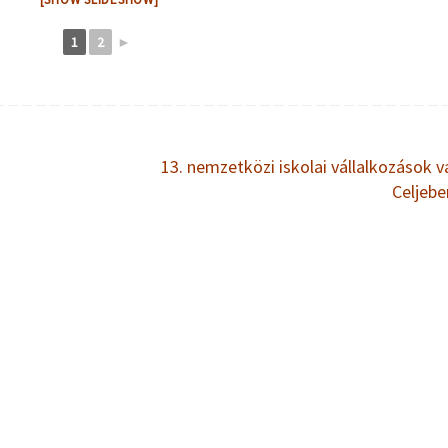
1
2
►
13. nemzetközi iskolai vállalkozások v
Celjeb