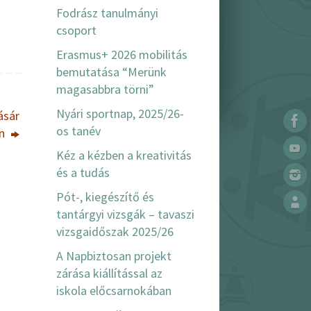
Fodrász tanulmányi
csoport
Erasmus+ 2026 mobilitás
bemutatása “Merünk
magasabbra törni”
Nyári sportnap, 2025/26-
ásár
os tanév
en
Kéz a kézben a kreativitás
és a tudás
Pót-, kiegészítő és
tantárgyi vizsgák – tavaszi
vizsgaidőszak 2025/26
A Napbiztosan projekt
zárása kiállítással az
iskola előcsarnokában