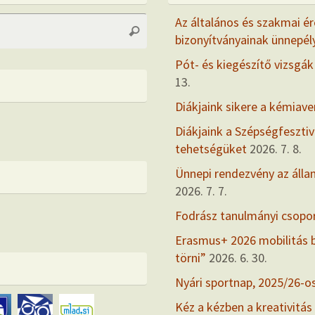
Search
Az általános és szakmai ér
Search
for:
bizonyítványainak ünnepél
Pót- és kiegészítő vizsgák
13.
Diákjaink sikere a kémiav
Diákjaink a Szépségfesztiv
tehetségüket
2026. 7. 8.
Ünnepi rendezvény az álla
2026. 7. 7.
Fodrász tanulmányi csopo
Erasmus+ 2026 mobilitás
törni”
2026. 6. 30.
Nyári sportnap, 2025/26-o
Kéz a kézben a kreativitás