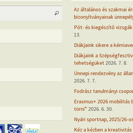
Search
Az általános és szakmai ér
Search
for:
bizonyítványainak ünnepél
Pót- és kiegészítő vizsgák
13.
Diákjaink sikere a kémiav
Diákjaink a Szépségfesztiv
tehetségüket
2026. 7. 8.
Ünnepi rendezvény az álla
2026. 7. 7.
Fodrász tanulmányi csopo
Erasmus+ 2026 mobilitás
törni”
2026. 6. 30.
Nyári sportnap, 2025/26-o
Kéz a kézben a kreativitás