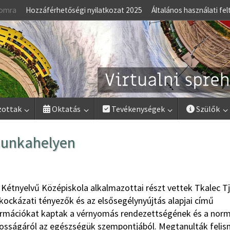
lomra
Hozzáférhetőségi nyilatkozat 2025
Általános használati fel
zottak
Oktatás
Tevékenységek
Szülők
munkahelyen
 Kétnyelvű Középiskola alkalmazottai részt vettek Tkalec T
i kockázati tényezők és az elsősegélynyújtás alapjai című
ormációkat kaptak a vérnyomás rendezettségének és a norm
tosságáról az egészségük szempontjából. Megtanulták felis