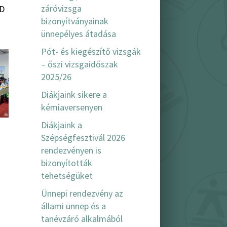
záróvizsga
ED
bizonyítványainak
ünnepélyes átadása
Pót- és kiegészítő vizsgák
– őszi vizsgaidőszak
2025/26
Diákjaink sikere a
kémiaversenyen
Diákjaink a
Szépségfesztivál 2026
rendezvényen is
bizonyították
tehetségüket
Ünnepi rendezvény az
állami ünnep és a
tanévzáró alkalmából