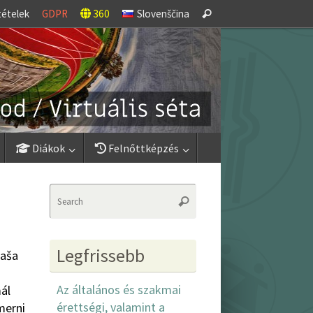
Search
tételek
GDPR
360
Slovenščina
Search
for:
Diákok
Felnőttképzés
Search
Search
for:
Legfrissebb
jaša
Az általános és szakmai
ál
érettségi, valamint a
merni