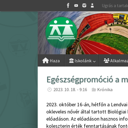
Skip
Ugrás a tarta
to
content
Skip
Haza
Iskolánk
Alkalma
to
content
Egészségpromóció a 
2023. 10. 18. - 9:16
Krónika
2023. október 16-án, hétfőn a Lendvai
okleveles nővér által tartott Biológia
előadáson. Az előadáson hasznos inf
koleszterin érték fenntartásának fon