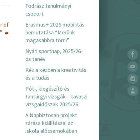
Fodrász tanulmányi
csoport
Erasmus+ 2026 mobilitás
r of
bemutatása “Merünk
s”
magasabbra törni”
Nyári sportnap, 2025/26-
os tanév
Kéz a kézben a kreativitás
és a tudás
Pót-, kiegészítő és
tantárgyi vizsgák – tavaszi
vizsgaidőszak 2025/26
A Napbiztosan projekt
zárása kiállítással az
iskola előcsarnokában