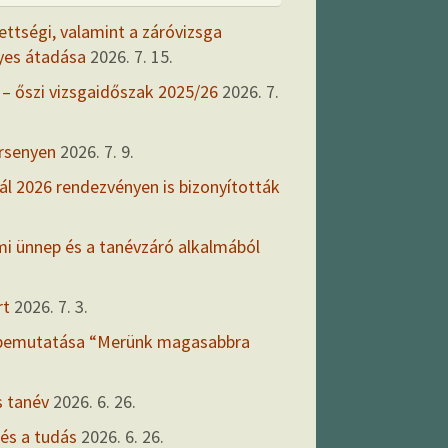
ettségi, valamint a záróvizsga
yes átadása
2026. 7. 15.
 – őszi vizsgaidőszak 2025/26
2026. 7.
ersenyen
2026. 7. 9.
ál 2026 rendezvényen is bizonyították
mi ünnep és a tanévzáró alkalmából
rt
2026. 7. 3.
 bemutatása “Merünk magasabbra
s tanév
2026. 6. 26.
 és a tudás
2026. 6. 26.