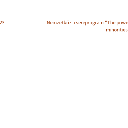
023
Nemzetközi csereprogram “The powe
minoritie