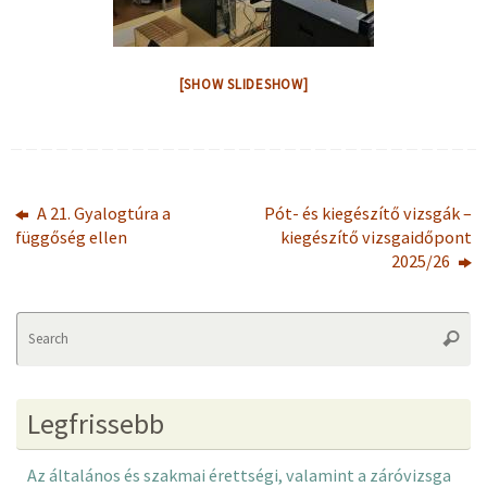
[SHOW SLIDESHOW]
A 21. Gyalogtúra a
Pót- és kiegészítő vizsgák –
függőség ellen
kiegészítő vizsgaidőpont
2025/26
Se
Searc
fo
Legfrissebb
Az általános és szakmai érettségi, valamint a záróvizsga