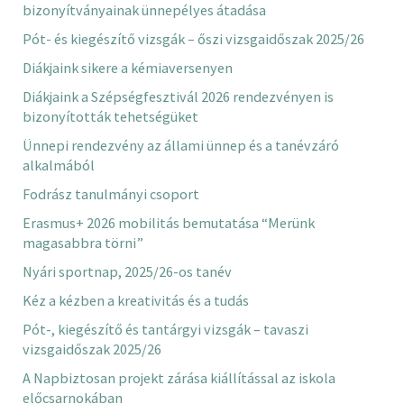
bizonyítványainak ünnepélyes átadása
Pót- és kiegészítő vizsgák – őszi vizsgaidőszak 2025/26
Diákjaink sikere a kémiaversenyen
Diákjaink a Szépségfesztivál 2026 rendezvényen is
bizonyították tehetségüket
Ünnepi rendezvény az állami ünnep és a tanévzáró
alkalmából
Fodrász tanulmányi csoport
Erasmus+ 2026 mobilitás bemutatása “Merünk
magasabbra törni”
Nyári sportnap, 2025/26-os tanév
Kéz a kézben a kreativitás és a tudás
Pót-, kiegészítő és tantárgyi vizsgák – tavaszi
vizsgaidőszak 2025/26
A Napbiztosan projekt zárása kiállítással az iskola
előcsarnokában