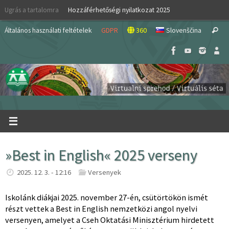
Skip
Ugrás a tartalomra
Hozzáférhetőségi nyilatkozat 2025
to
S
content
Általános használati feltételek
GDPR
360
Slovenščina
Search
fo
»Best in English« 2025 verseny
2025. 12. 3. - 12:16
Versenyek
Iskolánk diákjai 2025. november 27-én, csütörtökön ismét
részt vettek a Best in English nemzetközi angol nyelvi
versenyen, amelyet a Cseh Oktatási Minisztérium hirdetett