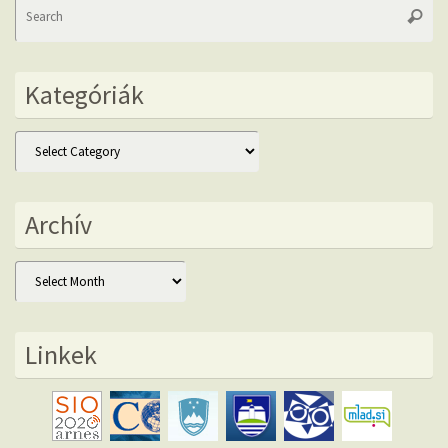
Se
Searc
fo
Kategóriák
Kategóriák
Archív
Archív
Linkek