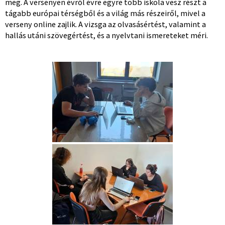
meg. A versenyen évről évre egyre több iskola vesz részt a
tágabb európai térségből és a világ más részeiről, mivel a
verseny online zajlik. A vizsga az olvasásértést, valamint a
hallás utáni szövegértést, és a nyelvtani ismereteket méri.