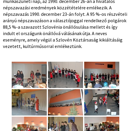
munkaszüneti nap, az 1990. december 26-án a hivatalos
népszavazási eredmények közzétételére emlékezik. A
népszavazás 1990. december 23-án folyt. A 95 %-os részvételi
arányú népszavazáson a választójoggal rendelkező polgárok
88,5 %-a szavazott Szlovénia önállósulása mellett és így
indult el országunk önállóvá válásának útja. A neves
eseményre, amely végül a Szlovén Köztársaság kikiáltásáig
vezetett, kultúrműsorral emlékeztünk.