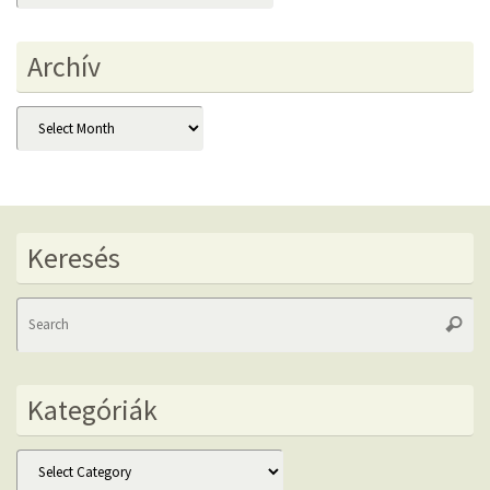
Archív
Archív
Keresés
Se
Searc
fo
Kategóriák
Kategóriák