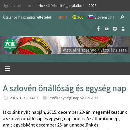
Skip
Ugrás a tartalomra
Hozzáférhetőségi nyilatkozat 2025
to
S
content
Általános használati feltételek
GDPR
360
Slovenščina
Search
fo
A szlovén önállóság és egység nap
2016. 1. 7. - 14:03
Tevékenységi napok 12/2015
Iskolánk nyílt napján, 2015. december 23-án megemlékeztünk
a szlovén önállóság és egység napjáról is. Az állami ünnep,
amit egyébként december 26-án ünnepelünk és