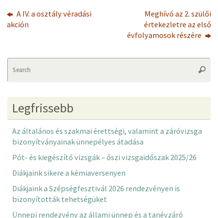
A IV. a osztály véradási
Meghívó az 2. szülői
akción
értekezletre az első
évfolyamosok részére
Se
Searc
fo
Legfrissebb
Az általános és szakmai érettségi, valamint a záróvizsga
bizonyítványainak ünnepélyes átadása
Pót- és kiegészítő vizsgák – őszi vizsgaidőszak 2025/26
Diákjaink sikere a kémiaversenyen
Diákjaink a Szépségfesztivál 2026 rendezvényen is
bizonyították tehetségüket
Ünnepi rendezvény az állami ünnep és a tanévzáró