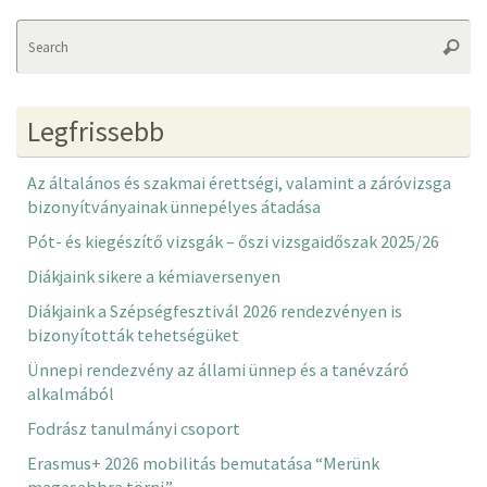
Se
Searc
fo
Legfrissebb
Az általános és szakmai érettségi, valamint a záróvizsga
bizonyítványainak ünnepélyes átadása
Pót- és kiegészítő vizsgák – őszi vizsgaidőszak 2025/26
Diákjaink sikere a kémiaversenyen
Diákjaink a Szépségfesztivál 2026 rendezvényen is
bizonyították tehetségüket
Ünnepi rendezvény az állami ünnep és a tanévzáró
alkalmából
Fodrász tanulmányi csoport
Erasmus+ 2026 mobilitás bemutatása “Merünk