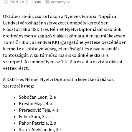
2019. 10. 7. - 13:40
Versenyek
Október 26-án, csütörtökön a Nyelvek Európai Napján a
Lendvai Városházán szervezett ünnepély keretében
kiosztották a DSD 1-es Német Nyelvi Diplomákat iskolánk
eredményesen vizsgázó diákjai számára. A megemlékezésen
Tomšič Tibor, a Lendvai KKI igazgatóhelyettese beszédében
kiemelte a többnyelvűség jelentőségét és a nyelvtanulás
fontosságát. A kultúrműsorban iskolánk énekkara is
szerepelt. Az ünnepélyen az 1. k, 2. a és a 4. a osztály diákjai
vettek részt.
A DSD 1-es Német Nyelvi Diplomát a következő diákok
szerezték meg:
Sobočan Leon, 2. e
Kreslin Maja, 4. a
Preradović Teja, 4. a
Feher Sara, 3. a
Pahor Patrizia, 2. a
Starič Aleksander, 3. f