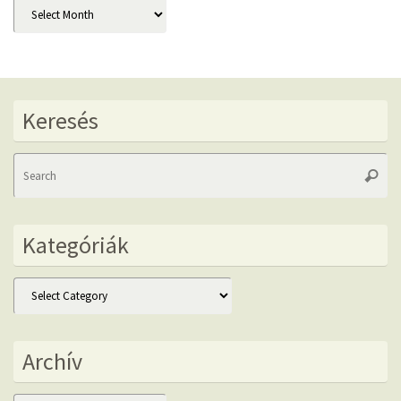
Archív
Keresés
Se
Searc
fo
Kategóriák
Kategóriák
Archív