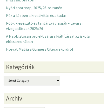
magasabbra törni”
Nyári sportnap, 2025/26-os tanév
Kéz a kézben a kreativitás és a tudás
Pót-, kiegészítő és tantárgyi vizsgák – tavaszi
vizsgaidőszak 2025/26
A Napbiztosan projekt zárása kiállítással az iskola
előcsarnokában
Horvat Matija a Gunness Citerarekordról
Kategóriák
Kategóriák
Archív