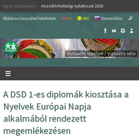
Skip
Ugrás a tartalomra
Hozzáférhetőségi nyilatkozat 2025
to
S
content
Általános használati feltételek
GDPR
360
Slovenščina
Search
fo
A DSD 1-es diplomák kiosztása a
Nyelvek Európai Napja
alkalmából rendezett
megemlékezésen