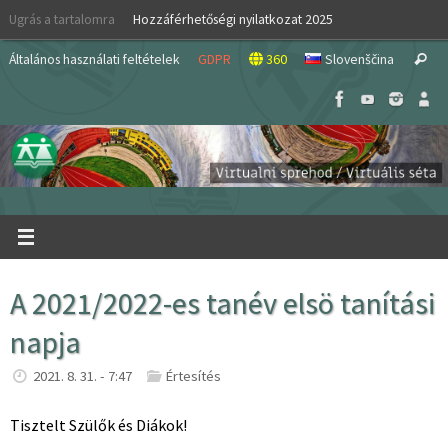
Skip
Ugrás a tartalomra
Hozzáférhetőségi nyilatkozat 2025
to
S
content
Általános használati feltételek
GDPR
360
Slovenščina
Search
fo
A 2021/2022-es tanév elsö tanítási
napja
2021. 8. 31. - 7:47
Értesítés
Tisztelt Szülők és Diákok!