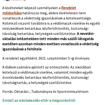
A kivételeket képező személyeket a
Rendelet
módosítása
határozza meg, akikre kivételesen nem
vonatkozik a védettség igazolásának a kötelezettsége.
Kötelező viszont továbbra is a védőmaszk viselése és egyéb
intézkedések betartása: kézfertőtlenítés, biztonsági
távolság betartása, helyiségek szellőztetése.
A nevelési-
oktatási intézetekben tett minden más szülői látogatás
esetében azonban minden esetben vonatkozik a védettség
igazolásának a feltétele.
A rendelet egyébként 2021. szeptember 5-ig érvényes.
A diákok számára ajánlott az öntesztelés. Az iskolában
kötelező a védőmaszk viselése, valamint minden egyéb
óvintézkedés betartása: kézfertőtlenítés, biztonsági
távolságtartás, a helyiségek szellőztetése.
Forrás: Oktatási-, Tudományos és Sportminisztérium
Emiatt az iskolakezdés eltér a megszokottól.