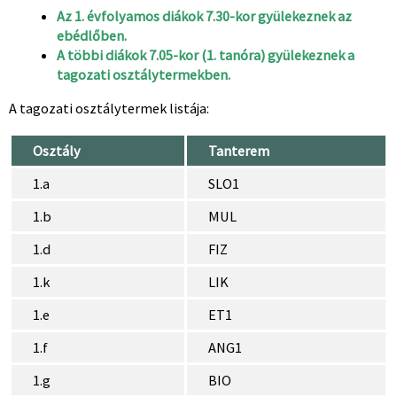
Az 1. évfolyamos diákok 7.30-kor gyülekeznek az
ebédlőben.
A többi diákok 7.05-kor (1. tanóra) gyülekeznek a
tagozati osztálytermekben.
A tagozati osztálytermek listája:
Osztály
Tanterem
1.a
SLO1
1.b
MUL
1.d
FIZ
1.k
LIK
1.e
ET1
1.f
ANG1
1.g
BIO