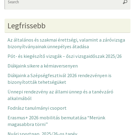
Searc
fo
Legfrissebb
Az általános és szakmai érettségi, valamint a záróvizsga
bizonyítványainak ünnepélyes átadása
Pót- és kiegészítő vizsgák – őszi vizsgaidőszak 2025/26
Diákjaink sikere a kémiaversenyen
Diákjaink a Szépségfesztivál 2026 rendezvényen is
bizonyították tehetségüket
Ünnepi rendezvény az állami ünnep és a tanévzáró
alkalmából
Fodrász tanulmányi csoport
Erasmus+ 2026 mobilitás bemutatása “Merünk
magasabbra törni”
Nyári sportnap, 2025/26-os tanév