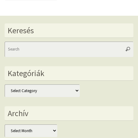
Keresés
Se
Searc
fo
Kategóriák
Kategóriák
Archív
Archív