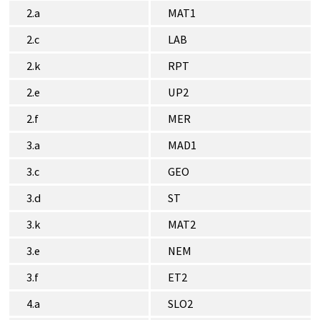
2.a
MAT1
2.c
LAB
2.k
RPT
2.e
UP2
2.f
MER
3.a
MAD1
3.c
GEO
3.d
ST
3.k
MAT2
3.e
NEM
3.f
ET2
4.a
SLO2