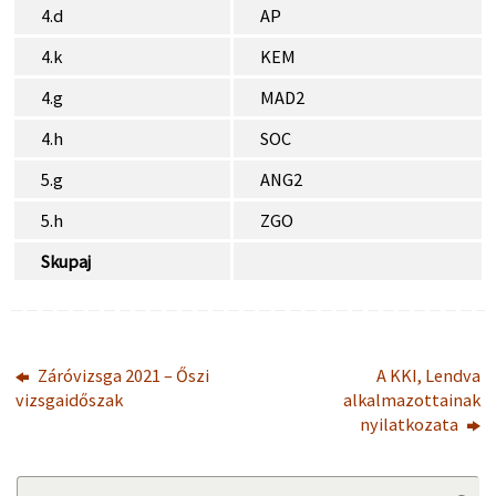
4.d
AP
4.k
KEM
4.g
MAD2
4.h
SOC
5.g
ANG2
5.h
ZGO
Skupaj
Záróvizsga 2021 – Őszi
A KKI, Lendva
vizsgaidőszak
alkalmazottainak
nyilatkozata
Se