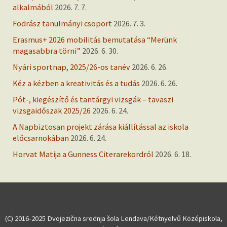
alkalmából
2026. 7. 7.
Fodrász tanulmányi csoport
2026. 7. 3.
Erasmus+ 2026 mobilitás bemutatása “Merünk
magasabbra törni”
2026. 6. 30.
Nyári sportnap, 2025/26-os tanév
2026. 6. 26.
Kéz a kézben a kreativitás és a tudás
2026. 6. 26.
Pót-, kiegészítő és tantárgyi vizsgák – tavaszi
vizsgaidőszak 2025/26
2026. 6. 24.
A Napbiztosan projekt zárása kiállítással az iskola
előcsarnokában
2026. 6. 24.
Horvat Matija a Gunness Citerarekordról
2026. 6. 18.
(C) 2016-2025 Dvojezična srednja šola Lendava/Kétnyelvű Középiskola,