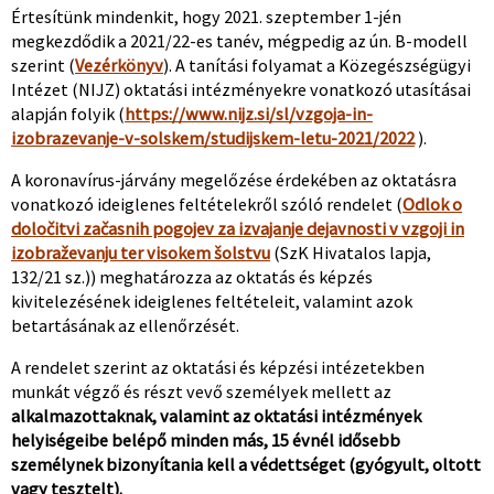
Értesítünk mindenkit, hogy 2021. szeptember 1-jén
megkezdődik a 2021/22-es tanév, mégpedig az ún. B-modell
szerint (
Vezérkönyv
). A tanítási folyamat a Közegészségügyi
Intézet (NIJZ) oktatási intézményekre vonatkozó utasításai
alapján folyik (
https://www.nijz.si/sl/vzgoja-in-
izobrazevanje-v-solskem/studijskem-letu-2021/2022
).
A koronavírus-járvány megelőzése érdekében az oktatásra
vonatkozó ideiglenes feltételekről szóló rendelet (
Odlok o
določitvi začasnih pogojev za izvajanje dejavnosti v vzgoji in
izobraževanju ter visokem šolstvu
(SzK Hivatalos lapja,
132/21 sz.)) meghatározza az oktatás és képzés
kivitelezésének ideiglenes feltételeit, valamint azok
betartásának az ellenőrzését.
A rendelet szerint az oktatási és képzési intézetekben
munkát végző és részt vevő személyek mellett az
alkalmazottaknak, valamint az oktatási intézmények
helyiségeibe belépő minden más, 15 évnél idősebb
személynek bizonyítania kell a védettséget (gyógyult, oltott
vagy tesztelt).