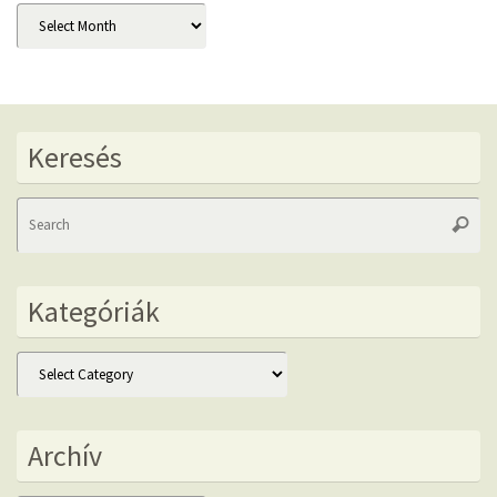
Archív
Keresés
Se
Searc
fo
Kategóriák
Kategóriák
Archív