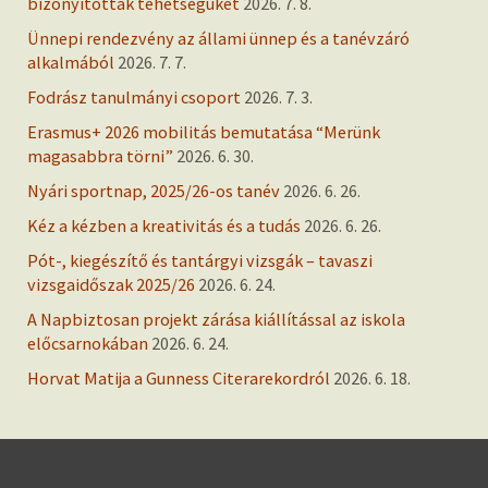
bizonyították tehetségüket
2026. 7. 8.
Ünnepi rendezvény az állami ünnep és a tanévzáró
alkalmából
2026. 7. 7.
Fodrász tanulmányi csoport
2026. 7. 3.
Erasmus+ 2026 mobilitás bemutatása “Merünk
magasabbra törni”
2026. 6. 30.
Nyári sportnap, 2025/26-os tanév
2026. 6. 26.
Kéz a kézben a kreativitás és a tudás
2026. 6. 26.
Pót-, kiegészítő és tantárgyi vizsgák – tavaszi
vizsgaidőszak 2025/26
2026. 6. 24.
A Napbiztosan projekt zárása kiállítással az iskola
előcsarnokában
2026. 6. 24.
Horvat Matija a Gunness Citerarekordról
2026. 6. 18.