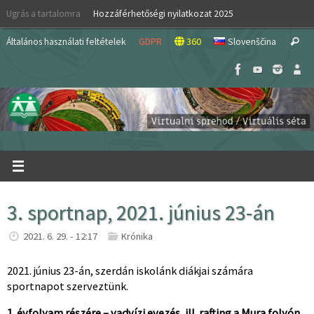
Skip
Ugrás a tartalomra
Hozzáférhetőségi nyilatkozat 2025
to
S
content
Általános használati feltételek
GDPR
360
Slovenščina
Search
fo
3. sportnap, 2021. június 23-án
2021. 6. 29. - 12:17
Krónika
2021. június 23-án, szerdán iskolánk diákjai számára
sportnapot szerveztünk.
1. évfolyam részére – vadvízi evezés, ill. rafting a Mura folyón