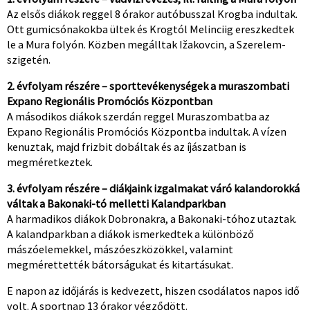
Az elsős diákok reggel 8 órakor autóbusszal Krogba indultak.
Ott gumicsónakokba ültek és Krogtól Melinciig ereszkedtek
le a Mura folyón. Közben megálltak Ižakovcin, a Szerelem-
szigetén.
2. évfolyam részére – sporttevékenységek a muraszombati
Expano Regionális Promóciós Központban
A másodikos diákok szerdán reggel Muraszombatba az
Expano Regionális Promóciós Központba indultak. A vízen
kenuztak, majd frizbit dobáltak és az íjászatban is
megméretkeztek.
3. évfolyam részére – diákjaink izgalmakat váró kalandorokká
váltak a Bakonaki-tó melletti Kalandparkban
A harmadikos diákok Dobronakra, a Bakonaki-tóhoz utaztak.
A kalandparkban a diákok ismerkedtek a különböző
mászóelemekkel, mászóeszközökkel, valamint
megmérettették bátorságukat és kitartásukat.
E napon az időjárás is kedvezett, hiszen csodálatos napos idő
volt. A sportnap 13 órakor végződött.