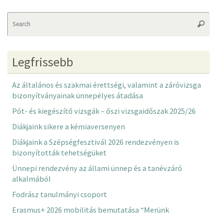
Se
Searc
fo
Legfrissebb
Az általános és szakmai érettségi, valamint a záróvizsga
bizonyítványainak ünnepélyes átadása
Pót- és kiegészítő vizsgák – őszi vizsgaidőszak 2025/26
Diákjaink sikere a kémiaversenyen
Diákjaink a Szépségfesztivál 2026 rendezvényen is
bizonyították tehetségüket
Ünnepi rendezvény az állami ünnep és a tanévzáró
alkalmából
Fodrász tanulmányi csoport
Erasmus+ 2026 mobilitás bemutatása “Merünk