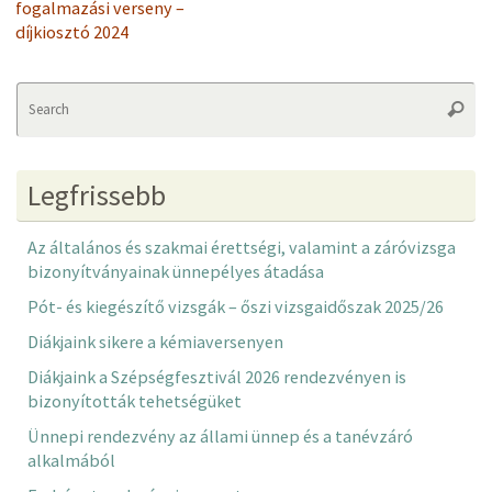
fogalmazási verseny –
díjkiosztó 2024
Se
Searc
fo
Legfrissebb
Az általános és szakmai érettségi, valamint a záróvizsga
bizonyítványainak ünnepélyes átadása
Pót- és kiegészítő vizsgák – őszi vizsgaidőszak 2025/26
Diákjaink sikere a kémiaversenyen
Diákjaink a Szépségfesztivál 2026 rendezvényen is
bizonyították tehetségüket
Ünnepi rendezvény az állami ünnep és a tanévzáró
alkalmából