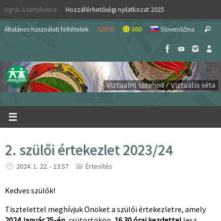
Skip
Ugrás a tartalomra
Hozzáférhetőségi nyilatkozat 2025
to
S
content
Általános használati feltételek
GDPR
360
Slovenščina
Search
fo
2. szülői értekezlet 2023/24
2024. 1. 22. - 13:57
Értesítés
Kedves szülők!
Tisztelettel meghívjuk Önöket a szülői értekezletre, amely
2024. január 25-én,
csütörtökön,
16.30 órai kezdettel
lesz