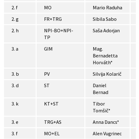
2. f
MO
Mario Raduha
2. g
FR+TRG
Sibila Sabo
2. h
NPI-BO+NPI-
Saša Adorjan
TP
3. a
GIM
Mag.
Bernadetta
Horváth*
3. b
PV
Silvija Kolarič
3. d
ST
Daniel
Bernad
3. k
KT+ST
Tibor
Tomšič*
3. e
TRG+AS
Anna Dancs*
3. f
MO+EL
Alen Vugrinec