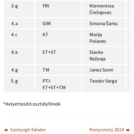
3. g
FRI
Klementina
Črešnjovec
4. a
GIM
Simona Šamu
4. c
KT
Marija
Polanec
4. k
ET+ST
Slavko
Režonja
4. g
TM
Janez Somi
5. g
PTI:
Teodor Varga
ET+ST+TM
*Helyettesítő osztályfőnök
Szúnyogh Sándor
Könyvmoly 2024