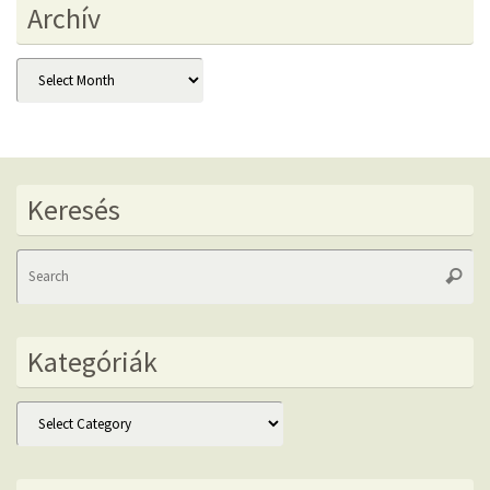
Archív
Archív
Keresés
Se
Searc
fo
Kategóriák
Kategóriák