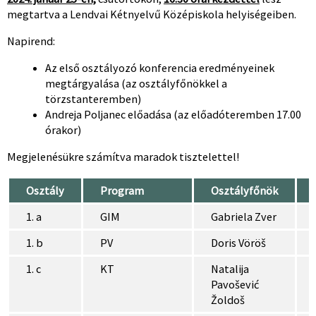
megtartva a Lendvai Kétnyelvű Középiskola helyiségeiben.
Napirend:
Az első osztályozó konferencia eredményeinek
megtárgyalása (az osztályfőnökkel a
törzstanteremben)
Andreja Poljanec előadása (az előadóteremben 17.00
órakor)
Megjelenésükre számítva maradok tisztelettel!
Osztály
Program
Osztályfőnök
1. a
GIM
Gabriela Zver
1. b
PV
Doris Vöröš
1. c
KT
Natalija
Pavošević
Žoldoš