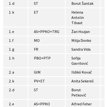
1. d
ST
Borut Šantak
1. k
ET
Helena
Antolin
Tibaut
1. e
AS+PPKO+TRG
Žan Hozjan
1. f
MO
Mitja Donko
1. g
FR
Sandra Vida
1. h
PBO+PTP
Sofija
Gavrilović
2. a
GIM
Ildikó Kovač
2. k
PV+ET
Anita Sekereš
2. d
ST
Borut
Petkovič
2. e
AS+PPKO
Alfred Feher