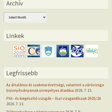
Archív
Archív
Linkek
Legfrissebb
Az általános és szakmai érettségi, valamint a záróvizsga
bizonyítványainak ünnepélyes átadása
2026. 7. 15.
Pót- és kiegészítő vizsgák – őszi vizsgaidőszak 2025/26
2026. 7. 13.
Diákjaink sikere a kémiaversenyen
2026. 7. 9.