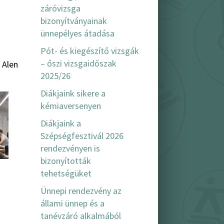
záróvizsga
bizonyítványainak
ünnepélyes átadása
Pót- és kiegészítő vizsgák
– őszi vizsgaidőszak
 Alen
2025/26
Diákjaink sikere a
kémiaversenyen
Diákjaink a
Szépségfesztivál 2026
rendezvényen is
bizonyították
tehetségüket
Ünnepi rendezvény az
állami ünnep és a
tanévzáró alkalmából