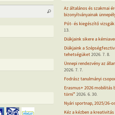
Search
Az általános és szakmai ér
Search
for:
bizonyítványainak ünnepél
Pót- és kiegészítő vizsgák
13.
Diákjaink sikere a kémiav
Diákjaink a Szépségfesztiv
tehetségüket
2026. 7. 8.
Ünnepi rendezvény az álla
2026. 7. 7.
Fodrász tanulmányi csopo
Erasmus+ 2026 mobilitás
törni”
2026. 6. 30.
Nyári sportnap, 2025/26-o
Kéz a kézben a kreativitás