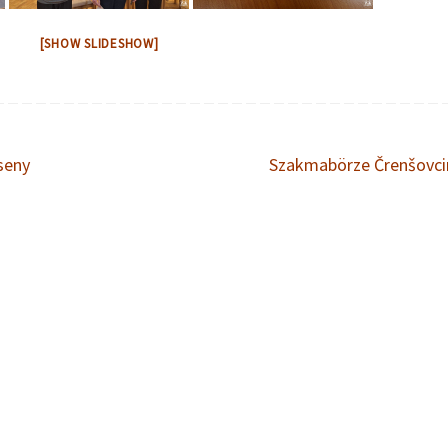
[SHOW SLIDESHOW]
seny
Szakmabörze Črenšovc