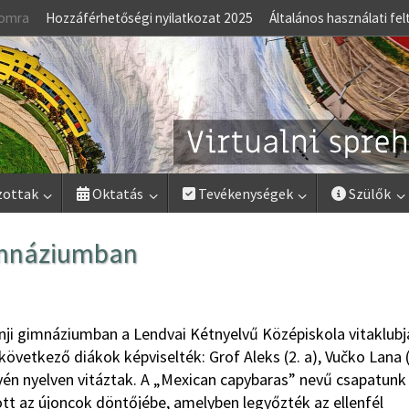
lomra
Hozzáférhetőségi nyilatkozat 2025
Általános használati fel
zottak
Oktatás
Tevékenységek
Szülők
gimnáziumban
nji gimnáziumban a Lendvai Kétnyelvű Középiskola vitaklubj
következő diákok képviselték: Grof Aleks (2. a), Vučko Lana (
ovén nyelven vitáztak. A „Mexican capybaras” nevű csapatunk
t az újoncok döntőjébe, amelyben legyőzték az ellenfél