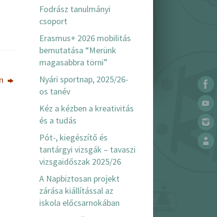
Fodrász tanulmányi
csoport
Erasmus+ 2026 mobilitás
bemutatása “Merünk
magasabbra törni”
Nyári sportnap, 2025/26-
in
os tanév
Kéz a kézben a kreativitás
és a tudás
Pót-, kiegészítő és
tantárgyi vizsgák – tavaszi
vizsgaidőszak 2025/26
A Napbiztosan projekt
zárása kiállítással az
iskola előcsarnokában