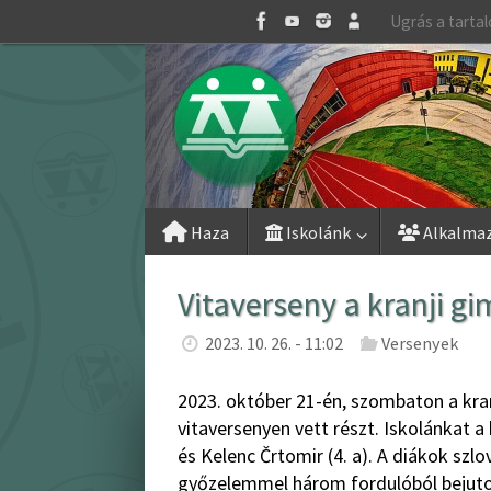
Skip
Ugrás a tarta
to
content
Skip
Haza
Iskolánk
Alkalma
to
content
Vitaverseny a kranji 
2023. 10. 26. - 11:02
Versenyek
2023. október 21-én, szombaton a kra
vitaversenyen vett részt. Iskolánkat a 
és Kelenc Črtomir (4. a). A diákok szl
győzelemmel három fordulóból bejutot