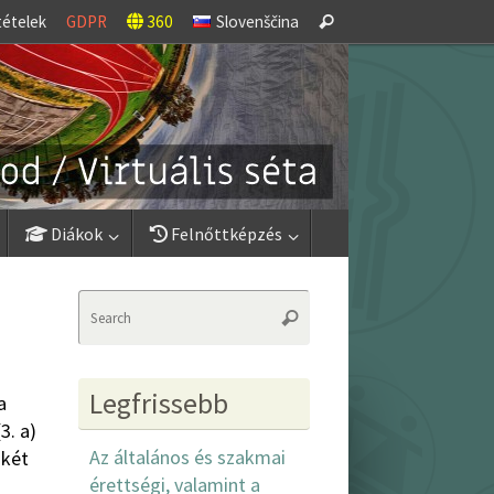
Search
tételek
GDPR
360
Slovenščina
Search
for:
Diákok
Felnőttképzés
Search
Search
for:
Legfrissebb
a
3. a)
Az általános és szakmai
 két
érettségi, valamint a