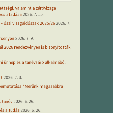
ettségi, valamint a záróvizsga
yes átadása
2026. 7. 15.
 – őszi vizsgaidőszak 2025/26
2026. 7.
ersenyen
2026. 7. 9.
ál 2026 rendezvényen is bizonyították
mi ünnep és a tanévzáró alkalmából
rt
2026. 7. 3.
 bemutatása “Merünk magasabbra
s tanév
2026. 6. 26.
 és a tudás
2026. 6. 26.