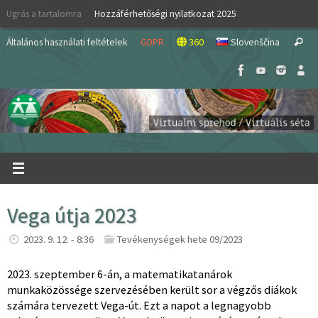
Skip
Ugrás a tartalomra
Hozzáférhetőségi nyilatkozat 2025
to
S
content
Általános használati feltételek
GDPR
360
Slovenščina
Search
fo
Vega útja 2023
2023. 9. 12. - 8:36
Tevékenységek hete 09/2023
2023. szeptember 6-án, a matematikatanárok
munkaközössége szervezésében került sor a végzős diákok
számára tervezett Vega-út. Ezt a napot a legnagyobb