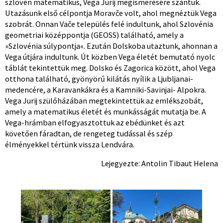
szlovén matematikus, Vega Jurij megismerésére szántuk.
Utazásunk első célpontja Moravče volt, ahol megnéztük Vega
szobrát. Onnan Vače település felé indultunk, ahol Szlovénia
geometriai középpontja (GEOSS) található, amely a
»Szlovénia súlypontja«. Ezután Dolskoba utaztunk, ahonnan a
Vega útjára indultunk. Út közben Vega életét bemutató nyolc
táblát tekintettük meg. Dolsko és Zagorica között, ahol Vega
otthona található, gyönyörű kilátás nyílik a Ljubljanai-
medencére, a Karavankákra és a Kamniki-Savinjai- Alpokra.
Vega Jurij szülőházában megtekintettük az emlékszobát,
amely a matematikus életét és munkásságát mutatja be. A
Vega-hrámban elfogyasztottuk az ebédünket és azt
követően fáradtan, de rengeteg tudással és szép
élményekkel tértünk vissza Lendvára.
Lejegyezte: Antolin Tibaut Helena