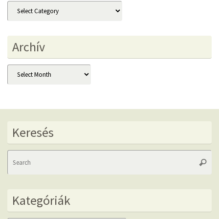
Kategóriák
Archív
Archív
Keresés
Se
Searc
fo
Kategóriák