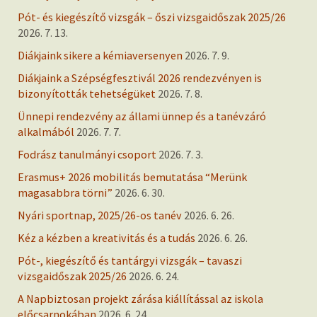
Pót- és kiegészítő vizsgák – őszi vizsgaidőszak 2025/26
2026. 7. 13.
Diákjaink sikere a kémiaversenyen
2026. 7. 9.
Diákjaink a Szépségfesztivál 2026 rendezvényen is
bizonyították tehetségüket
2026. 7. 8.
Ünnepi rendezvény az állami ünnep és a tanévzáró
alkalmából
2026. 7. 7.
Fodrász tanulmányi csoport
2026. 7. 3.
Erasmus+ 2026 mobilitás bemutatása “Merünk
magasabbra törni”
2026. 6. 30.
Nyári sportnap, 2025/26-os tanév
2026. 6. 26.
Kéz a kézben a kreativitás és a tudás
2026. 6. 26.
Pót-, kiegészítő és tantárgyi vizsgák – tavaszi
vizsgaidőszak 2025/26
2026. 6. 24.
A Napbiztosan projekt zárása kiállítással az iskola
előcsarnokában
2026. 6. 24.