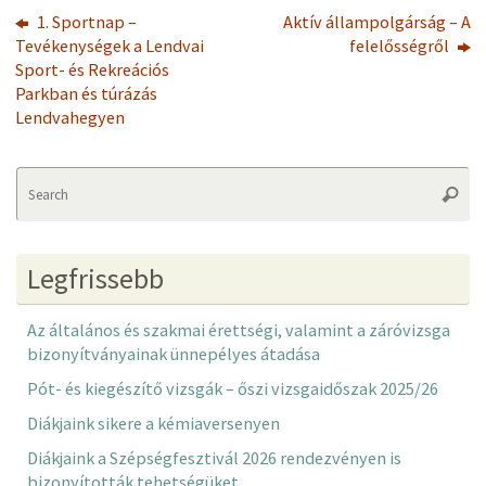
1. Sportnap –
Aktív állampolgárság – A
Tevékenységek a Lendvai
felelősségről
Sport- és Rekreációs
Parkban és túrázás
Lendvahegyen
Se
Searc
fo
Legfrissebb
Az általános és szakmai érettségi, valamint a záróvizsga
bizonyítványainak ünnepélyes átadása
Pót- és kiegészítő vizsgák – őszi vizsgaidőszak 2025/26
Diákjaink sikere a kémiaversenyen
Diákjaink a Szépségfesztivál 2026 rendezvényen is
bizonyították tehetségüket