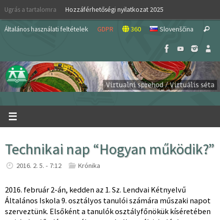
Skip
Ugrás a tartalomra
Hozzáférhetőségi nyilatkozat 2025
to
S
content
Általános használati feltételek
GDPR
360
Slovenščina
Search
fo
Technikai nap “Hogyan működik?”
2016. 2. 5. - 7:12
Krónika
2016. február 2-án, kedden az 1. Sz. Lendvai Kétnyelvű
Általános Iskola 9. osztályos tanulói számára műszaki napot
szerveztünk. Elsőként a tanulók osztályfőnökük kíséretében