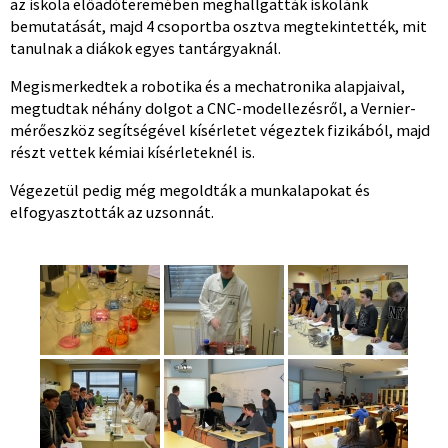
az iskola előadóteremében meghallgatták iskolánk
bemutatását, majd 4 csoportba osztva megtekintették, mit
tanulnak a diákok egyes tantárgyaknál.
Megismerkedtek a robotika és a mechatronika alapjaival,
megtudtak néhány dolgot a CNC-modellezésről, a Vernier-
mérőeszköz segítségével kísérletet végeztek fizikából, majd
részt vettek kémiai kísérleteknél is.
Végezetül pedig még megoldták a munkalapokat és
elfogyasztották az uzsonnát.