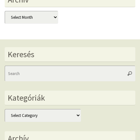
Archív
Keresés
Se
Searc
fo
Kategóriák
Kategóriák
Archív