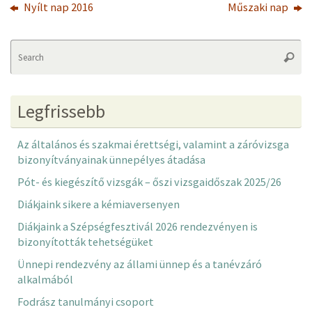
Nyílt nap 2016
Műszaki nap
Se
Searc
fo
Legfrissebb
Az általános és szakmai érettségi, valamint a záróvizsga
bizonyítványainak ünnepélyes átadása
Pót- és kiegészítő vizsgák – őszi vizsgaidőszak 2025/26
Diákjaink sikere a kémiaversenyen
Diákjaink a Szépségfesztivál 2026 rendezvényen is
bizonyították tehetségüket
Ünnepi rendezvény az állami ünnep és a tanévzáró
alkalmából
Fodrász tanulmányi csoport