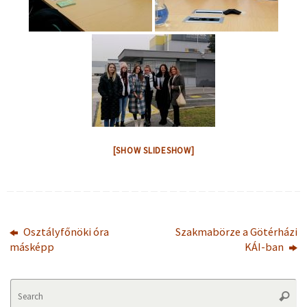
[SHOW SLIDESHOW]
Osztályfőnöki óra
Szakmabörze a Götérházi
másképp
KÁI-ban
Se
Searc
fo