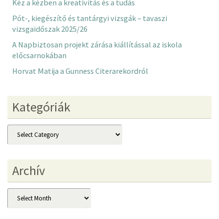
Kéz a kézben a kreativitás és a tudás
Pót-, kiegészítő és tantárgyi vizsgák – tavaszi
vizsgaidőszak 2025/26
A Napbiztosan projekt zárása kiállítással az iskola
előcsarnokában
Horvat Matija a Gunness Citerarekordról
Kategóriák
Kategóriák
Archív
Archív