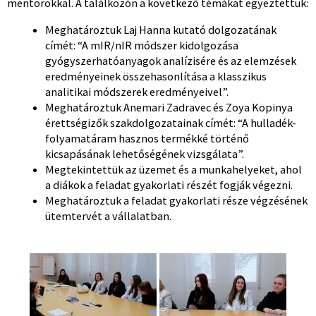
mentorokkal. A találkozón a következő témákat egyeztettük:
Meghatároztuk Laj Hanna kutató dolgozatának
címét: “A mIR/nIR módszer kidolgozása
gyógyszerhatóanyagok analízisére és az elemzések
eredményeinek összehasonlítása a klasszikus
analitikai módszerek eredményeivel”.
Meghatároztuk Anemari Zadravec és Zoya Kopinya
érettségizők szakdolgozatainak címét: “A hulladék-
folyamatáram hasznos termékké történő
kicsapásának lehetőségének vizsgálata”.
Megtekintettük az üzemet és a munkahelyeket, ahol
a diákok a feladat gyakorlati részét fogják végezni.
Meghatároztuk a feladat gyakorlati része végzésének
ütemtervét a vállalatban.