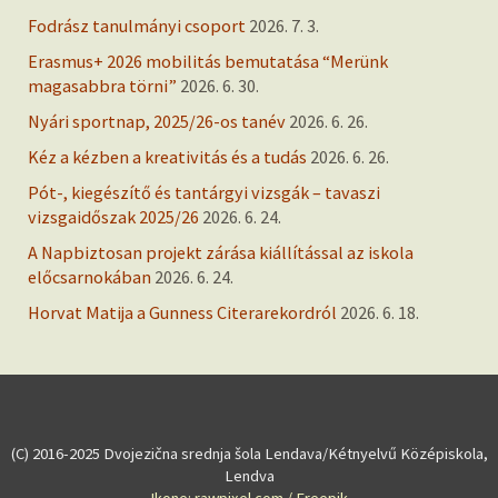
Fodrász tanulmányi csoport
2026. 7. 3.
Erasmus+ 2026 mobilitás bemutatása “Merünk
magasabbra törni”
2026. 6. 30.
Nyári sportnap, 2025/26-os tanév
2026. 6. 26.
Kéz a kézben a kreativitás és a tudás
2026. 6. 26.
Pót-, kiegészítő és tantárgyi vizsgák – tavaszi
vizsgaidőszak 2025/26
2026. 6. 24.
A Napbiztosan projekt zárása kiállítással az iskola
előcsarnokában
2026. 6. 24.
Horvat Matija a Gunness Citerarekordról
2026. 6. 18.
(C) 2016-2025 Dvojezična srednja šola Lendava/Kétnyelvű Középiskola,
Lendva