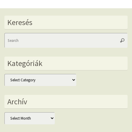
Keresés
Se
Searc
fo
Kategóriák
Kategóriák
Archív
Archív