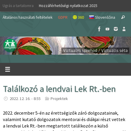
Skip
Ugrás a tartalomra
Hozzáférhetőségi nyilatkozat 2025
to
S
content
Általános használati feltételek
GDPR
360
Slovenščina
Search
fo
Találkozó a lendvai Lek Rt.-ben
2022. 12. 16. - 8:55
Projektek
2022. december 5-én az érettségizők záró dolgozatainak,
valamint kutató dolgozatok mentorai és diákjai részt vettek
a lendvai Lek Rt.-ben megtartott találkozón a külső