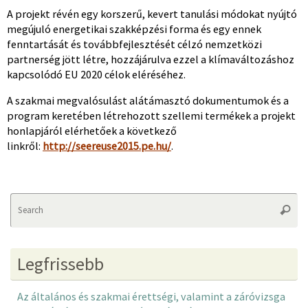
A projekt révén egy korszerű, kevert tanulási módokat nyújtó
megújuló energetikai szakképzési forma és egy ennek
fenntartását és továbbfejlesztését célzó nemzetközi
partnerség jött létre, hozzájárulva ezzel a klímaváltozáshoz
kapcsolódó EU 2020 célok eléréséhez.
A szakmai megvalósulást alátámasztó dokumentumok és a
program keretében létrehozott szellemi termékek a projekt
honlapjáról elérhetőek a következő
linkről:
http://seereuse2015.pe.hu/
.
Se
Searc
fo
Legfrissebb
Az általános és szakmai érettségi, valamint a záróvizsga