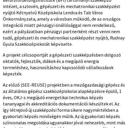
Berufsförderungsinstitute (BFI) tartományi szakképző
intézet, a szlovén, gépészeti és mechatronikai szakképzést
nyújtó Kétnyelvű Középiskola Lendva és Tab Város
Önkormányzata, amely a városban működő, de az országos
integráció miatt pénzügyi önállósággal nem rendelkező,
ezért a pályázatban pénzügyi partnerként részt venni nem
tudó, gépészeti és mechatronikai szakképzést nyújtó, Rudnay
Gyula Szakközépiskolát képviselte.
A projekt célcsoportját a gépészeti szakképzésben dolgozó
oktatók, fejlesztők, diákok és a megújuló energia
termeléshez, hasznosításhoz kapcsolódó vállalkozások
képezték.
Az előző (SEE-REUSE) projektben a mezőgazdasági gépész és
az általános gépész szakközépiskolai alapképzésre épülő, 1
éves, OKJ-s megújuló energetikai technikus képzés
tananyagai és akkreditációs dokumentációi készültek el. Az
így létrejövő új szakképzési forma sikere nagymértékben a
gyakorlati képzés minőségén múlik. Az új gyakorlati képzés
színvonalas megoldása ugyanakkor jóval nehezebb, mint más