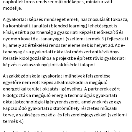
napkollektoros rendszer működőképes, miniatürizált
modellje.
A gyakorlati képzés minőségét emeli, hasznosulását fokozza,
ha kombinált tanulási (blended learning) lehetőséget is
kínál, ezért a partnerség a gyakorlati képzést előkészítő és
nyomon követő e-tananyagot (szellemi termék 3.) fejlesztett
ki, amely az értékelési rendszer elemeinek is helyet ad. Az e-
tananyag és a gyakorlati oktatási módszertani kézikönyv
iteratív kidolgozásához a projektbe épített rövid gyakorlati
képzési szakaszok nyújtottak kísérleti alapot.
A szakközépiskolai gyakorlati műhelyek felszerelése
egyelőre nem volt képes alkalmazkodni a megújuló
energetikai terület oktatási igényeihez. A partnerek ezért
kidolgozták a megújuló energia technológiák gyakorlati
oktatástechnológiai igényrendszerét, amelynek része egy
kapcsolódó gyakorlati oktatóműhely részletes műszaki
terve, a szükséges eszköz- és felszerelésjegyzékkel (szellemi
termék 4.).