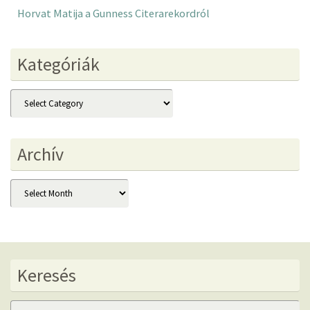
Horvat Matija a Gunness Citerarekordról
Kategóriák
Kategóriák
Archív
Archív
Keresés
Se