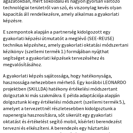
ágazatokban, mert sokoldalú és nagyon gyorsan változó
technológiai területről van szó, és viszonylag kevés olyan
kapacitás áll rendelkezésre, amely alkalmas a gyakorlati
képzésre.
E szempontok alapján a partnerség kidolgozott egy
gyakorlati képzési útmutatót a meglévő (SEE-REUSE)
technikus képzéshez, amely gyakorlati oktatási módszertani
kézikönyv (szellemi termék 1.) formájában nyújthat
segítséget a gyakorlati képzések tervezéséhez és
megvalósításához.
A gyakorlati képzés sajátossága, hogy hatékonysága,
hasznossága nehezebben mérhető. Egy korábbi LEONARDO
projektben (SKILLDA) hatékony értékelési módszertant
dolgoztak ki más szakmákra. E példa adaptációja alapján
dolgoztunk ki egy értékelési módszert (szellemi termék 5.),
amelyet a tervezettnél részletesebben kidolgoztunk a
napenergia hasznosításra, sőt sikerült egy gyakorlati
oktatást és értékelést segítő mobil, kísérleti berendezést
tervezni és elkészíteni. A berendezés egy háztartási