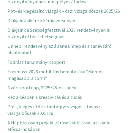
bizonyítványainak ünnepélyes átadása
Pót- és kiegészítő vizsgák – őszi vizsgaidőszak 2025/26
Diákjaink sikere a kémiaversenyen
Diákjaink a Szépségfesztivál 2026 rendezvényen is
bizonyították tehetségüket
Ünnepi rendezvény az állami ünnep és a tanévzáró
alkalmából
Fodrász tanulmányi csoport
Erasmus+ 2026 mobilitás bemutatása “Merünk
magasabbra törni”
Nyári sportnap, 2025/26-os tanév
Kéz a kézben a kreativitás és a tudás
Pót-, kiegészítő és tantárgyi vizsgák – tavaszi
vizsgaidőszak 2025/26
A Napbiztosan projekt zárása kiállítással az iskola
előcsarnokában