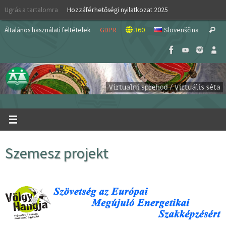
Skip
Ugrás a tartalomra
Hozzáférhetőségi nyilatkozat 2025
to
S
content
Általános használati feltételek
GDPR
360
Slovenščina
Search
fo
Szemesz projekt