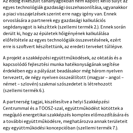
Az eddig elkészült tananyagokban nem kapott kellő súlyt az
egyes technológiák gazdasági összehasonlítása, ugyanakkor
a piaci visszajelzések szerint erre nagy igény van. Ennek
orvoslására a partnerek egy gazdasági kalkulációs
segédanyagot is készíttek (szellemi termék 2.). Ennek során
derült ki, hogy az épületek hőigényének kalkulálása
előfeltétele az egyes technológiák összevetésének, ezért
erre is szoftvert készítettünk, az eredeti terveket túllépve.
A projekt a szakképzési együttműködések, az oktatás és a
kapcsolódó fejlesztési munka hatékonyságának segítése
érdekében egy a pályázat beadásakor még három nyelven
tervezett, de négy nyelven összeállított (magyar – angol –
német – szlovén) szakmai szószedetet is létrehozott
(szellemi termék 6.).
A partnerség tagjai, kiszélesítve a helyi Szakképzési
Centrummal és a TÖOSZ-szal, együttműködést kötöttek a
megújuló energetikai szakképzés komplex előmozdítására és
a további együttműködésre, meghatározva annak területeit
egy együttműködési koncepcióban (szellemi termék 7.).