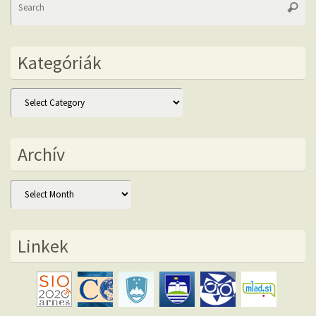
Searc
fo
Kategóriák
Kategóriák
Archív
Archív
Linkek