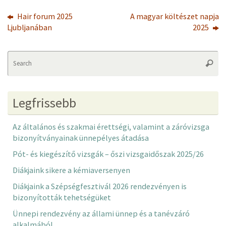
Hair forum 2025
A magyar költészet napja
Ljubljanában
2025
Se
Searc
fo
Legfrissebb
Az általános és szakmai érettségi, valamint a záróvizsga
bizonyítványainak ünnepélyes átadása
Pót- és kiegészítő vizsgák – őszi vizsgaidőszak 2025/26
Diákjaink sikere a kémiaversenyen
Diákjaink a Szépségfesztivál 2026 rendezvényen is
bizonyították tehetségüket
Ünnepi rendezvény az állami ünnep és a tanévzáró
alkalmából