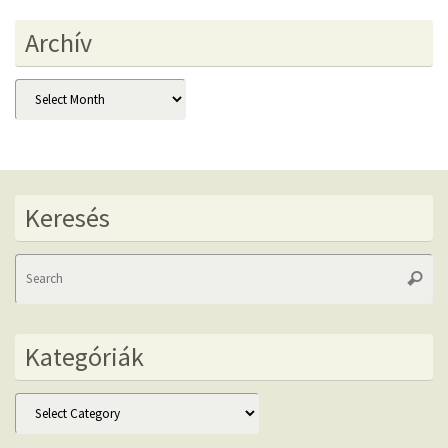
Archív
Archív
Keresés
Se
Searc
fo
Kategóriák
Kategóriák