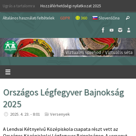
Skip
Ugrás a tartalomra
Hozzáférhetőségi nyilatkozat 2025
to
S
content
Általános használati feltételek
GDPR
360
Slovenščina
Search
fo
Országos Légfegyver Bajnokság
2025
2025. 4. 23. - 8:01
Versenyek
A Lendvai Kétnyelvű Középiskola csapata részt vett az
Országos Középiskolai Légfegyver Bajnokságon. A versenyt