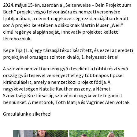
2024. május 15-én, szerdán a „Seitenweise – Dein Projekt zum
Buch” projekt végső felvonására és nemzeti versenyére
Ljubljanában, a német nagykövetség rezidenciájában került
sor. A projekt keretében a diákoknak Martin Muser „Weil”
című regénye alapján saját, innovatív projektet kellett
létrehozniuk.
Kepe Tija (1. a) egy társasjátékot készített, és ezzel az eredeti
projektjével országos szinten kiváló, 1. helyezést ért el.
A szlovén nemzeti verseny győzteseként a többi résztvevő
ország győzteseivel versenyezhet egy többnapos lipcsei
kirándulásért, amely a nemzetközi projekt fődíja. A
nagykövetségen Natalie Kauther asszony, a Német
Szövetségi Köztársaság szlovéniai nagykövete fogadott
bennünket. A mentorok, Toth Matija és Vugrinec Alen voltak.
Gratulálunk a sikerhez!