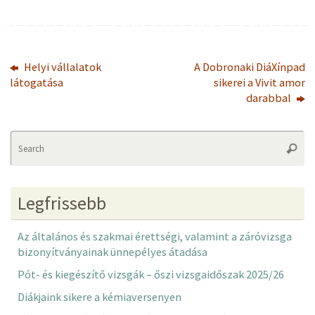
Helyi vállalatok
A Dobronaki DiáXínpad
látogatása
sikerei a Vivit amor
darabbal
Se
Searc
fo
Legfrissebb
Az általános és szakmai érettségi, valamint a záróvizsga
bizonyítványainak ünnepélyes átadása
Pót- és kiegészítő vizsgák – őszi vizsgaidőszak 2025/26
Diákjaink sikere a kémiaversenyen