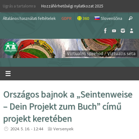
Skip
Ugrás a tartalomra
Hozzáférhetőségi nyilatkozat 2025
to
S
content
Általános használati feltételek
GDPR
360
Slovenščina
Search
fo
Országos bajnok a „Seintenweise
– Dein Projekt zum Buch” című
projekt keretében
2024. 5. 16. - 12:44
Versenyek