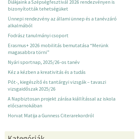
Diákjaink a Szépségfesztivál 2026 rendezvényen is
bizonyították tehetségüket
Ünnepi rendezvény az állami ünnep és a tanévzáró
alkalmából
Fodrász tanulmányi csoport
Erasmus+ 2026 mobilitás bemutatása “Merünk
magasabbra törni”
Nyári sportnap, 2025/26-os tanév
Kéz a kézben a kreativitás és a tudás
Pót-, kiegészítő és tantárgyi vizsgák – tavaszi
vizsgaidőszak 2025/26
A Napbiztosan projekt zárása kiállítással az iskola
előcsarnokában
Horvat Matija a Gunness Citerarekordról
Kategóriák