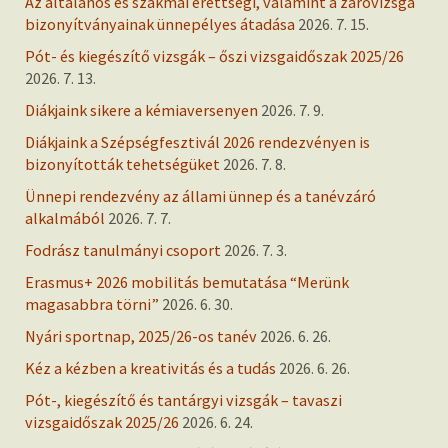
Az általános és szakmai érettségi, valamint a záróvizsga
bizonyítványainak ünnepélyes átadása
2026. 7. 15.
Pót- és kiegészítő vizsgák – őszi vizsgaidőszak 2025/26
2026. 7. 13.
Diákjaink sikere a kémiaversenyen
2026. 7. 9.
Diákjaink a Szépségfesztivál 2026 rendezvényen is
bizonyították tehetségüket
2026. 7. 8.
Ünnepi rendezvény az állami ünnep és a tanévzáró
alkalmából
2026. 7. 7.
Fodrász tanulmányi csoport
2026. 7. 3.
Erasmus+ 2026 mobilitás bemutatása “Merünk
magasabbra törni”
2026. 6. 30.
Nyári sportnap, 2025/26-os tanév
2026. 6. 26.
Kéz a kézben a kreativitás és a tudás
2026. 6. 26.
Pót-, kiegészítő és tantárgyi vizsgák – tavaszi
vizsgaidőszak 2025/26
2026. 6. 24.