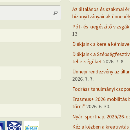
Search
Az általános és szakmai ér
Search
for:
bizonyítványainak ünnepél
Pót- és kiegészítő vizsgák
13.
Diákjaink sikere a kémiav
Diákjaink a Szépségfesztiv
tehetségüket
2026. 7. 8.
Ünnepi rendezvény az álla
2026. 7. 7.
Fodrász tanulmányi csopo
Erasmus+ 2026 mobilitás
törni”
2026. 6. 30.
Nyári sportnap, 2025/26-o
Kéz a kézben a kreativitás