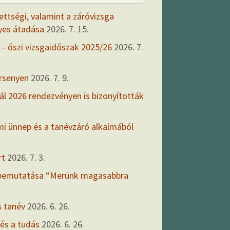
ettségi, valamint a záróvizsga
yes átadása
2026. 7. 15.
 – őszi vizsgaidőszak 2025/26
2026. 7.
ersenyen
2026. 7. 9.
ál 2026 rendezvényen is bizonyították
mi ünnep és a tanévzáró alkalmából
rt
2026. 7. 3.
 bemutatása “Merünk magasabbra
s tanév
2026. 6. 26.
 és a tudás
2026. 6. 26.