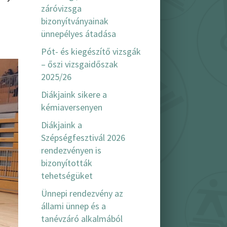
záróvizsga
bizonyítványainak
ünnepélyes átadása
Pót- és kiegészítő vizsgák
– őszi vizsgaidőszak
2025/26
Diákjaink sikere a
kémiaversenyen
Diákjaink a
Szépségfesztivál 2026
rendezvényen is
bizonyították
tehetségüket
Ünnepi rendezvény az
állami ünnep és a
tanévzáró alkalmából