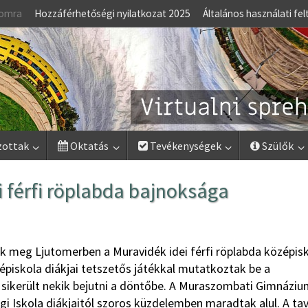
lomra
Hozzáférhetőségi nyilatkozat 2025
Általános használati fel
zottak
Oktatás
Tevékenységek
Szülők
 férfi röplabda bajnoksága
k meg Ljutomerben a Muravidék idei férfi röplabda középisk
piskola diákjai tetszetős játékkal mutatkoztak be a
ikerült nekik bejutni a döntőbe. A Muraszombati Gimnáziu
 Iskola diákjaitól szoros küzdelemben maradtak alul. A tav