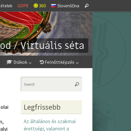
Search
tételek
GDPR
360
Slovenščina
Search
for:
Diákok
Felnőttképzés
Search
Search
for:
Legfrissebb
olai
Az általános és szakmai
m,
érettségi, valamint a
alyi