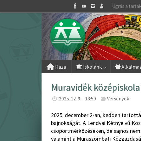
Skip
Ugrás a tarta
to
content
Skip
Haza
Iskolánk
Alkalma
to
content
Muravidék középiskolai
2025. 12. 9. - 13:59
Versenyek
2025. december 2-án, kedden tartottá
bajnokságát. A Lendvai Kétnyelvű Közé
csoportmérkőzéseken, de sajnos nem s
valamint a Muraszombati Közgazdasági