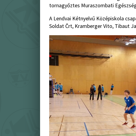
tornagyőztes Muraszombati Egészségüg
A Lendvai Kétnyelvű Középiskola csapa
Soldat Črt, Kramberger Vito, Tibaut J