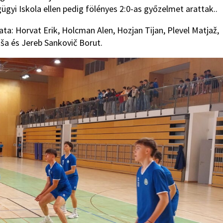
yi Iskola ellen pedig fölényes 2:0-as győzelmet arattak..
ta: Horvat Erik, Holcman Alen, Hozjan Tijan, Plevel Matjaž,
aša és Jereb Sankovič Borut.