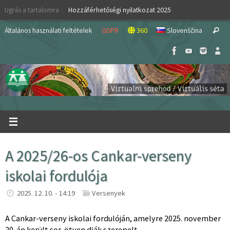
Skip
Ugrás a tartalomra
Hozzáférhetőségi nyilatkozat 2025
to
S
content
Általános használati feltételek
GDPR
360
Slovenščina
Search
fo
A 2025/26-os Cankar-verseny
iskolai fordulója
2025. 12. 10. - 14:19
Versenyek
A Cankar-verseny iskolai fordulóján, amelyre 2025. november
20-án került sor, ötven diák szerepelt.