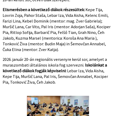
Elismerésben a következő diákok részesültek:
Kepe Tija,
Lovrin Zoja, Pahor Staša, Lebar Iza, Vida Aisha, Kelenc Emili,
Farizi Lina, Kebel Dominik (mentor: mag. Zver Gabriela);
Muršič Lana, Car Vito, Pal Iris (mentor: Adorjan Saša), Kociper
Pia, Ritlop Sofija, Barbarič Pia, Felšő Tian, Grah Nino, Čeh
Jakob, Kuzma Marsel (mentorica: Koroša Ana Maria ),
Tonković Živa (mentor: Budin Maja) in Šemovčan Annabel,
Čuka Elina (mentor: Zver Katja).
2026. január 20-án regionális versenyre kerül sor, amelyet a
muraszombati általános iskola fog szervezni.
Iskolánkat a
következő diákok fogják képviselni:
Lebar Iza, Vida Aisha,
Kepe Tija, Muršič Lana, Pal Iris, Šemovčan Annabel, Kociper
Pia, Tonković Živa, Čeh Jakob.