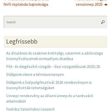
férfi röplabda bajnoksága
versünnep 2025
Se
Searc
fo
Legfrissebb
Az általános és szakmai érettségi, valamint a záróvizsga
bizonyítványainak ünnepélyes átadása
Pót- és kiegészítő vizsgák – őszi vizsgaidőszak 2025/26
Diákjaink sikere a kémiaversenyen
Diákjaink a Szépségfesztivál 2026 rendezvényen is
bizonyították tehetségüket
Ünnepi rendezvény az állami ünnep és a tanévzáró
alkalmából
Fodrász tanulmányi csoport