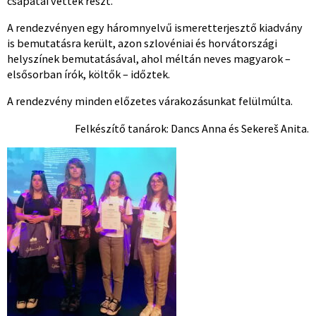
csapatai vettek részt.
A rendezvényen egy háromnyelvű ismeretterjesztő kiadvány
is bemutatásra került, azon szlovéniai és horvátországi
helyszínek bemutatásával, ahol méltán neves magyarok –
elsősorban írók, költők – időztek.
A rendezvény minden előzetes várakozásunkat felülmúlta.
Felkészítő tanárok: Dancs Anna és Sekereš Anita.