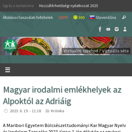
Skip
Ugrás a tartalomra
Hozzáférhetőségi nyilatkozat 2025
to
S
content
Általános használati feltételek
GDPR
360
Slovenščina
Search
fo
Magyar irodalmi emlékhelyek az
Alpoktól az Adriáig
2023. 6. 19. - 11:18
Krónika
A Maribori Egyetem Bölcsészettudományi Kar Magyar Nyelv
és Irodalom Tanszéke 2023. június 1-jén délután az egykori