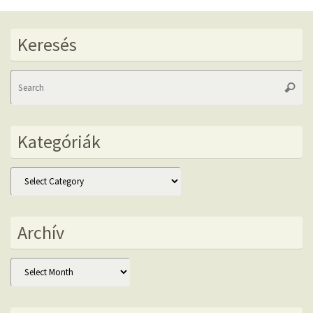
Keresés
Se
Searc
fo
Kategóriák
Kategóriák
Archív
Archív