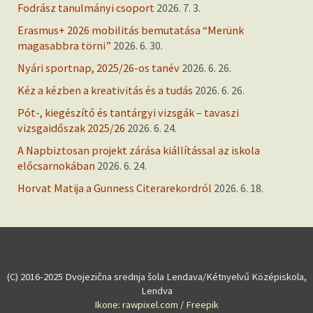
Fodrász tanulmányi csoport
2026. 7. 3.
Erasmus+ 2026 mobilitás bemutatása “Merünk
magasabbra törni”
2026. 6. 30.
Nyári sportnap, 2025/26-os tanév
2026. 6. 26.
Kéz a kézben a kreativitás és a tudás
2026. 6. 26.
Pót-, kiegészítő és tantárgyi vizsgák – tavaszi
vizsgaidőszak 2025/26
2026. 6. 24.
A Napbiztosan projekt zárása kiállítással az iskola
előcsarnokában
2026. 6. 24.
Horvat Matija a Gunness Citerarekordról
2026. 6. 18.
(C) 2016-2025 Dvojezična srednja šola Lendava/Kétnyelvű Középiskola,
Lendva
Ikone: rawpixel.com / Freepik