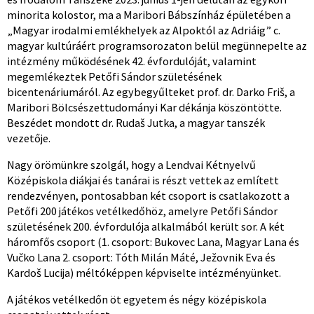
minorita kolostor, ma a Maribori Bábszínház épületében a
„Magyar irodalmi emlékhelyek az Alpoktól az Adriáig” c.
magyar kultúráért programsorozaton belül megünnepelte az
intézmény működésének 42. évfordulóját, valamint
megemlékeztek Petőfi Sándor születésének
bicentenáriumáról. Az egybegyűlteket prof. dr. Darko Friš, a
Maribori Bölcsészettudományi Kar dékánja köszöntötte.
Beszédet mondott dr. Rudaš Jutka, a magyar tanszék
vezetője.
Nagy örömünkre szolgál, hogy a Lendvai Kétnyelvű
Középiskola diákjai és tanárai is részt vettek az említett
rendezvényen, pontosabban két csoport is csatlakozott a
Petőfi 200 játékos vetélkedőhöz, amelyre Petőfi Sándor
születésének 200. évfordulója alkalmából került sor. A két
háromfős csoport (1. csoport: Bukovec Lana, Magyar Lana és
Vučko Lana 2. csoport: Tóth Milán Máté, Ježovnik Eva és
Kardoš Lucija) méltóképpen képviselte intézményünket.
A játékos vetélkedőn öt egyetem és négy középiskola