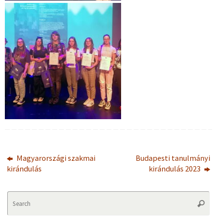
Magyarországi szakmai
Budapesti tanulmányi
kirándulás
kirándulás 2023
Se
Searc
fo