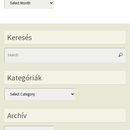
Keresés
Se
Searc
fo
Kategóriák
Kategóriák
Archív
Archív