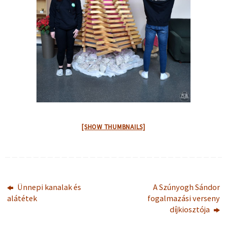
[SHOW THUMBNAILS]
Ünnepi kanalak és
A Szúnyogh Sándor
alátétek
fogalmazási verseny
díjkiosztója