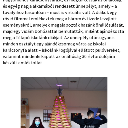
és egyég napja alkamából rendezett ünnepélyt, amely – a
tavalyihoz hasonlóan – most is virtuális volt. A diákok egy
rövid filmmel emlékeztek meg a három évtizede lezajlott
eseményekről, amelyek megalapozták hazánk önállósulását,
majd egy vidám bohózattal bemutatták, miként ajándékozta
meg a Télapó iskolánk diákjait. Az ünnepély után ugyanis
minden osztályt egy ajándékcsomag várta az iskolai
karácsonyfa alatt – iskolánk logójával ellátott pulóvereket,
valamint mindenki kapott az önállóság 30. évfordulójára
készült emléktollat.