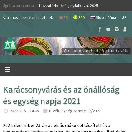
Skip
Ugrás a tartalomra
Hozzáférhetőségi nyilatkozat 2025
to
S
content
Általános használati feltételek
GDPR
360
Slovenščina
Search
fo
Karácsonyvárás és az önállóság
és egység napja 2021
2022. 1. 6. - 14:05
Tevékenységek hete 12/2021
2021. december 23-án az elsős diákok elkészítették a
hagyomános karácsonyvárást, és megtartottuk az önálóság