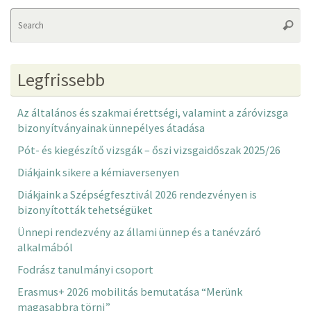
Se
Searc
fo
Legfrissebb
Az általános és szakmai érettségi, valamint a záróvizsga
bizonyítványainak ünnepélyes átadása
Pót- és kiegészítő vizsgák – őszi vizsgaidőszak 2025/26
Diákjaink sikere a kémiaversenyen
Diákjaink a Szépségfesztivál 2026 rendezvényen is
bizonyították tehetségüket
Ünnepi rendezvény az állami ünnep és a tanévzáró
alkalmából
Fodrász tanulmányi csoport
Erasmus+ 2026 mobilitás bemutatása “Merünk
magasabbra törni”