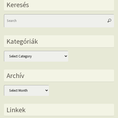
Keresés
Se
Searc
fo
Kategóriák
Kategóriák
Archív
Archív
Linkek