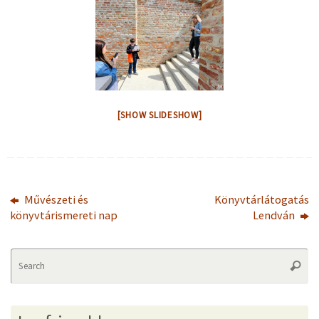
[SHOW SLIDESHOW]
Művészeti és
Könyvtárlátogatás
könyvtárismereti nap
Lendván
Se
Searc
fo