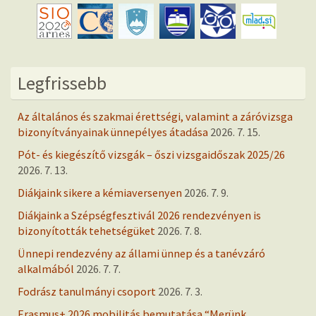
Legfrissebb
Az általános és szakmai érettségi, valamint a záróvizsga
bizonyítványainak ünnepélyes átadása
2026. 7. 15.
Pót- és kiegészítő vizsgák – őszi vizsgaidőszak 2025/26
2026. 7. 13.
Diákjaink sikere a kémiaversenyen
2026. 7. 9.
Diákjaink a Szépségfesztivál 2026 rendezvényen is
bizonyították tehetségüket
2026. 7. 8.
Ünnepi rendezvény az állami ünnep és a tanévzáró
alkalmából
2026. 7. 7.
Fodrász tanulmányi csoport
2026. 7. 3.
Erasmus+ 2026 mobilitás bemutatása “Merünk