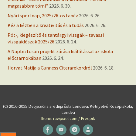
magasabbra törni”
2026. 6. 30.
Nyári sportnap, 2025/26-os tanév
2026. 6. 26.
Kéz a kézben a kreativitás és a tudás
2026. 6. 26.
Pót-, kiegészítő és tantárgyi vizsgák – tavaszi
vizsgaidőszak 2025/26
2026. 6. 24.
A Napbiztosan projekt zárása kiállítással az iskola
előcsarnokában
2026. 6. 24.
Horvat Matija a Gunness Citerarekordról
2026. 6. 18.
(C) 2016-2025 Dvojezična srednja šola Lendava/Kétnyelvű Középiskola,
Lendva
Ikone: rawpixel.com / Freepik