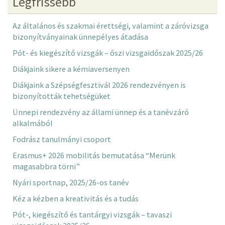
Legfrissebb
Az általános és szakmai érettségi, valamint a záróvizsga
bizonyítványainak ünnepélyes átadása
Pót- és kiegészítő vizsgák – őszi vizsgaidőszak 2025/26
Diákjaink sikere a kémiaversenyen
Diákjaink a Szépségfesztivál 2026 rendezvényen is
bizonyították tehetségüket
Ünnepi rendezvény az állami ünnep és a tanévzáró
alkalmából
Fodrász tanulmányi csoport
Erasmus+ 2026 mobilitás bemutatása “Merünk
magasabbra törni”
Nyári sportnap, 2025/26-os tanév
Kéz a kézben a kreativitás és a tudás
Pót-, kiegészítő és tantárgyi vizsgák – tavaszi