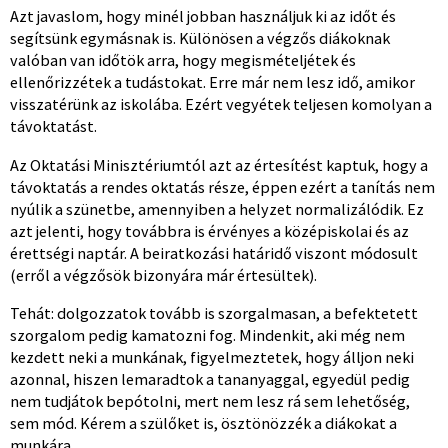
Azt javaslom, hogy minél jobban használjuk ki az időt és
segítsünk egymásnak is. Különösen a végzős diákoknak
valóban van időtök arra, hogy megismételjétek és
ellenőrizzétek a tudástokat. Erre már nem lesz idő, amikor
visszatérünk az iskolába. Ezért vegyétek teljesen komolyan a
távoktatást.
Az Oktatási Minisztériumtól azt az értesítést kaptuk, hogy a
távoktatás a rendes oktatás része, éppen ezért a tanítás nem
nyúlik a szünetbe, amennyiben a helyzet normalizálódik. Ez
azt jelenti, hogy továbbra is érvényes a középiskolai és az
érettségi naptár. A beiratkozási határidő viszont módosult
(erről a végzősök bizonyára már értesültek).
Tehát: dolgozzatok tovább is szorgalmasan, a befektetett
szorgalom pedig kamatozni fog. Mindenkit, aki még nem
kezdett neki a munkának, figyelmeztetek, hogy álljon neki
azonnal, hiszen lemaradtok a tananyaggal, egyedül pedig
nem tudjátok bepótolni, mert nem lesz rá sem lehetőség,
sem mód. Kérem a szülőket is, ösztönözzék a diákokat a
munkára.