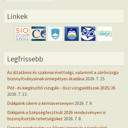
Linkek
Legfrissebb
Az általános és szakmai érettségi, valamint a záróvizsga
bizonyítványainak ünnepélyes átadása
2026. 7. 15.
Pót- és kiegészítő vizsgák – őszi vizsgaidőszak 2025/26
2026. 7. 13.
Diákjaink sikere a kémiaversenyen
2026. 7. 9.
Diákjaink a Szépségfesztivál 2026 rendezvényen is
bizonyították tehetségüket
2026. 7. 8.
Ünnepi rendezvény az állami ünnep és a tanévzáró