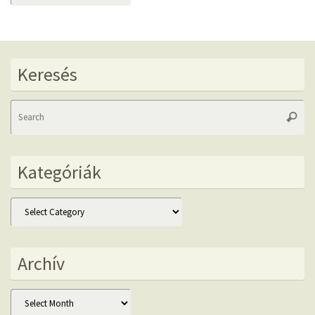
Keresés
Se
Searc
fo
Kategóriák
Kategóriák
Archív
Archív