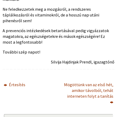
Ne feledkezzetek meg a mozgásról, a rendszeres
táplálkozásról és vitaminokról, de a hosszú nap utáni
pihenésről sem!
A prevenciós intézkedések betartásával pedig vigyázzatok
magatokra, az egészségetekre és mások egészségére! Ez
most a legfontosabb!
További szép napot!
Silvija Hajdinjak Prendl, igazagtónő
Értesítés
Mögöttünk van az első hét,
amikor távolból, tehát
interneten folyt a tanítás
Se