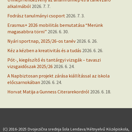
alkalmából
2026. 7. 7.
Fodrász tanulmányi csoport
2026. 7. 3.
Erasmus+ 2026 mobilitás bemutatása “Merünk
magasabbra törni”
2026. 6. 30.
Nyári sportnap, 2025/26-os tanév
2026. 6. 26.
Kéz a kézben a kreativitás és a tudás
2026. 6. 26.
Pót-, kiegészítő és tantárgyi vizsgák – tavaszi
vizsgaidőszak 2025/26
2026. 6. 24.
A Napbiztosan projekt zárása kiállítással az iskola
előcsarnokában
2026. 6. 24.
Horvat Matija a Gunness Citerarekordról
2026. 6. 18.
(C) 2016-2025 Dvojezična srednja šola Lendava/Kétnyelvű Középiskola,