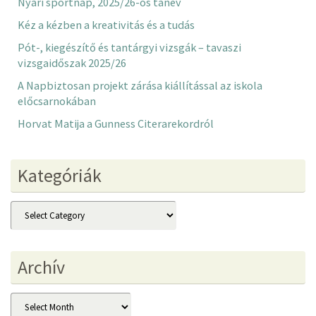
Nyári sportnap, 2025/26-os tanév
Kéz a kézben a kreativitás és a tudás
Pót-, kiegészítő és tantárgyi vizsgák – tavaszi
vizsgaidőszak 2025/26
A Napbiztosan projekt zárása kiállítással az iskola
előcsarnokában
Horvat Matija a Gunness Citerarekordról
Kategóriák
Kategóriák
Archív
Archív