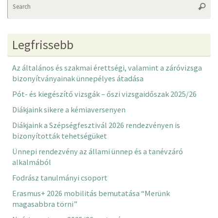
Searc
fo
Legfrissebb
Az általános és szakmai érettségi, valamint a záróvizsga
bizonyítványainak ünnepélyes átadása
Pót- és kiegészítő vizsgák – őszi vizsgaidőszak 2025/26
Diákjaink sikere a kémiaversenyen
Diákjaink a Szépségfesztivál 2026 rendezvényen is
bizonyították tehetségüket
Ünnepi rendezvény az állami ünnep és a tanévzáró
alkalmából
Fodrász tanulmányi csoport
Erasmus+ 2026 mobilitás bemutatása “Merünk
magasabbra törni”