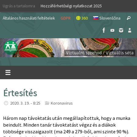
Skip
Ugrás a tartalomra
Hozzáférhetőségi nyilatkozat 2025
to
S
content
Általános használati feltételek
GDPR
360
Slovenščina
Search
fo
Értesítés
2020. 3. 19. - 8:25
Koronavirus
Három nap távoktatás után megállapítottuk, hogy a munka
beindult. Minden tanár távoktatást végez és a diákok
többsége visszaigazolt (ma 249 a 279-ből, ami szinte 90 %).