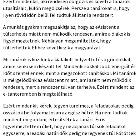
Ezért mindenkit, aki rendesen dolgozik és követi a tanárok
utasításait, külön megdicsérek. Persze a tanárokat is, hogy
ilyen rövid időn belül fel tudtuk állítani a rendszert.
A munkát gyakran megszakítja az, hogy az eAsistent a
túlterhelés miatt nem működik rendesen, amire a diákok is
figyelmeztetnek. Néhányan megemlítették, hogy
túlterheltek. Ehhez következik a magyarázat:
Mi tanárok is küzdünk a kialakult helyzettel és a gondokkal,
amire senki sem készült fel. Mindenki sokkal több energiát és
időt szentel ennek, mint a megszokott tanításkor. Mi tanárok
is mérgelődünk az eAsistent miatt, ami azért nem működik
rendesen, mert a rendszer túl van terhelve. Ezért mindent az
e-tanteremben is megtalálható.
Ezért mindenkit kérek, legyen türelmes, a feladatokat pedig
osszátok be folyamatosan az egész hétre. Ha nem tudtok
mindent megoldani, értesítsétek a tanárt. Én is
figyelmeztettem őket, hogy ne adjanak túl sok feladatot
egyszerre, a leadási határidők pedig ne legyenek túl kötöttek.