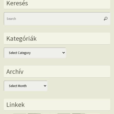
Keresés
Se
Searc
fo
Kategóriák
Kategóriák
Archív
Archív
Linkek