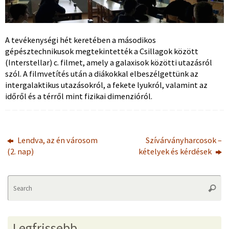
A tevékenységi hét keretében a másodikos
gépésztechnikusok megtekintették a Csillagok között
(Interstellar) c. filmet, amely a galaxisok közötti utazásról
szól. A filmvetítés után a diákokkal elbeszélgettünk az
intergalaktikus utazásokról, a fekete lyukról, valamint az
időről és a térről mint fizikai dimenzióról.
Lendva, az én városom
Szívárványharcosok –
(2. nap)
kételyek és kérdések
Se
Searc
fo
Legfrissebb