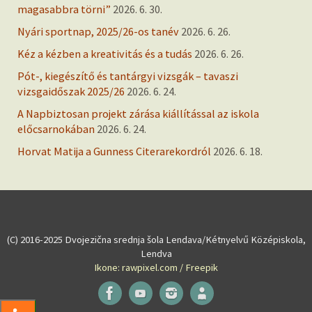
magasabbra törni”
2026. 6. 30.
Nyári sportnap, 2025/26-os tanév
2026. 6. 26.
Kéz a kézben a kreativitás és a tudás
2026. 6. 26.
Pót-, kiegészítő és tantárgyi vizsgák – tavaszi
vizsgaidőszak 2025/26
2026. 6. 24.
A Napbiztosan projekt zárása kiállítással az iskola
előcsarnokában
2026. 6. 24.
Horvat Matija a Gunness Citerarekordról
2026. 6. 18.
(C) 2016-2025 Dvojezična srednja šola Lendava/Kétnyelvű Középiskola,
Lendva
Ikone: rawpixel.com / Freepik