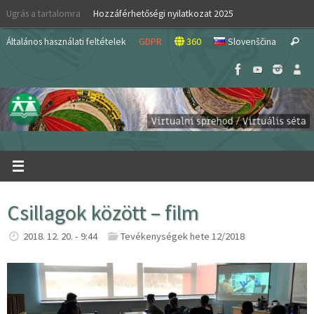
Skip
Ugrás a tartalomra
Hozzáférhetőségi nyilatkozat 2025
to
S
content
Általános használati feltételek
GDPR
360
Slovenščina
Search
fo
Csillagok között – film
2018. 12. 20. - 9:44
Tevékenységek hete 12/2018