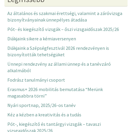
Az általános és szakmai érettségi, valamint a záróvizsga
bizonyítványainak ünnepélyes átadása
Pót- és kiegészítő vizsgák – őszi vizsgaidőszak 2025/26
Diákjaink sikere a kémiaversenyen
Diákjaink a Szépségfesztivál 2026 rendezvényen is
bizonyították tehetségüket
Ünnepi rendezvény az állami ünnep és a tanévzáró
alkalmából
Fodrász tanulmányi csoport
Erasmus+ 2026 mobilitás bemutatása “Merünk
magasabbra törni”
Nyári sportnap, 2025/26-os tanév
Kéz a kézben a kreativitás és a tudás
Pót-, kiegészítő és tantárgyi vizsgák – tavaszi
vizsgaidőszak 2025/26