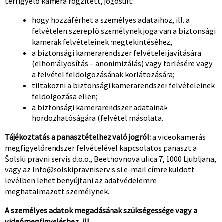
térfigyelő kamera rögzített, jogosult:
hogy hozzáférhet a személyes adataihoz, ill. a
felvételen szereplő személynek joga van a biztonsági
kamerák felvételeinek megtekintéséhez,
a biztonsági kamerarendszer felvételei javítására
(elhomályosítás – anonimizálás) vagy törlésére vagy
a felvétel feldolgozásának korlátozására;
tiltakozni a biztonsági kamerarendszer felvételeinek
feldolgozása ellen;
a biztonsági kamerarendszer adatainak
hordozhatóságára (felvétel másolata.
Tájékoztatás a panasztételhez való jogról:
a videokamerás
megfigyelőrendszer felvételével kapcsolatos panaszt a
Šolski pravni servis d.o.o., Beethovnova ulica 7, 1000 Ljubljana,
vagy az
Info@solskipravniservis.si
e-mail címre küldött
levélben lehet benyújtani az adatvédelemre
meghatalmazott személynek.
A személyes adatok megadásának szükségessége vagy a
videómegfigyeléshez, ill.