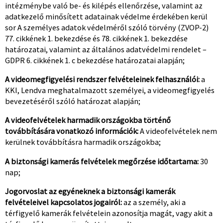
intézménybe való be- és kilépés ellenőrzése, valamint az
adatkezelő minősített adatainak védelme érdekében kerül
sor A személyes adatok védelméről szóló törvény (ZVOP-2)
77. cikkének 1. bekezdése és 78. cikkének 1. bekezdése
határozatai, valamint az általános adatvédelmi rendelet –
GDPR 6. cikkének 1. c bekezdése határozatai alapján;
A videomegfigyelési rendszer felvételeinek felhasználói:
a
KKI, Lendva meghatalmazott személyei, a videomegfigyelés
bevezetéséről szóló határozat alapján;
A videofelvételek harmadik országokba történő
továbbítására vonatkozó információk:
A videofelvételek nem
kerülnek továbbításra harmadik országokba;
A biztonsági kamerás felvételek megőrzése időtartama:
30
nap;
Jogorvoslat az egyéneknek a biztonsági kamerák
felvételeivel kapcsolatos jogairól:
az a személy, aki a
térfigyelő kamerák felvételein azonosítja magát, vagy akit a