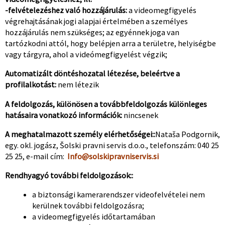
-felvételezéshez való hozzájárulás:
a videomegfigyelés
végrehajtásának jogi alapjai értelmében a személyes
hozzájárulás nem szükséges; az egyénnek joga van
tartózkodni attól, hogy belépjen arra a területre, helyiségbe
vagy tárgyra, ahol a videómegfigyelést végzik;
Automatizált döntéshozatal létezése, beleértve a
profilalkotást:
nem létezik
A feldolgozás, különösen a továbbfeldolgozás különleges
hatásaira vonatkozó információk:
nincsenek
A meghatalmazott személy elérhetőségei::
Nataša Podgornik,
egy. okl. jogász, Šolski pravni servis d.o.o., telefonszám: 040 25
25 25, e-mail cím:
Info@solskipravniservis.si
Rendhyagyó további feldolgozások::
a biztonsági kamerarendszer videofelvételei nem
kerülnek további feldolgozásra;
a videomegfigyelés időtartamában