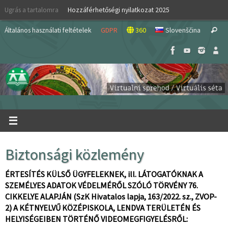
Skip
Ugrás a tartalomra
Hozzáférhetőségi nyilatkozat 2025
to
S
content
Általános használati feltételek
GDPR
360
Slovenščina
Search
fo
Biztonsági közlemény
ÉRTESÍTÉS KÜLSŐ ÜGYFELEKNEK, ill. LÁTOGATÓKNAK A
SZEMÉLYES ADATOK VÉDELMÉRŐL SZÓLÓ TÖRVÉNY 76.
CIKKELYE ALAPJÁN (SzK Hivatalos lapja, 163/2022. sz., ZVOP-
2) A KÉTNYELVŰ KÖZÉPISKOLA, LENDVA TERÜLETÉN ÉS
HELYISÉGEIBEN TÖRTÉNŐ VIDEOMEGFIGYELÉSRŐL: