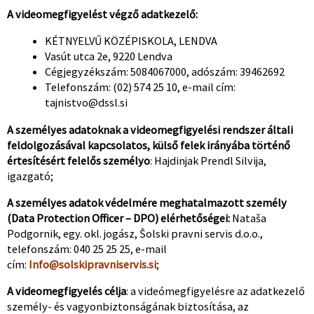
A videomegfigyelést végző adatkezelő:
KÉTNYELVŰ KÖZÉPISKOLA, LENDVA
Vasút utca 2e, 9220 Lendva
Cégjegyzékszám: 5084067000, adószám: 39462692
Telefonszám: (02) 574 25 10, e-mail cím:
tajnistvo@dssl.si
A személyes adatoknak a videomegfigyelési rendszer általi
feldolgozásával kapcsolatos, külső felek irányába történő
értesítésért felelős személyo
: Hajdinjak Prendl Silvija,
igazgató;
A személyes adatok védelmére meghatalmazott személy
(Data Protection Officer – DPO) elérhetőségei:
Nataša
Podgornik, egy. okl. jogász, Šolski pravni servis d.o.o.,
telefonszám: 040 25 25 25, e-mail
cím:
Info@solskipravniservis.si
;
A videomegfigyelés célja
: a videómegfigyelésre az adatkezelő
személy- és vagyonbiztonságának biztosítása, az