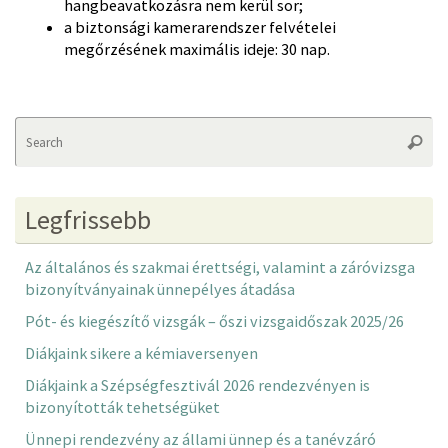
hangbeavatkozásra nem kerül sor;
a biztonsági kamerarendszer felvételei
megőrzésének maximális ideje: 30 nap.
Se
Searc
fo
Legfrissebb
Az általános és szakmai érettségi, valamint a záróvizsga
bizonyítványainak ünnepélyes átadása
Pót- és kiegészítő vizsgák – őszi vizsgaidőszak 2025/26
Diákjaink sikere a kémiaversenyen
Diákjaink a Szépségfesztivál 2026 rendezvényen is
bizonyították tehetségüket
Ünnepi rendezvény az állami ünnep és a tanévzáró