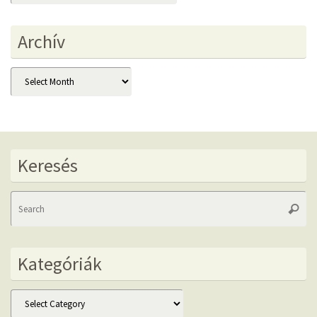
Archív
Archív
Keresés
Se
Searc
fo
Kategóriák
Kategóriák