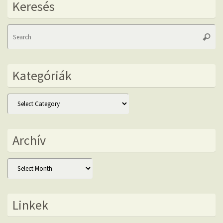
Keresés
Se
Searc
fo
Kategóriák
Kategóriák
Archív
Archív
Linkek