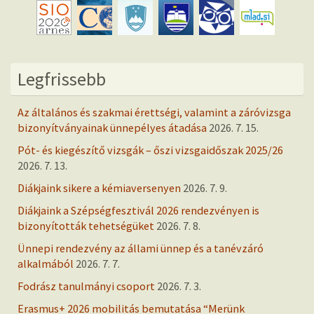
Legfrissebb
Az általános és szakmai érettségi, valamint a záróvizsga
bizonyítványainak ünnepélyes átadása
2026. 7. 15.
Pót- és kiegészítő vizsgák – őszi vizsgaidőszak 2025/26
2026. 7. 13.
Diákjaink sikere a kémiaversenyen
2026. 7. 9.
Diákjaink a Szépségfesztivál 2026 rendezvényen is
bizonyították tehetségüket
2026. 7. 8.
Ünnepi rendezvény az állami ünnep és a tanévzáró
alkalmából
2026. 7. 7.
Fodrász tanulmányi csoport
2026. 7. 3.
Erasmus+ 2026 mobilitás bemutatása “Merünk