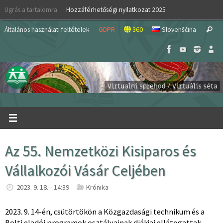
Skip
Ugrás a tartalomra
Hozzáférhetőségi nyilatkozat 2025
to
S
content
Általános használati feltételek
GDPR
360
Slovenščina
Search
fo
Az 55. Nemzetközi Kisiparos és
Vállalkozói Vásár Celjében
2023. 9. 18. - 14:39
Krónika
2023. 9. 14-én, csütörtökön a Közgazdasági technikum és a
Bolti eladói programok osztályainak diákjai ellátogattak