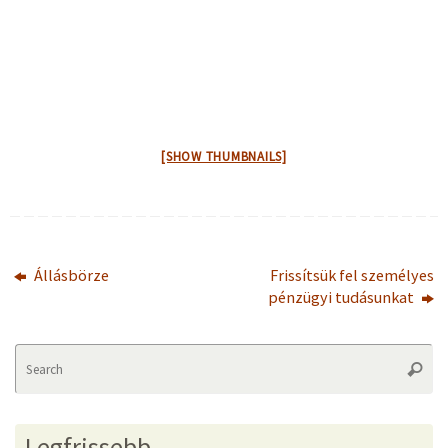
[SHOW THUMBNAILS]
Állásbörze
Frissítsük fel személyes
pénzügyi tudásunkat
Se
Searc
fo
Legfrissebb