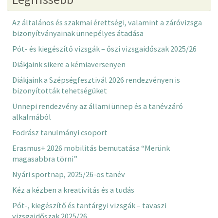
Az általános és szakmai érettségi, valamint a záróvizsga
bizonyítványainak ünnepélyes átadása
Pót- és kiegészítő vizsgák – őszi vizsgaidőszak 2025/26
Diákjaink sikere a kémiaversenyen
Diákjaink a Szépségfesztivál 2026 rendezvényen is
bizonyították tehetségüket
Ünnepi rendezvény az állami ünnep és a tanévzáró
alkalmából
Fodrász tanulmányi csoport
Erasmus+ 2026 mobilitás bemutatása “Merünk
magasabbra törni”
Nyári sportnap, 2025/26-os tanév
Kéz a kézben a kreativitás és a tudás
Pót-, kiegészítő és tantárgyi vizsgák – tavaszi
vizsgaidőszak 2025/26