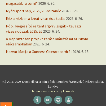
magasabbra törni”
2026. 6. 30.
Nyári sportnap, 2025/26-os tanév
2026. 6. 26.
Kéz a kézben a kreativitás és a tudás
2026. 6. 26.
Pót-, kiegészítő és tantárgyi vizsgák – tavaszi
vizsgaidőszak 2025/26
2026. 6. 24.
A Napbiztosan projekt zárása kiállítással az iskola
előcsarnokában
2026. 6. 24.
Horvat Matija a Gunness Citerarekordról
2026. 6. 18.
(C) 2016-2025 Dvojezična srednja šola Lendava/Kétnyelvű Középiskola,
Lendva
Ikone: rawpixel.com / Freepik