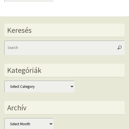
Keresés
Se
Searc
fo
Kategóriák
Kategóriák
Archív
Archív