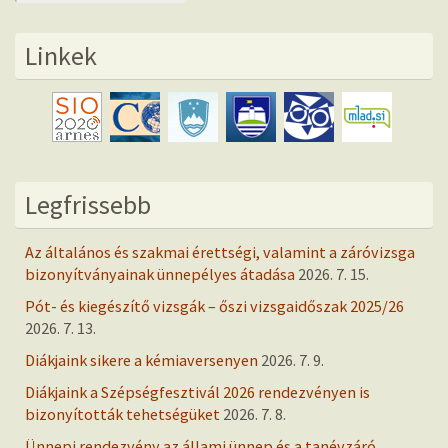
Linkek
Legfrissebb
Az általános és szakmai érettségi, valamint a záróvizsga
bizonyítványainak ünnepélyes átadása
2026. 7. 15.
Pót- és kiegészítő vizsgák – őszi vizsgaidőszak 2025/26
2026. 7. 13.
Diákjaink sikere a kémiaversenyen
2026. 7. 9.
Diákjaink a Szépségfesztivál 2026 rendezvényen is
bizonyították tehetségüket
2026. 7. 8.
Ünnepi rendezvény az állami ünnep és a tanévzáró