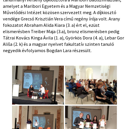
amelyet a Maribori Egyetem és a Magyar Nemzetiségi
Művelődési Intézet közösen szervezett meg. A díjkiosztó
vendége Grecsó Krisztián Vera című regény írója volt. Arany
fokozatot Abraham Alida Kiara (3. a) ért el, ezüst
elismerésben Treiber Maja (3.a), bronz elismerésben pedig
Tátrai Kovács Kinga Ávila (1. a), Györkös Dora (4. a), Lebar Gor
Ališa (2. k) és a magyar nyelvet fakultatív szinten tanuló
negyedik évfolyamos Bogdan Lara részesült.