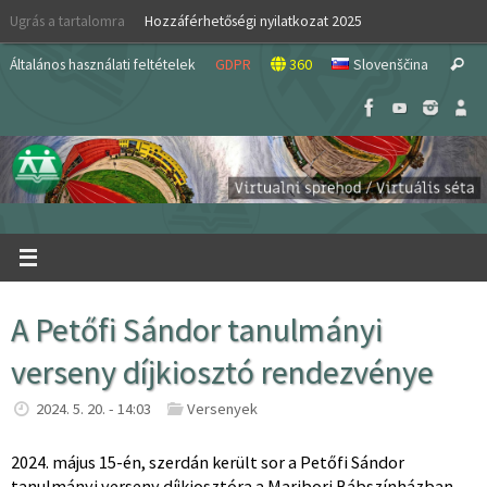
Skip
Ugrás a tartalomra
Hozzáférhetőségi nyilatkozat 2025
to
S
content
Általános használati feltételek
GDPR
360
Slovenščina
Search
fo
A Petőfi Sándor tanulmányi
verseny díjkiosztó rendezvénye
2024. 5. 20. - 14:03
Versenyek
2024. május 15-én, szerdán került sor a Petőfi Sándor
tanulmányi verseny díjkiosztóra a Maribori Bábszínházban,