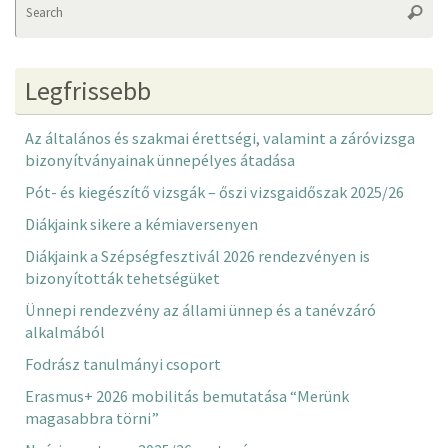
Searc
fo
Legfrissebb
Az általános és szakmai érettségi, valamint a záróvizsga
bizonyítványainak ünnepélyes átadása
Pót- és kiegészítő vizsgák – őszi vizsgaidőszak 2025/26
Diákjaink sikere a kémiaversenyen
Diákjaink a Szépségfesztivál 2026 rendezvényen is
bizonyították tehetségüket
Ünnepi rendezvény az állami ünnep és a tanévzáró
alkalmából
Fodrász tanulmányi csoport
Erasmus+ 2026 mobilitás bemutatása “Merünk
magasabbra törni”