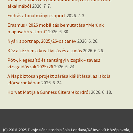
alkalmából
2026. 7. 7.
Fodrász tanulmányi csoport
2026. 7. 3.
Erasmus+ 2026 mobilitás bemutatása “Merünk
magasabbra törni”
2026. 6. 30.
Nyári sportnap, 2025/26-os tanév
2026. 6. 26.
Kéz a kézben a kreativitás és a tudás
2026. 6. 26.
Pót-, kiegészítő és tantárgyi vizsgák – tavaszi
vizsgaidőszak 2025/26
2026. 6. 24.
A Napbiztosan projekt zárása kiállítással az iskola
előcsarnokában
2026. 6. 24.
Horvat Matija a Gunness Citerarekordról
2026. 6. 18.
(C) 2016-2025 Dvojezična srednja šola Lendava/Kétnyelvű Középiskola,