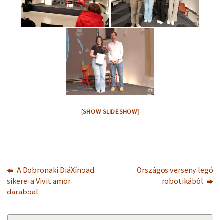
[SHOW SLIDESHOW]
A Dobronaki DiáXínpad
Országos verseny legó
sikerei a Vivit amor
robotikából
darabbal
Se