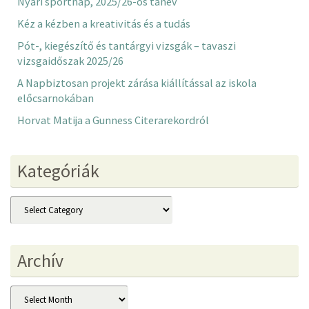
Nyári sportnap, 2025/26-os tanév
Kéz a kézben a kreativitás és a tudás
Pót-, kiegészítő és tantárgyi vizsgák – tavaszi
vizsgaidőszak 2025/26
A Napbiztosan projekt zárása kiállítással az iskola
előcsarnokában
Horvat Matija a Gunness Citerarekordról
Kategóriák
Kategóriák
Archív
Archív