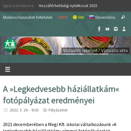
Skip
Ugrás a tartalomra
Hozzáférhetőségi nyilatkozat 2025
to
S
content
Általános használati feltételek
GDPR
360
Slovenščina
Search
fo
A »Legkedvesebb háziállatkám«
fotópályázat eredményei
2022. 3. 24. - 8:03
Pályázatok
2021 decemberében a Megi Kft. iskolai vállalkozásunk »A
legkedvesebb háziállatkám« címmel fotópályázatot