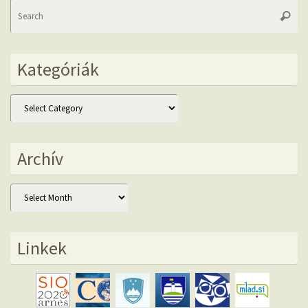
Se
Searc
fo
Kategóriák
Kategóriák
Archív
Archív
Linkek