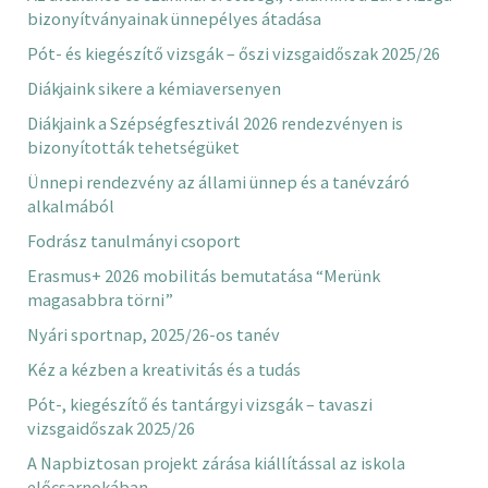
bizonyítványainak ünnepélyes átadása
Pót- és kiegészítő vizsgák – őszi vizsgaidőszak 2025/26
Diákjaink sikere a kémiaversenyen
Diákjaink a Szépségfesztivál 2026 rendezvényen is
bizonyították tehetségüket
Ünnepi rendezvény az állami ünnep és a tanévzáró
alkalmából
Fodrász tanulmányi csoport
Erasmus+ 2026 mobilitás bemutatása “Merünk
magasabbra törni”
Nyári sportnap, 2025/26-os tanév
Kéz a kézben a kreativitás és a tudás
Pót-, kiegészítő és tantárgyi vizsgák – tavaszi
vizsgaidőszak 2025/26
A Napbiztosan projekt zárása kiállítással az iskola
előcsarnokában