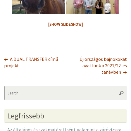
[SHOW SLIDESHOW]
A DUAL TRANSFER című
Új országos bajnokokat
projekt
avattunk a 2021/22-es
tanévben
Se
Searc
fo
Legfrissebb
Az általános és szakmai érettségi, valamint a záróvizsga