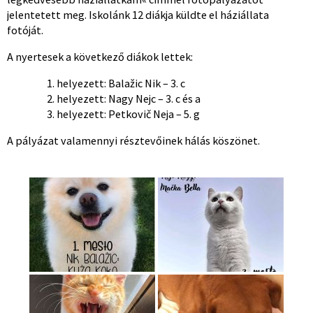
jelentetett meg. Iskolánk 12 diákja küldte el háziállata
fotóját.
A nyertesek a következő diákok lettek:
helyezett: Balažic Nik – 3. c
helyezett: Nagy Nejc – 3. c és a
helyezett: Petkovič Neja – 5. g
A pályázat valamennyi résztevőinek hálás köszönet.