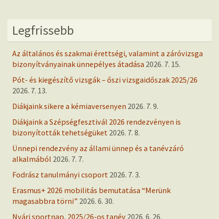
Legfrissebb
Az általános és szakmai érettségi, valamint a záróvizsga
bizonyítványainak ünnepélyes átadása
2026. 7. 15.
Pót- és kiegészítő vizsgák – őszi vizsgaidőszak 2025/26
2026. 7. 13.
Diákjaink sikere a kémiaversenyen
2026. 7. 9.
Diákjaink a Szépségfesztivál 2026 rendezvényen is
bizonyították tehetségüket
2026. 7. 8.
Ünnepi rendezvény az állami ünnep és a tanévzáró
alkalmából
2026. 7. 7.
Fodrász tanulmányi csoport
2026. 7. 3.
Erasmus+ 2026 mobilitás bemutatása “Merünk
magasabbra törni”
2026. 6. 30.
Nyári sportnap, 2025/26-os tanév
2026. 6. 26.