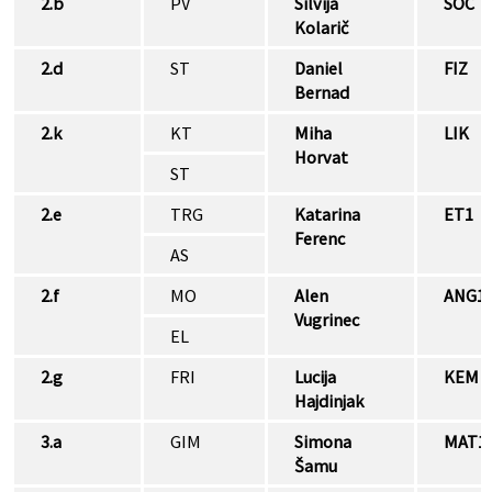
2.b
PV
Silvija
SOC
Kolarič
2.d
ST
Daniel
FIZ
Bernad
2.k
KT
Miha
LIK
Horvat
ST
2.e
TRG
Katarina
ET1
Ferenc
AS
2.f
MO
Alen
ANG1
Vugrinec
EL
2.g
FRI
Lucija
KEM
Hajdinjak
3.a
GIM
Simona
MAT1
Šamu