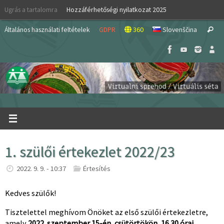
Skip
Ugrás a tartalomra
Hozzáférhetőségi nyilatkozat 2025
to
S
content
Általános használati feltételek
GDPR
360
Slovenščina
Search
fo
1. szülői értekezlet 2022/23
2022. 9. 9. - 10:37
Értesítés
Kedves szülők!
Tisztelettel meghívom Önöket az első szülői értekezletre,
amely
2022. szeptember 15-én,
csütörtökön,
16.30 órai