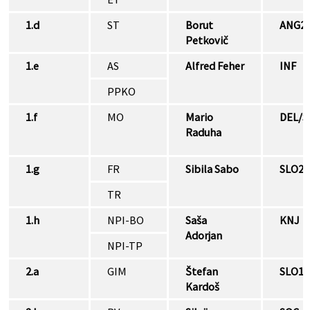
1.d
ST
Borut
ANG2
Petkovič
1.e
AS
Alfred Feher
INF
PPKO
1.f
MO
Mario
DEL/S
Raduha
1.g
FR
Sibila Sabo
SLO2
TR
1.h
NPI-BO
Saša
KNJ
Adorjan
NPI-TP
2.a
GIM
Štefan
SLO1
Kardoš