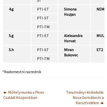
ST
4.g
PTI-ET
Simona
NEM
Hozjan
PTI-ST
PTI-TM
5.g
PTI-ET
Aleksandra
MUL
Horvat
5.h
PTI-ST
Miran
ET2
Bukovec
PTI-TM
*Nadomestni razrednik
Műhelymunka a Perec
Tanulmányi kirándulás
Családi Központban
Nova Goricába és a
Karsztvidékre