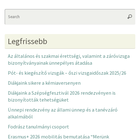
Se
Searc
fo
Legfrissebb
Az általános és szakmai érettségi, valamint a záróvizsga
bizonyítványainak ünnepélyes átadása
Pót- és kiegészítő vizsgák – őszi vizsgaidőszak 2025/26
Diákjaink sikere a kémiaversenyen
Diákjaink a Szépségfesztivál 2026 rendezvényen is
bizonyították tehetségüket
Ünnepi rendezvény az állami ünnep és a tanévzáró
alkalmából
Fodrász tanulmányi csoport
Erasmus+ 2026 mobilitás bemutatása “Merünk