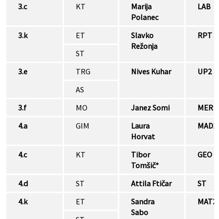
3.c
KT
Marija
LAB
Polanec
3.k
ET
Slavko
RPT
Režonja
ST
3.e
TRG
Nives Kuhar
UP2
AS
3.f
MO
Janez Somi
MER
4.a
GIM
Laura
MAD1
Horvat
4.c
KT
Tibor
GEO
Tomšič*
4.d
ST
Attila Ftičar
ST
4.k
ET
Sandra
MAT2
Sabo