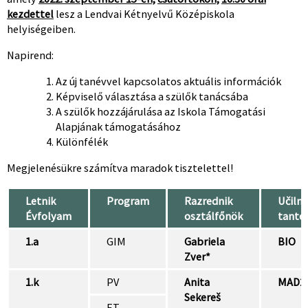
kezdettel
lesz a Lendvai Kétnyelvű Középiskola
helyiségeiben.
Napirend:
Az új tanévvel kapcsolatos aktuális információk
Képviselő választása a szülők tanácsába
A szülők hozzájárulása az Iskola Támogatási
Alapjának támogatásához
Különfélék
Megjelenésükre számítva maradok tisztelettel!
Letnik
Program
Razrednik
Učilni
Évfolyam
osztálfőnök
tante
1.a
GIM
Gabriela
BIO
Zver*
1.k
PV
Anita
MAD2
Sekereš
ET