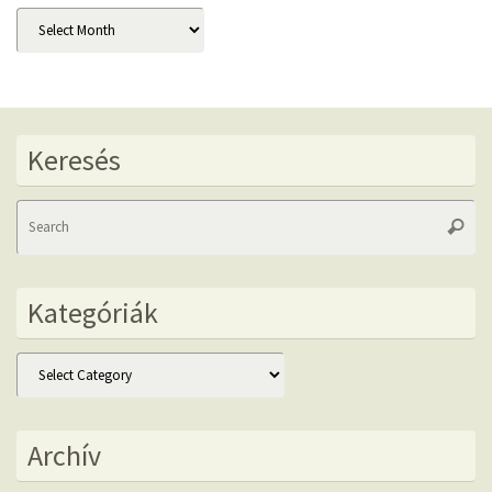
Archív
Keresés
Se
Searc
fo
Kategóriák
Kategóriák
Archív