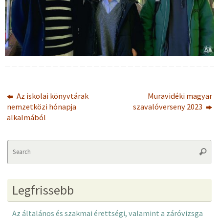
Az iskolai könyvtárak
Muravidéki magyar
nemzetközi hónapja
szavalóverseny 2023
alkalmából
Se
Searc
fo
Legfrissebb
Az általános és szakmai érettségi, valamint a záróvizsga