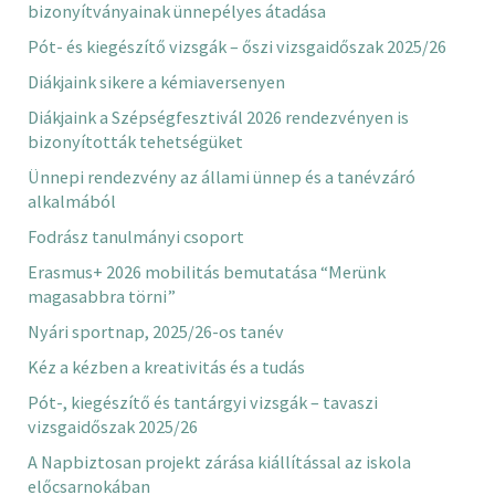
bizonyítványainak ünnepélyes átadása
Pót- és kiegészítő vizsgák – őszi vizsgaidőszak 2025/26
Diákjaink sikere a kémiaversenyen
Diákjaink a Szépségfesztivál 2026 rendezvényen is
bizonyították tehetségüket
Ünnepi rendezvény az állami ünnep és a tanévzáró
alkalmából
Fodrász tanulmányi csoport
Erasmus+ 2026 mobilitás bemutatása “Merünk
magasabbra törni”
Nyári sportnap, 2025/26-os tanév
Kéz a kézben a kreativitás és a tudás
Pót-, kiegészítő és tantárgyi vizsgák – tavaszi
vizsgaidőszak 2025/26
A Napbiztosan projekt zárása kiállítással az iskola
előcsarnokában