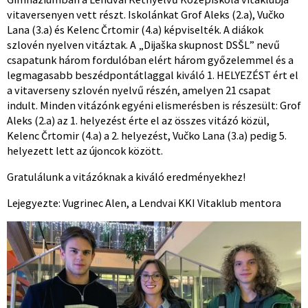
vitaversenyen vett részt. Iskolánkat Grof Aleks (2.a), Vučko
Lana (3.a) és Kelenc Črtomir (4.a) képviselték. A diákok
szlovén nyelven vitáztak. A „Dijaška skupnost DSŠL” nevű
csapatunk három fordulóban elért három győzelemmel és a
legmagasabb beszédpontátlaggal kiváló 1. HELYEZÉST ért el
a vitaverseny szlovén nyelvű részén, amelyen 21 csapat
indult. Minden vitázónk egyéni elismerésben is részesült: Grof
Aleks (2.a) az 1. helyezést érte el az összes vitázó közül,
Kelenc Črtomir (4.a) a 2. helyezést, Vučko Lana (3.a) pedig 5.
helyezett lett az újoncok között.
Gratulálunk a vitázóknak a kiváló eredményekhez!
Lejegyezte: Vugrinec Alen, a Lendvai KKI Vitaklub mentora