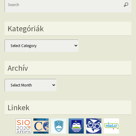
Se
Searc
fo
Kategóriák
Kategóriák
Archív
Archív
Linkek