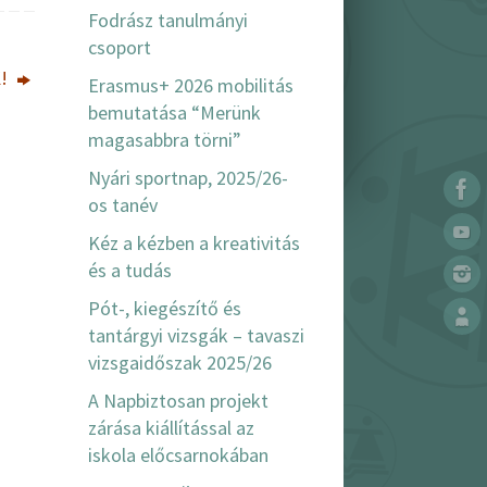
Fodrász tanulmányi
csoport
K!
Erasmus+ 2026 mobilitás
bemutatása “Merünk
magasabbra törni”
Nyári sportnap, 2025/26-
os tanév
Kéz a kézben a kreativitás
és a tudás
Pót-, kiegészítő és
tantárgyi vizsgák – tavaszi
vizsgaidőszak 2025/26
A Napbiztosan projekt
zárása kiállítással az
iskola előcsarnokában