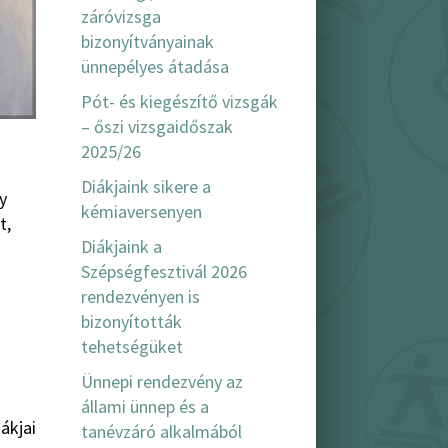
záróvizsga
bizonyítványainak
ünnepélyes átadása
Pót- és kiegészítő vizsgák
– őszi vizsgaidőszak
2025/26
Diákjaink sikere a
y
kémiaversenyen
t,
Diákjaink a
Szépségfesztivál 2026
rendezvényen is
bizonyították
tehetségüket
Ünnepi rendezvény az
állami ünnep és a
ákjai
tanévzáró alkalmából