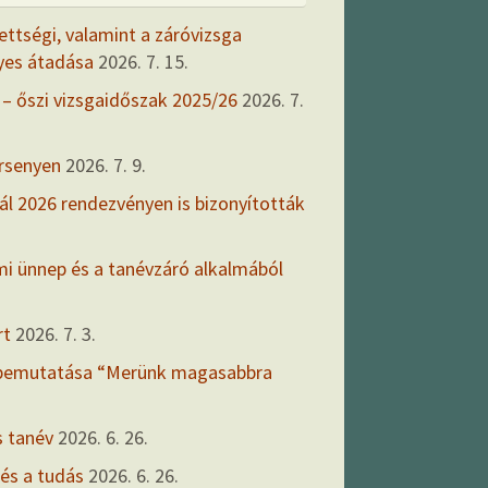
ettségi, valamint a záróvizsga
yes átadása
2026. 7. 15.
 – őszi vizsgaidőszak 2025/26
2026. 7.
ersenyen
2026. 7. 9.
ál 2026 rendezvényen is bizonyították
mi ünnep és a tanévzáró alkalmából
rt
2026. 7. 3.
 bemutatása “Merünk magasabbra
s tanév
2026. 6. 26.
 és a tudás
2026. 6. 26.