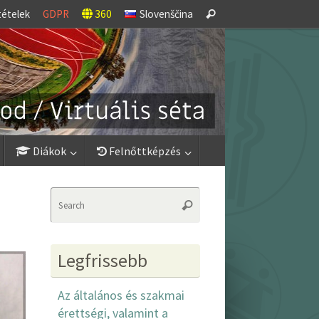
Search
tételek
GDPR
360
Slovenščina
Search
for:
Diákok
Felnőttképzés
Search
Search
for:
Legfrissebb
Az általános és szakmai
érettségi, valamint a