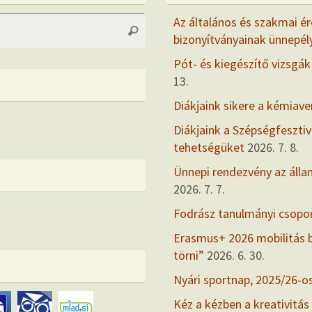
Search
Az általános és szakmai ér
Search
for:
bizonyítványainak ünnepél
Pót- és kiegészítő vizsgák
13.
Diákjaink sikere a kémiav
Diákjaink a Szépségfesztiv
tehetségüket
2026. 7. 8.
Ünnepi rendezvény az álla
2026. 7. 7.
Fodrász tanulmányi csopo
Erasmus+ 2026 mobilitás
törni”
2026. 6. 30.
Nyári sportnap, 2025/26-o
Kéz a kézben a kreativitás