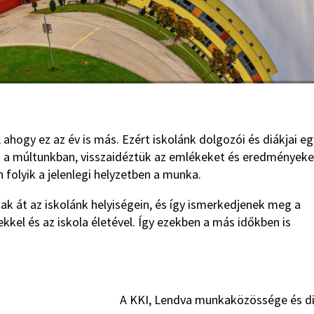
, ahogy ez az év is más. Ezért iskolánk dolgozói és diákjai eg
nk a múltunkban, visszaidéztük az emlékeket és eredményeke
folyik a jelenlegi helyzetben a munka.
ak át az iskolánk helyiségein, és így ismerkedjenek meg a
kel és az iskola életével. Így ezekben a más időkben is
A KKI, Lendva munkaközössége és di