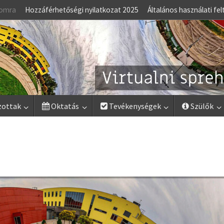
lomra
Hozzáférhetőségi nyilatkozat 2025
Általános használati fel
zottak
Oktatás
Tevékenységek
Szülők