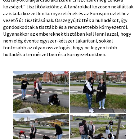
községet” tisztítóakcióhoz. A tanárokkal közösen nekiláttak
az iskola közvetlen környezetének és az Eurospin üzlethez
vezető út tisztításának. Összegyűjtötték a hulladékot, így
gondoskodtak a tisztább és a rendezettebb környezetről.
Ugyanakkor az embereknek tisztában kell lenni azzal, hogy
nem elég évente egyszer-kétszer takarítani, sokkal
fontosabb az olyan összefogás, hogy ne legyen több
hulladék a természetben és a környezetünkben.