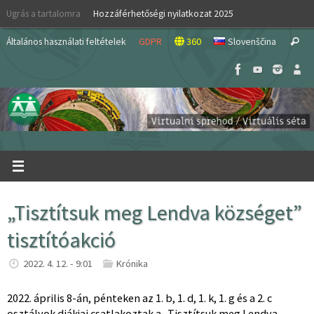
Skip
Ugrás a tartalomra
Hozzáférhetőségi nyilatkozat 2025
to
S
content
Általános használati feltételek
GDPR
360
Slovenščina
Search
fo
„Tisztítsuk meg Lendva községet”
tisztítóakció
2022. 4. 12. - 9:01
Krónika
2022. április 8-án, pénteken az 1. b, 1. d, 1. k, 1. g és a 2. c
osztályok diákjai csatlakoztak a „Tisztítsuk meg Lendva