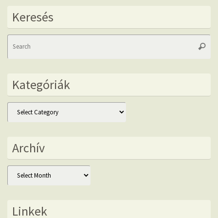
Keresés
Se
Searc
fo
Kategóriák
Kategóriák
Archív
Archív
Linkek