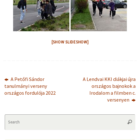
[SHOW SLIDESHOW]
A Petőfi Sándor
A Lendvai KKI diákjai újra
tanulmányi verseny
országos bajnokok a
országos fordulója 2022
Irodalom a filmben c.
versenyen
Se
Searc
fo