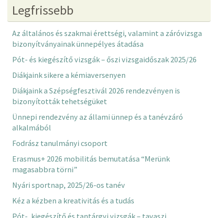
Legfrissebb
Az általános és szakmai érettségi, valamint a záróvizsga
bizonyítványainak ünnepélyes átadása
Pót- és kiegészítő vizsgák – őszi vizsgaidőszak 2025/26
Diákjaink sikere a kémiaversenyen
Diákjaink a Szépségfesztivál 2026 rendezvényen is
bizonyították tehetségüket
Ünnepi rendezvény az állami ünnep és a tanévzáró
alkalmából
Fodrász tanulmányi csoport
Erasmus+ 2026 mobilitás bemutatása “Merünk
magasabbra törni”
Nyári sportnap, 2025/26-os tanév
Kéz a kézben a kreativitás és a tudás
Pót-, kiegészítő és tantárgyi vizsgák – tavaszi