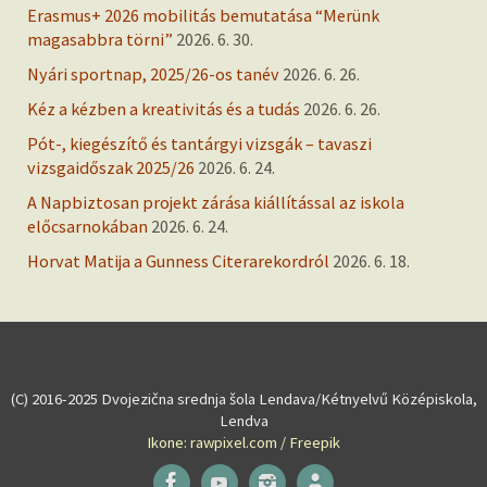
Erasmus+ 2026 mobilitás bemutatása “Merünk
magasabbra törni”
2026. 6. 30.
Nyári sportnap, 2025/26-os tanév
2026. 6. 26.
Kéz a kézben a kreativitás és a tudás
2026. 6. 26.
Pót-, kiegészítő és tantárgyi vizsgák – tavaszi
vizsgaidőszak 2025/26
2026. 6. 24.
A Napbiztosan projekt zárása kiállítással az iskola
előcsarnokában
2026. 6. 24.
Horvat Matija a Gunness Citerarekordról
2026. 6. 18.
(C) 2016-2025 Dvojezična srednja šola Lendava/Kétnyelvű Középiskola,
Lendva
Ikone: rawpixel.com / Freepik