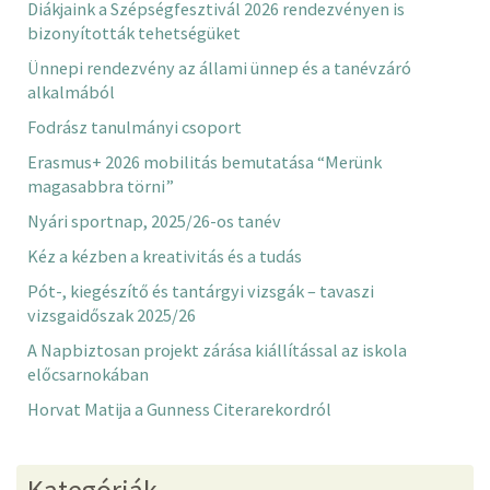
Diákjaink a Szépségfesztivál 2026 rendezvényen is
bizonyították tehetségüket
Ünnepi rendezvény az állami ünnep és a tanévzáró
alkalmából
Fodrász tanulmányi csoport
Erasmus+ 2026 mobilitás bemutatása “Merünk
magasabbra törni”
Nyári sportnap, 2025/26-os tanév
Kéz a kézben a kreativitás és a tudás
Pót-, kiegészítő és tantárgyi vizsgák – tavaszi
vizsgaidőszak 2025/26
A Napbiztosan projekt zárása kiállítással az iskola
előcsarnokában
Horvat Matija a Gunness Citerarekordról
Kategóriák