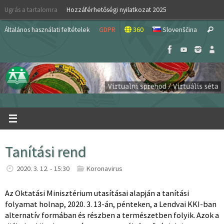
Skip
Ugrás a tartalomra
Hozzáférhetőségi nyilatkozat 2025
to
S
content
Általános használati feltételek
GDPR
360
Slovenščina
Search
fo
Tanítási rend
2020. 3. 12. - 15:30
Koronavirus
Az Oktatási Minisztérium utasításai alapján a tanítási
folyamat holnap, 2020. 3. 13-án, pénteken, a Lendvai KKI-ban
alternatív formában és részben a természetben folyik. Azok a