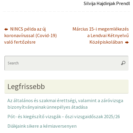
Silvija Hajdinjak Prendl
NINCS példa az új
Március 15-i megemlékezés
koronavírussal (Covid-19)
a Lendvai Kétnyelvű
való fertőzésre
Középiskolában
Se
Searc
fo
Legfrissebb
Az általános és szakmai érettségi, valamint a záróvizsga
bizonyítványainak ünnepélyes átadása
Pót- és kiegészítő vizsgák – őszi vizsgaidőszak 2025/26
Diákjaink sikere a kémiaversenyen