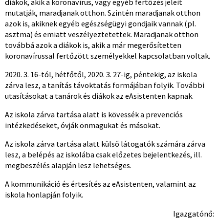
diákok, akik a koronavírus, vagy egyéb fertőzés jeleit
mutatják, maradjanak otthon. Szintén maradjanak otthon
azok is, akiknek egyéb egészségügyi gondjaik vannak (pl.
asztma) és emiatt veszélyeztetettek. Maradjanak otthon
továbbá azok a diákok is, akik a már megerősítetten
koronavírussal fertőzött személyekkel kapcsolatban voltak.
2020. 3. 16-tól, hétfőtől, 2020. 3. 27-ig, péntekig, az iskola
zárva lesz, a tanítás távoktatás formájában folyik. További
utasításokat a tanárok és diákok az eAsistenten kapnak.
Az iskola zárva tartása alatt is kövessék a prevenciós
intézkedéseket, óvják önmagukat és másokat.
Az iskola zárva tartása alatt külső látogatók számára zárva
lesz, a belépés az iskolába csak előzetes bejelentkezés, ill.
megbeszélés alapján lesz lehetséges.
A kommunikáció és értesítés az eAsistenten, valamint az
iskola honlapján folyik.
Igazgatónő: