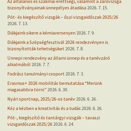
Az általános és szakmai érettségi, valamint a záróvizsga
bizonyítványainak ünnepélyes átadása
2026. 7. 15.
Pót- és kiegészítő vizsgák – őszi vizsgaidőszak 2025/26
2026. 7. 13.
Diákjaink sikere a kémiaversenyen
2026. 7. 9.
Diákjaink a Szépségfesztivál 2026 rendezvényen is
bizonyították tehetségüket
2026. 7. 8.
Ünnepi rendezvény az állami ünnep és a tanévzáró
alkalmából
2026. 7. 7.
Fodrász tanulmányi csoport
2026. 7. 3.
Erasmus+ 2026 mobilitás bemutatása “Merünk
magasabbra törni”
2026. 6. 30.
Nyári sportnap, 2025/26-os tanév
2026. 6. 26.
Kéz a kézben a kreativitás és a tudás
2026. 6. 26.
Pót-, kiegészítő és tantárgyi vizsgák – tavaszi
vizsgaidőszak 2025/26
2026. 6. 24.