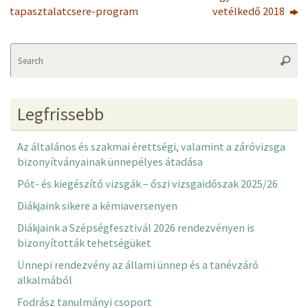
tapasztalatcsere-program
vetélkedő 2018
Se
Searc
fo
Legfrissebb
Az általános és szakmai érettségi, valamint a záróvizsga
bizonyítványainak ünnepélyes átadása
Pót- és kiegészítő vizsgák – őszi vizsgaidőszak 2025/26
Diákjaink sikere a kémiaversenyen
Diákjaink a Szépségfesztivál 2026 rendezvényen is
bizonyították tehetségüket
Ünnepi rendezvény az állami ünnep és a tanévzáró
alkalmából
Fodrász tanulmányi csoport