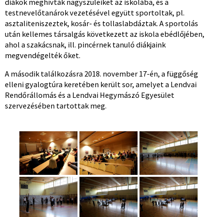
diákok meghívták nagyszüleiket az iskolába, és a
testnevelőtanárok vezetésével együtt sportoltak, pl.
asztaliteniszeztek, kosár- és tollaslabdáztak. A sportolás
után kellemes társalgás következett az iskola ebédlőjében,
ahol a szakácsnak, ill. pincérnek tanuló diákjaink
megvendégelték őket.
A második találkozásra 2018. november 17-én, a függőség
elleni gyalogtúra keretében került sor, amelyet a Lendvai
Rendőrállomás és a Lendvai Hegymászó Egyesület
szervezésében tartottak meg.