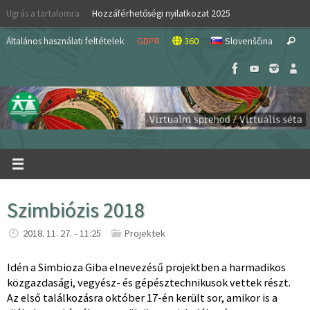
Skip
Ugrás a tartalomra
Hozzáférhetőségi nyilatkozat 2025
to
S
content
Általános használati feltételek
GDPR
360
Slovenščina
Search
fo
Szimbiózis 2018
2018. 11. 27. - 11:25
Projektek
Idén a Simbioza Giba elnevezésű projektben a harmadikos
közgazdasági, vegyész- és gépésztechnikusok vettek részt.
Az első találkozásra október 17-én került sor, amikor is a