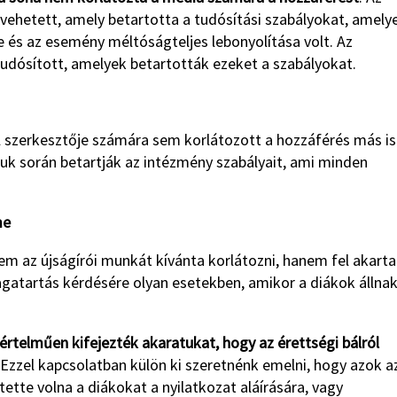
ehetett, amely betartotta a tudósítási szabályokat, amely
 és az esemény méltóságteljes lebonyolítása volt. Az
udósított, amelyek betartották ezeket a szabályokat.
l szerkesztője számára sem korlátozott a hozzáférés más is
k során betartják az intézmény szabályait, ami minden
me
nem az újságírói munkát kívánta korlátozni, hanem fel akarta
magatartás kérdésére olyan esetekben, amikor a diákok állnak
értelműen kifejezték akaratukat, hogy az érettségi bálról
Ezzel kapcsolatban külön ki szeretnénk emelni, hogy azok a
ítette volna a diákokat a nyilatkozat aláírására, vagy