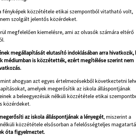
 a fényképek közzététele etikai szempontból vitatható volt,
nem szolgált jelentős közérdeket.
kerül megfelelően kiemelésre, ami az olvasók számára eltérő
l.
nek megállapítását elutasító indoklásában arra hivatkozik,
k médiumban is közzétették, ezért megítélése szerint nem
vatkozás.
, mint ahogyan azt egyes értelmezésekből következtetni leh
apításokat, amelyek megerősítik az iskola álláspontjának
einek a beleegyezésük nélküli közzététele etikai szempontb
ős közérdeket.
 megerősíti az iskola álláspontjának a lényegét
, miszerint a
élküli közzététele elsősorban a felelősségteljes magatart
ek óta figyelmeztet.