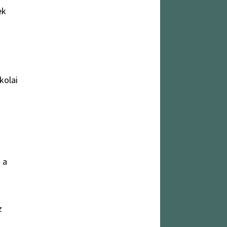
ek
kolai
 a
z