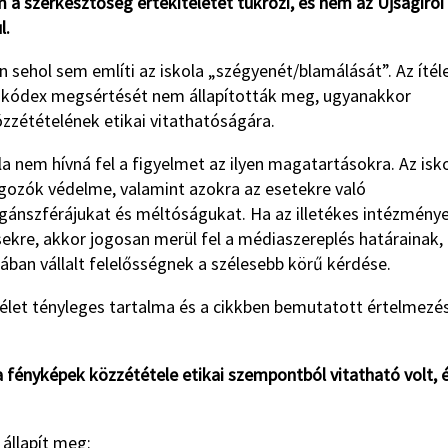
m a szerkesztőség értékítéletét tükrözi, és nem az Újságírói
l.
n sehol sem említi az iskola „szégyenét/blamálását”. Az ítél
ói kódex megsértését nem állapították meg, ugyanakkor
zétételének etikai vitathatóságára.
la nem hívná fel a figyelmet az ilyen magatartásokra. Az isk
lgozók védelme, valamint azokra az esetekre való
ánszférájukat és méltóságukat. Ha az illetékes intézmény
ekre, akkor jogosan merül fel a médiaszereplés határainak,
ban vállalt felelősségnek a szélesebb körű kérdése.
télet tényleges tartalma és a cikkben bemutatott értelmezé
a fényképek közzététele etikai szempontból vitatható volt, 
 állapít meg: