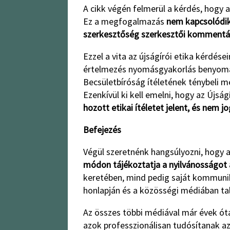
A cikk végén felmerül a kérdés, hogy 
Ez a megfogalmazás
nem kapcsolódik
szerkesztőség szerkesztői kommentárj
Ezzel a vita az újságírói etika kérdés
értelmezés nyomásgyakorlás benyomásá
Becsületbíróság ítéletének ténybeli m
Ezenkívül ki kell emelni, hogy az Újság
hozott etikai ítéletet jelent, és nem jo
Befejezés
Végül szeretnénk hangsúlyozni, hogy 
módon tájékoztatja a nyilvánosságot 
keretében, mind pedig saját kommuniká
honlapján és a közösségi médiában talá
Az összes többi médiával már évek ó
azok professzionálisan tudósítanak az