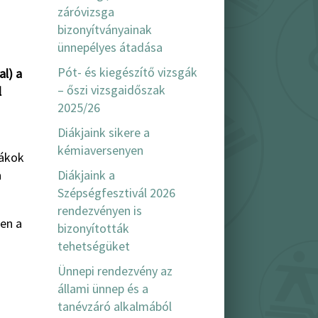
záróvizsga
bizonyítványainak
ünnepélyes átadása
Pót- és kiegészítő vizsgák
al) a
– őszi vizsgaidőszak
l
2025/26
Diákjaink sikere a
kémiaversenyen
iákok
Diákjaink a
a
Szépségfesztivál 2026
rendezvényen is
en a
bizonyították
tehetségüket
Ünnepi rendezvény az
állami ünnep és a
tanévzáró alkalmából