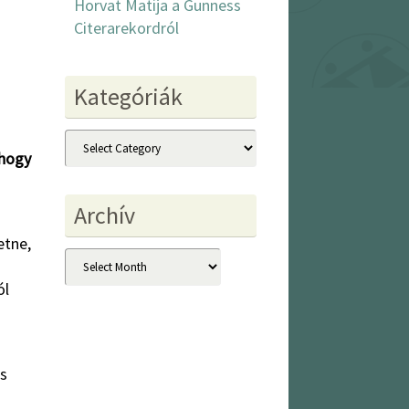
Horvat Matija a Gunness
Citerarekordról
Kategóriák
Kategóriák
 hogy
Archív
etne,
Archív
ól
ás