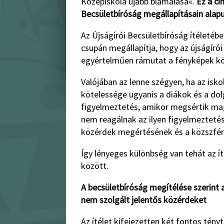
Középiskola újabb blamálása«.
Ez a cí
Becsületbíróság megállapításain alapu
Az Újságírói Becsületbíróság ítéletébe
csupán megállapítja, hogy az újságír
egyértelműen rámutat a fényképek köz
Valójában az lenne szégyen, ha az isko
kötelessége ugyanis a diákok és a do
figyelmeztetés, amikor megsértik mag
nem reagálnak az ilyen figyelmeztetés
közérdek megértésének és a közszférá
Így lényeges különbség van tehát az í
között.
A becsületbíróság megítélése szerint 
nem szolgált jelentős közérdeket
Az ítélet kifejezetten két fontos tényt