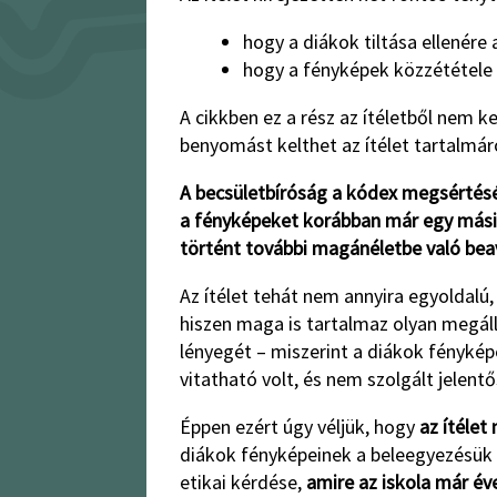
hogy a diákok tiltása ellenére
hogy a fényképek közzététele 
A cikkben ez a rész az ítéletből nem 
benyomást kelthet az ítélet tartalmáró
A becsületbíróság a kódex megsértésé
a fényképeket korábban már egy mási
történt további magánéletbe való bea
Az ítélet tehát nem annyira egyoldalú
hiszen maga is tartalmaz olyan megáll
lényegét – miszerint a diákok fénykép
vitatható volt, és nem szolgált jelent
Éppen ezért úgy véljük, hogy
az ítélet
diákok fényképeinek a beleegyezésük n
etikai kérdése,
amire az iskola már év