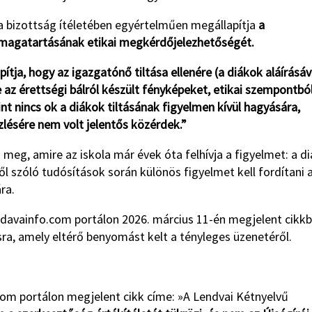
a bizottság ítéletében egyértelműen megállapítja
a
 magatartásának etikai megkérdőjelezhetőségét.
tja, hogy az igazgatónő tiltása ellenére (a diákok aláírásáv
az érettségi bálról készült fényképeket, etikai szempontbó
nt nincs ok a diákok tiltásának figyelmen kívül hagyására,
lésére nem volt jelentős közérdek.”
 meg, amire az iskola már évek óta felhívja a figyelmet: a d
ől szóló tudósítások során különös figyelmet kell fordítani 
ra.
davainfo.com portálon 2026. március 11-én megjelent cikkb
a, amely eltérő benyomást kelt a tényleges üzenetéről.
com portálon megjelent cikk címe: »A Lendvai Kétnyelvű