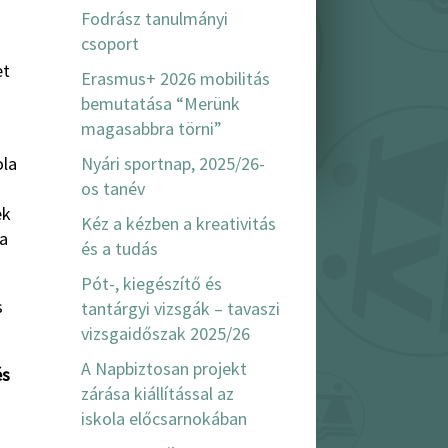
Fodrász tanulmányi
csoport
et
Erasmus+ 2026 mobilitás
bemutatása “Merünk
magasabbra törni”
Nyári sportnap, 2025/26-
ola
os tanév
ek
Kéz a kézben a kreativitás
 a
és a tudás
Pót-, kiegészítő és
s
tantárgyi vizsgák – tavaszi
vizsgaidőszak 2025/26
A Napbiztosan projekt
és
zárása kiállítással az
iskola előcsarnokában