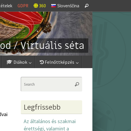
Search
tételek
GDPR
360
Slovenščina
Search
for:
Diákok
Felnőttképzés
Search
Search
for:
Legfrissebb
dvai
Az általános és szakmai
érettségi, valamint a