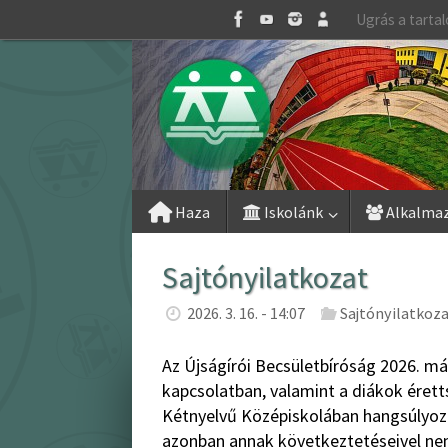
Skip
Ugrás a tarta
to
content
Skip
Haza
Iskolánk
Alkalma
to
content
Sajtónyilatkozat
2026. 3. 16. - 14:07
Sajtónyilatkoz
Az Újságírói Becsületbíróság 2026. má
kapcsolatban, valamint a diákok érett
Kétnyelvű Középiskolában hangsúlyozni
azonban annak következtetéseivel nem