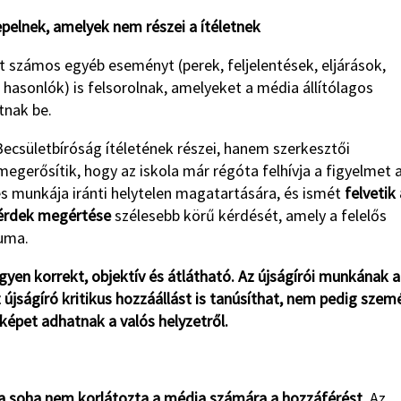
pelnek, amelyek nem részei a ítéletnek
tt számos egyéb eseményt (perek, feljelentések, eljárások,
hasonlók) is felsorolnak, amelyeket a média állítólagos
tnak be.
ecsületbíróság ítéletének részei, hanem szerkesztői
gerősítik, hogy az iskola már régóta felhívja a figyelmet 
s munkája iránti helytelen magatartására, és ismét
felvetik 
zérdek megértése
szélesebb körű kérdését, amely a felelős
iuma.
gyen korrekt, objektív és átlátható. Az újságírói munkának a
 újságíró kritikus hozzáállást is tanúsíthat, nem pedig szem
épet adhatnak a valós helyzetről.
la soha nem korlátozta a média számára a hozzáférést
. Az