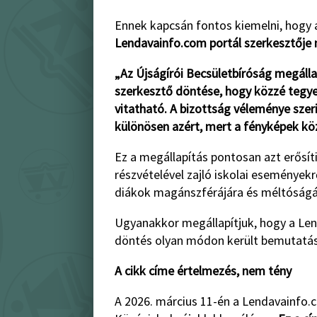
Ennek kapcsán fontos kiemelni, hogy 
Lendavainfo.com portál szerkesztője
„Az Újságírói
Becsületbíróság megállapí
szerkesztő döntése, hogy közzé tegye 
vitatható. A bizottság véleménye szeri
különösen azért, mert a fényképek köz
Ez a megállapítás pontosan azt erősíti
részvételével zajló iskolai eseményekr
diákok magánszférájára és méltóságá
Ugyanakkor megállapítjuk, hogy a Len
döntés olyan módon került bemutatásr
A cikk címe értelmezés, nem tény
A 2026. március 11-én a Lendavainfo.