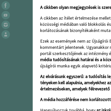
A cikkben olyan megjegyzések is szere
A cikkben az ítélet értelmezése melle
közösségi médiában való blokkolás és 
korlátozásának bizonyítékaként muta
Ezek az események nem az Újságírói B
kommentárt jelentenek. Ugyanakkor me
portál szerkesztőjének az intézmény é
média tudósításának határai és a kö
újságírói munka egyik alapvető kritér
Az elvárásunk egyszerű: a tudósítás le
tényeken kell alapulnia, amelyekhez az
értelmezéseken, amelyek félrevezető k
A média hozzáférése nem korlátozott
Hangsúlyozzuk továbbá, hogy
az isko