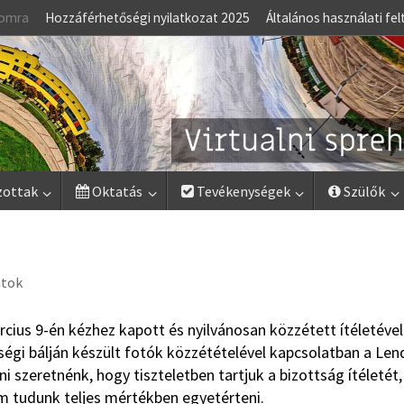
lomra
Hozzáférhetőségi nyilatkozat 2025
Általános használati fel
zottak
Oktatás
Tevékenységek
Szülők
atok
rcius 9-én kézhez kapott és nyilvánosan közzétett ítéletével
ségi bálján készült fotók közzétételével kapcsolatban a Len
 szeretnénk, hogy tiszteletben tartjuk a bizottság ítéletét,
 tudunk teljes mértékben egyetérteni.