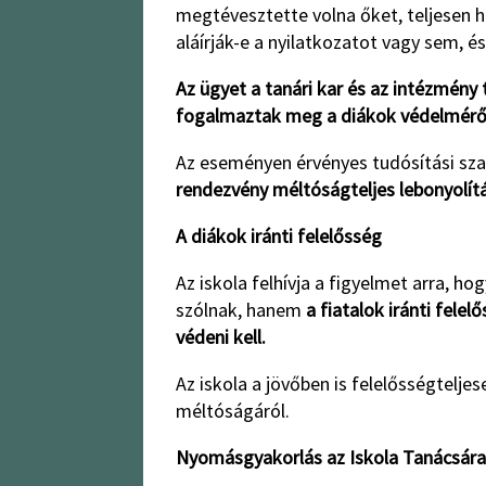
megtévesztette volna őket, teljesen 
aláírják-e a nyilatkozatot vagy sem, é
Az ügyet a tanári kar és az intézmény
fogalmaztak meg a diákok védelméről 
Az eseményen érvényes tudósítási sza
rendezvény méltóságteljes lebonyolít
A diákok iránti felelősség
Az iskola felhívja a figyelmet arra, h
szólnak, hanem
a fiatalok iránti fele
védeni kell.
Az iskola a jövőben is felelősségtelje
méltóságáról.
Nyomásgyakorlás az Iskola Tanácsára