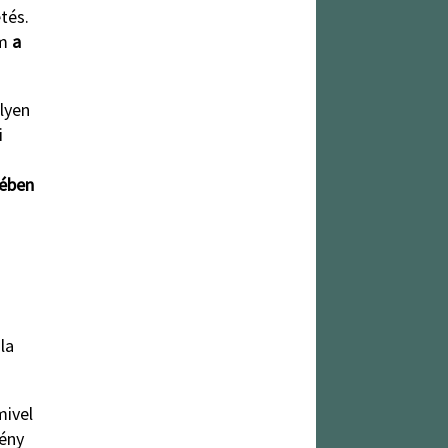
tés.
em
a
ilyen
i
tében
la
mivel
mény