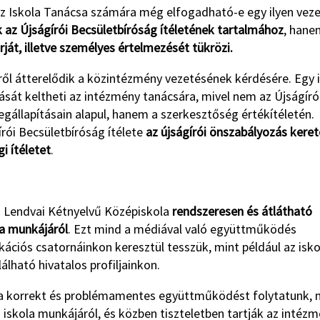
az Iskola Tanácsa számára még elfogadható-e egy ilyen veze
 az Újságírói Becsületbíróság ítéletének tartalmához
, han
át, illetve személyes értelmezését tükrözi.
eiről átterelődik a közintézmény vezetésének kérdésére. Egy 
t keltheti az intézmény tanácsára, mivel nem az Újságíró
egállapításain alapul, hanem a szerkesztőség értékítéletén.
írói Becsületbíróság ítélete
az újságírói önszabályozás kere
gi ítéletet
.
a Lendvai Kétnyelvű Középiskola
rendszeresen és átlátható
a munkájáról
. Ezt mind a médiával való együttműködés
ciós csatornáinkon keresztül tesszük, mint például az isko
lható hivatalos profiljainkon.
ta korrekt és problémamentes együttműködést folytatunk, 
 iskola munkájáról, és közben tiszteletben tartják az intéz