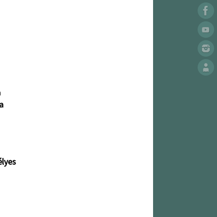
a
a
élyes