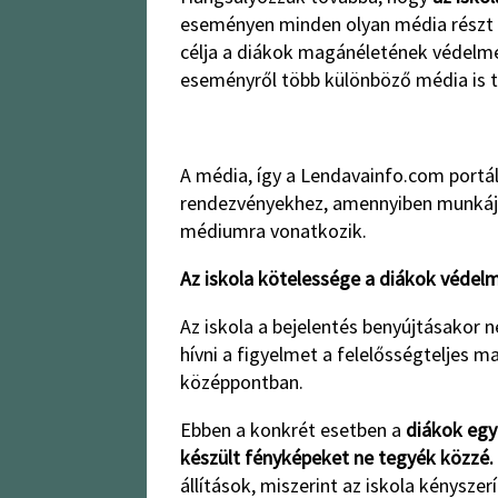
eseményen minden olyan média részt v
célja a diákok magánéletének védelme
eseményről több különböző média is t
A média, így a Lendavainfo.com portá
rendezvényekhez, amennyiben munkáju
médiumra vonatkozik.
Az iskola kötelessége a diákok védel
Az iskola a bejelentés benyújtásakor 
hívni a figyelmet a felelősségteljes 
középpontban.
Ebben a konkrét esetben a
diákok egy
készült fényképeket ne tegyék közzé.
állítások, miszerint az iskola kényszer