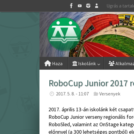
Skip
Ugrás a tarta
to
content
Skip
Haza
Iskolánk
Alkalma
to
content
RoboCup Junior 2017 r
2017. 5. 8. - 11:07
Versenyek
2017. április 13-án iskolánk két csa
RoboCup Junior verseny regionális for
RoboSled, valamint az OnStage kateg
előnnyel (a 300 lehetséges pontból) e