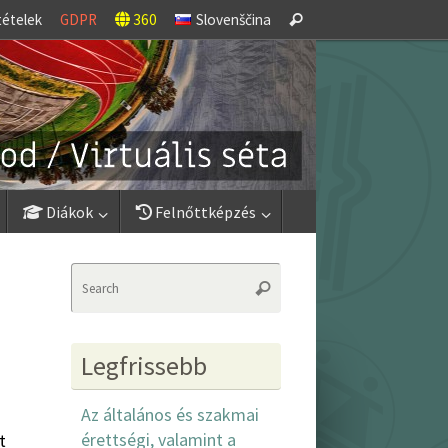
Search
tételek
GDPR
360
Slovenščina
Search
for:
Diákok
Felnőttképzés
Search
Search
for:
Legfrissebb
Az általános és szakmai
érettségi, valamint a
t