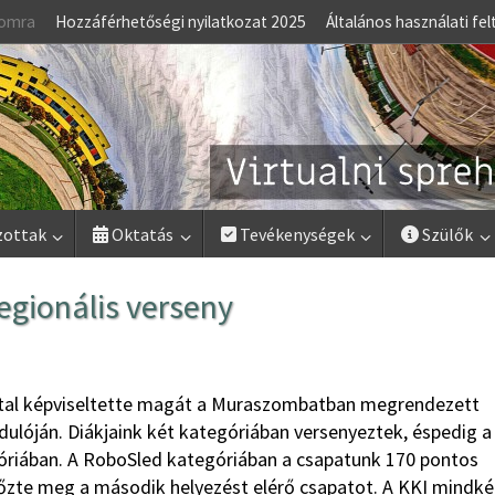
lomra
Hozzáférhetőségi nyilatkozat 2025
Általános használati fel
zottak
Oktatás
Tevékenységek
Szülők
egionális verseny
pattal képviseltette magát a Muraszombatban megrendezett
dulóján. Diákjaink két kategóriában versenyeztek, éspedig a
óriában. A RoboSled kategóriában a csapatunk 170 pontos
lőzte meg a második helyezést elérő csapatot. A KKI mindké