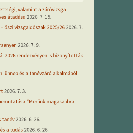
ettségi, valamint a záróvizsga
yes átadása
2026. 7. 15.
 – őszi vizsgaidőszak 2025/26
2026. 7.
ersenyen
2026. 7. 9.
ál 2026 rendezvényen is bizonyították
mi ünnep és a tanévzáró alkalmából
rt
2026. 7. 3.
 bemutatása “Merünk magasabbra
s tanév
2026. 6. 26.
 és a tudás
2026. 6. 26.