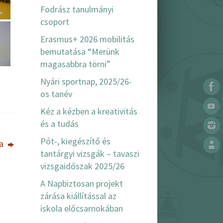
Fodrász tanulmányi
csoport
Erasmus+ 2026 mobilitás
bemutatása “Merünk
magasabbra törni”
Nyári sportnap, 2025/26-
os tanév
Kéz a kézben a kreativitás
és a tudás
Pót-, kiegészítő és
ra
tantárgyi vizsgák – tavaszi
vizsgaidőszak 2025/26
A Napbiztosan projekt
zárása kiállítással az
iskola előcsarnokában