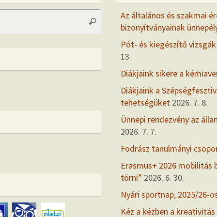
Search
Az általános és szakmai ér
Search
for:
bizonyítványainak ünnepél
Pót- és kiegészítő vizsgák
13.
Diákjaink sikere a kémiav
Diákjaink a Szépségfesztiv
tehetségüket
2026. 7. 8.
Ünnepi rendezvény az álla
2026. 7. 7.
Fodrász tanulmányi csopo
Erasmus+ 2026 mobilitás
törni”
2026. 6. 30.
Nyári sportnap, 2025/26-o
Kéz a kézben a kreativitás