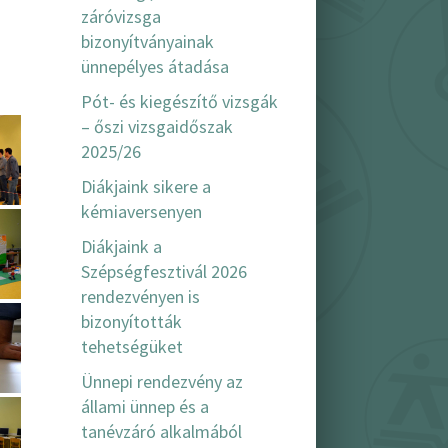
záróvizsga
bizonyítványainak
ünnepélyes átadása
Pót- és kiegészítő vizsgák
– őszi vizsgaidőszak
2025/26
Diákjaink sikere a
kémiaversenyen
Diákjaink a
Szépségfesztivál 2026
rendezvényen is
bizonyították
tehetségüket
Ünnepi rendezvény az
állami ünnep és a
tanévzáró alkalmából