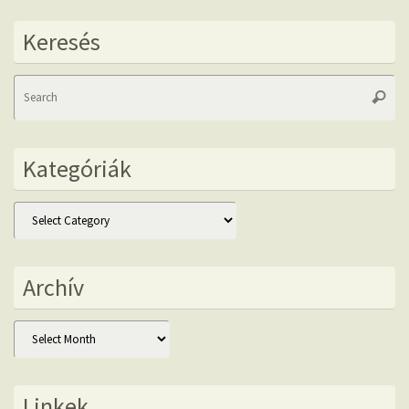
Keresés
Se
Searc
fo
Kategóriák
Kategóriák
Archív
Archív
Linkek