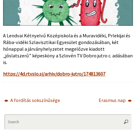
A Lendvai Kétnyelvű Középiskola és a Muravidéki, Prlekijai és
Rába-vidéki Szlavisztikai Egyesület gondozásában, két
hónappal a járványhelyzetet megelőzve kiadott
„jóslatszerű” képesköny a Szlovén TV Dobro jutro c. adásában
is.
https://4d.rtvslo.si/arhiv/dobro-jutro/174813607
A fordítás sokszínűsége
Erasmus nap
Se
Searc
fo