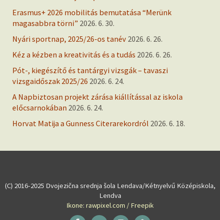
Erasmus+ 2026 mobilitás bemutatása “Merünk
magasabbra törni”
2026. 6. 30.
Nyári sportnap, 2025/26-os tanév
2026. 6. 26.
Kéz a kézben a kreativitás és a tudás
2026. 6. 26.
Pót-, kiegészítő és tantárgyi vizsgák – tavaszi
vizsgaidőszak 2025/26
2026. 6. 24.
A Napbiztosan projekt zárása kiállítással az iskola
előcsarnokában
2026. 6. 24.
Horvat Matija a Gunness Citerarekordról
2026. 6. 18.
(C) 2016-2025 Dvojezična srednja šola Lendava/Kétnyelvű Középiskola,
Lendva
Ikone: rawpixel.com / Freepik