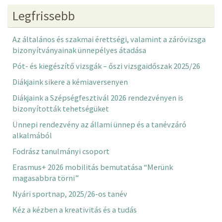
Legfrissebb
Az általános és szakmai érettségi, valamint a záróvizsga
bizonyítványainak ünnepélyes átadása
Pót- és kiegészítő vizsgák – őszi vizsgaidőszak 2025/26
Diákjaink sikere a kémiaversenyen
Diákjaink a Szépségfesztivál 2026 rendezvényen is
bizonyították tehetségüket
Ünnepi rendezvény az állami ünnep és a tanévzáró
alkalmából
Fodrász tanulmányi csoport
Erasmus+ 2026 mobilitás bemutatása “Merünk
magasabbra törni”
Nyári sportnap, 2025/26-os tanév
Kéz a kézben a kreativitás és a tudás