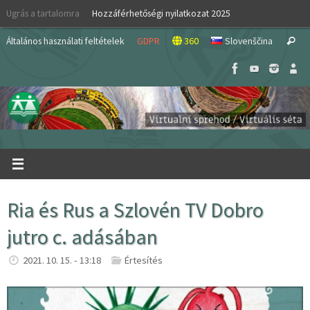
Skip
Ugrás a tartalomra
Hozzáférhetőségi nyilatkozat 2025
to
S
content
Általános használati feltételek
GDPR
360
Slovenščina
Search
fo
Ria és Rus a Szlovén TV Dobro
jutro c. adásában
2021. 10. 15. - 13:18
Értesítés