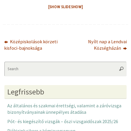
[SHOW SLIDESHOW]
Középiskolások körzeti
Nyílt nap a Lendvai
kisfoci-bajnoksága
Községházán
Se
Searc
fo
Legfrissebb
Az általános és szakmai érettségi, valamint a záróvizsga
bizonyítványainak ünnepélyes átadása
Pót- és kiegészítő vizsgák – őszi vizsgaidőszak 2025/26
Diákjaink sikere a kémiaversenyen