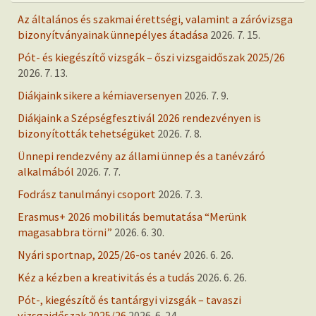
Az általános és szakmai érettségi, valamint a záróvizsga
bizonyítványainak ünnepélyes átadása
2026. 7. 15.
Pót- és kiegészítő vizsgák – őszi vizsgaidőszak 2025/26
2026. 7. 13.
Diákjaink sikere a kémiaversenyen
2026. 7. 9.
Diákjaink a Szépségfesztivál 2026 rendezvényen is
bizonyították tehetségüket
2026. 7. 8.
Ünnepi rendezvény az állami ünnep és a tanévzáró
alkalmából
2026. 7. 7.
Fodrász tanulmányi csoport
2026. 7. 3.
Erasmus+ 2026 mobilitás bemutatása “Merünk
magasabbra törni”
2026. 6. 30.
Nyári sportnap, 2025/26-os tanév
2026. 6. 26.
Kéz a kézben a kreativitás és a tudás
2026. 6. 26.
Pót-, kiegészítő és tantárgyi vizsgák – tavaszi
vizsgaidőszak 2025/26
2026. 6. 24.