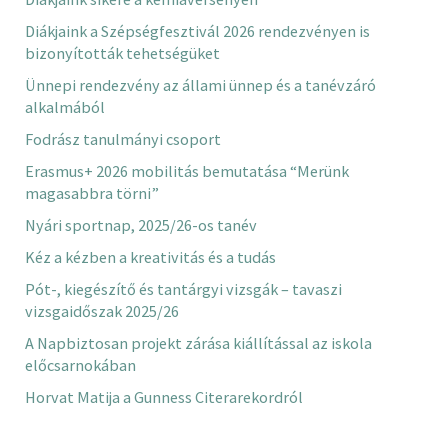
Diákjaink a Szépségfesztivál 2026 rendezvényen is
bizonyították tehetségüket
Ünnepi rendezvény az állami ünnep és a tanévzáró
alkalmából
Fodrász tanulmányi csoport
Erasmus+ 2026 mobilitás bemutatása “Merünk
magasabbra törni”
Nyári sportnap, 2025/26-os tanév
Kéz a kézben a kreativitás és a tudás
Pót-, kiegészítő és tantárgyi vizsgák – tavaszi
vizsgaidőszak 2025/26
A Napbiztosan projekt zárása kiállítással az iskola
előcsarnokában
Horvat Matija a Gunness Citerarekordról