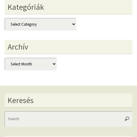
Kategóriák
Kategóriák
Archív
Archív
Keresés
Se
Searc
fo