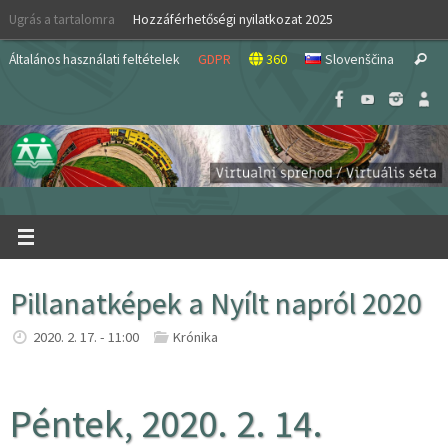
Skip
Ugrás a tartalomra
Hozzáférhetőségi nyilatkozat 2025
to
S
content
Általános használati feltételek
GDPR
360
Slovenščina
Search
fo
Pillanatképek a Nyílt napról 2020
2020. 2. 17. - 11:00
Krónika
Péntek, 2020. 2. 14.